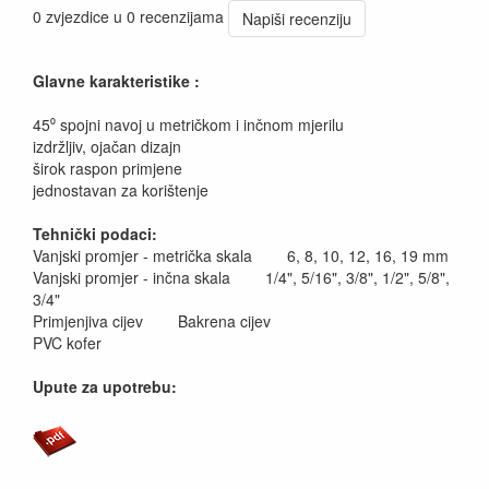
0 zvjezdice u 0 recenzijama
Napiši recenziju
Glavne karakteristike :
45⁰ spojni navoj u metričkom i inčnom mjerilu
izdržljiv, ojačan dizajn
širok raspon primjene
jednostavan za korištenje
Tehnički podaci:
Vanjski promjer - metrička skala 6, 8, 10, 12, 16, 19 mm
Vanjski promjer - inčna skala 1/4", 5/16", 3/8", 1/2", 5/8",
3/4"
Primjenjiva cijev Bakrena cijev
PVC kofer
Upute za upotrebu: