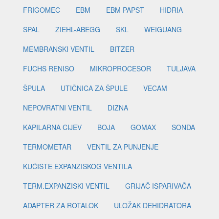
FRIGOMEC
EBM
EBM PAPST
HIDRIA
SPAL
ZIEHL-ABEGG
SKL
WEIGUANG
MEMBRANSKI VENTIL
BITZER
FUCHS RENISO
MIKROPROCESOR
TULJAVA
ŠPULA
UTIČNICA ZA ŠPULE
VECAM
NEPOVRATNI VENTIL
DIZNA
KAPILARNA CIJEV
BOJA
GOMAX
SONDA
TERMOMETAR
VENTIL ZA PUNJENJE
KUĆIŠTE EXPANZISKOG VENTILA
TERM.EXPANZISKI VENTIL
GRIJAČ ISPARIVAČA
ADAPTER ZA ROTALOK
ULOŽAK DEHIDRATORA