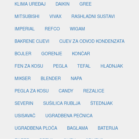
KLIMA UREĐAJ
DAIKIN
GREE
MITSUBISHI
VIVAX
RASHLADNI SUSTAVI
IMPERIAL
REFCO
WIGAM
BAKRENE CIJEVI
CIJEV ZA ODVOD KONDENZATA
BOJLER
GORENJE
KONČAR
FEN ZA KOSU
PEGLA
TEFAL
HLADNJAK
MIKSER
BLENDER
NAPA
PEGLA ZA KOSU
CANDY
REZALICE
SEVERIN
SUŠILICA RUBLJA
ŠTEDNJAK
USISAVAČ
UGRADBENA PEĆNICA
UGRADBENA PLOČA
BAGLAMA
BATERIJA