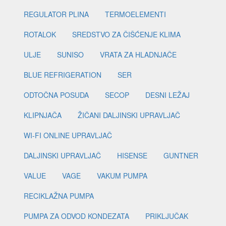
REGULATOR PLINA
TERMOELEMENTI
ROTALOK
SREDSTVO ZA ČIŠĆENJE KLIMA
ULJE
SUNISO
VRATA ZA HLADNJAČE
BLUE REFRIGERATION
SER
ODTOČNA POSUDA
SECOP
DESNI LEŽAJ
KLIPNJAČA
ŽIČANI DALJINSKI UPRAVLJAČ
WI-FI ONLINE UPRAVLJAČ
DALJINSKI UPRAVLJAČ
HISENSE
GUNTNER
VALUE
VAGE
VAKUM PUMPA
RECIKLAŽNA PUMPA
PUMPA ZA ODVOD KONDEZATA
PRIKLJUČAK