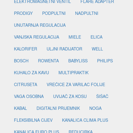
ELEKTROMAGNETNI VENTIL
FLARE ADAPTER
PRODIGY
PODPULTNI
NADPULTNI
UNUTARNJA REGULACIJA
VANJSKA REGULACIJA
MIELE
ELICA
KALORIFER
ULJNI RADIJATOR
WELL
BOSCH
ROWENTA
BABYLISS
PHILIPS
KUHALO ZA KAVU
MULTIPRAKTIK
CITRUSETA
VREĆICE ZA VARILAC FOLIJE
VAGA OSOBNA
UVIJAČ ZA KOSU
ŠIŠAČ
KABAL
DIGITALNI PRIJEMNIK
NOGA
FLEKSIBILNA CIJEV
KANALICA CLIMA PLUS
KANALICA EURO PLUS
REDUCIRKA