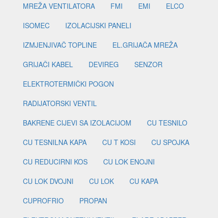
MREŽA VENTILATORA
FMI
EMI
ELCO
ISOMEC
IZOLACIJSKI PANELI
IZMJENJIVAČ TOPLINE
EL.GRIJAČA MREŽA
GRIJAČI KABEL
DEVIREG
SENZOR
ELEKTROTERMIČKI POGON
RADIJATORSKI VENTIL
BAKRENE CIJEVI SA IZOLACIJOM
CU TESNILO
CU TESNILNA KAPA
CU T KOSI
CU SPOJKA
CU REDUCIRNI KOS
CU LOK ENOJNI
CU LOK DVOJNI
CU LOK
CU KAPA
CUPROFRIO
PROPAN