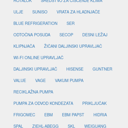
ROTALOK
SREDSTVO ZA ČIŠĆENJE KLIMA
ULJE
SUNISO
VRATA ZA HLADNJAČE
BLUE REFRIGERATION
SER
ODTOČNA POSUDA
SECOP
DESNI LEŽAJ
KLIPNJAČA
ŽIČANI DALJINSKI UPRAVLJAČ
WI-FI ONLINE UPRAVLJAČ
DALJINSKI UPRAVLJAČ
HISENSE
GUNTNER
VALUE
VAGE
VAKUM PUMPA
RECIKLAŽNA PUMPA
PUMPA ZA ODVOD KONDEZATA
PRIKLJUČAK
FRIGOMEC
EBM
EBM PAPST
HIDRIA
SPAL
ZIEHL-ABEGG
SKL
WEIGUANG