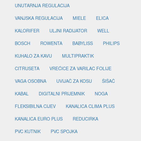
UNUTARNJA REGULACIJA
VANJSKA REGULACIJA
MIELE
ELICA
KALORIFER
ULJNI RADIJATOR
WELL
BOSCH
ROWENTA
BABYLISS
PHILIPS
KUHALO ZA KAVU
MULTIPRAKTIK
CITRUSETA
VREĆICE ZA VARILAC FOLIJE
VAGA OSOBNA
UVIJAČ ZA KOSU
ŠIŠAČ
KABAL
DIGITALNI PRIJEMNIK
NOGA
FLEKSIBILNA CIJEV
KANALICA CLIMA PLUS
KANALICA EURO PLUS
REDUCIRKA
PVC KUTNIK
PVC SPOJKA