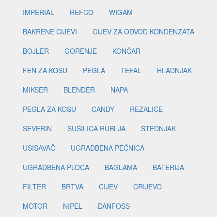
IMPERIAL
REFCO
WIGAM
BAKRENE CIJEVI
CIJEV ZA ODVOD KONDENZATA
BOJLER
GORENJE
KONČAR
FEN ZA KOSU
PEGLA
TEFAL
HLADNJAK
MIKSER
BLENDER
NAPA
PEGLA ZA KOSU
CANDY
REZALICE
SEVERIN
SUŠILICA RUBLJA
ŠTEDNJAK
USISAVAČ
UGRADBENA PEĆNICA
UGRADBENA PLOČA
BAGLAMA
BATERIJA
FILTER
BRTVA
CIJEV
CRIJEVO
MOTOR
NIPEL
DANFOSS