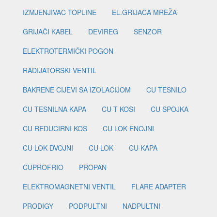
IZMJENJIVAČ TOPLINE
EL.GRIJAČA MREŽA
GRIJAČI KABEL
DEVIREG
SENZOR
ELEKTROTERMIČKI POGON
RADIJATORSKI VENTIL
BAKRENE CIJEVI SA IZOLACIJOM
CU TESNILO
CU TESNILNA KAPA
CU T KOSI
CU SPOJKA
CU REDUCIRNI KOS
CU LOK ENOJNI
CU LOK DVOJNI
CU LOK
CU KAPA
CUPROFRIO
PROPAN
ELEKTROMAGNETNI VENTIL
FLARE ADAPTER
PRODIGY
PODPULTNI
NADPULTNI