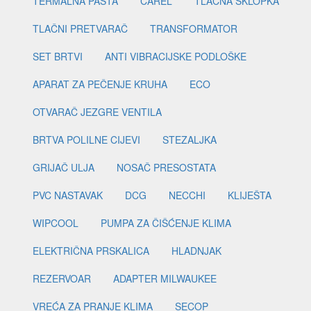
TERMALNA PASTA
CAREL
TLAČNA SKLOPKA
TLAČNI PRETVARAČ
TRANSFORMATOR
SET BRTVI
ANTI VIBRACIJSKE PODLOŠKE
APARAT ZA PEČENJE KRUHA
ECO
OTVARAČ JEZGRE VENTILA
BRTVA POLILNE CIJEVI
STEZALJKA
GRIJAČ ULJA
NOSAČ PRESOSTATA
PVC NASTAVAK
DCG
NECCHI
KLIJEŠTA
WIPCOOL
PUMPA ZA ČIŠĆENJE KLIMA
ELEKTRIČNA PRSKALICA
HLADNJAK
REZERVOAR
ADAPTER MILWAUKEE
VREĆA ZA PRANJE KLIMA
SECOP