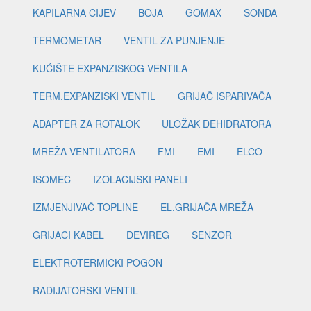
KAPILARNA CIJEV
BOJA
GOMAX
SONDA
TERMOMETAR
VENTIL ZA PUNJENJE
KUĆIŠTE EXPANZISKOG VENTILA
TERM.EXPANZISKI VENTIL
GRIJAČ ISPARIVAČA
ADAPTER ZA ROTALOK
ULOŽAK DEHIDRATORA
MREŽA VENTILATORA
FMI
EMI
ELCO
ISOMEC
IZOLACIJSKI PANELI
IZMJENJIVAČ TOPLINE
EL.GRIJAČA MREŽA
GRIJAČI KABEL
DEVIREG
SENZOR
ELEKTROTERMIČKI POGON
RADIJATORSKI VENTIL