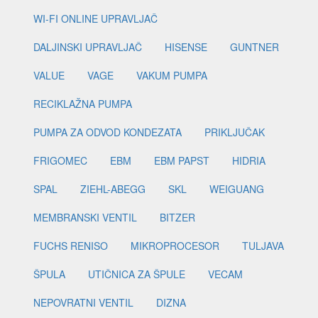
WI-FI ONLINE UPRAVLJAČ
DALJINSKI UPRAVLJAČ
HISENSE
GUNTNER
VALUE
VAGE
VAKUM PUMPA
RECIKLAŽNA PUMPA
PUMPA ZA ODVOD KONDEZATA
PRIKLJUČAK
FRIGOMEC
EBM
EBM PAPST
HIDRIA
SPAL
ZIEHL-ABEGG
SKL
WEIGUANG
MEMBRANSKI VENTIL
BITZER
FUCHS RENISO
MIKROPROCESOR
TULJAVA
ŠPULA
UTIČNICA ZA ŠPULE
VECAM
NEPOVRATNI VENTIL
DIZNA