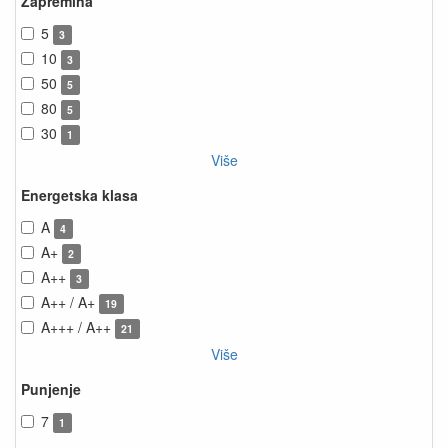
Zapremina
5
3
10
3
50
5
80
5
30
1
Više
Energetska klasa
A
4
A+
2
A++
3
A++ / A+
19
A+++ / A++
21
Više
Punjenje
7
1