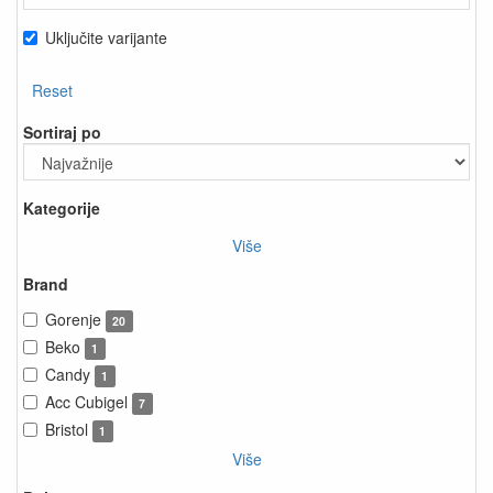
Uključite varijante
Reset
Sortiraj po
Kategorije
Više
Brand
Gorenje
20
Beko
1
Candy
1
Acc Cubigel
7
Bristol
1
Više