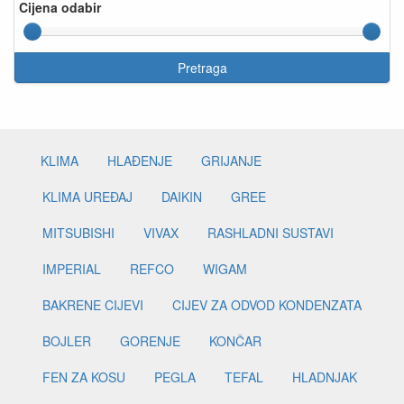
Cijena odabir
Pretraga
KLIMA
HLAĐENJE
GRIJANJE
KLIMA UREĐAJ
DAIKIN
GREE
MITSUBISHI
VIVAX
RASHLADNI SUSTAVI
IMPERIAL
REFCO
WIGAM
BAKRENE CIJEVI
CIJEV ZA ODVOD KONDENZATA
BOJLER
GORENJE
KONČAR
FEN ZA KOSU
PEGLA
TEFAL
HLADNJAK