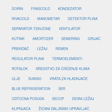
DORIN
FRASCOLD
KONDEZATOR
RIVACOLD
MANOMETAR
DETEKTOR PLINA
SEPARATOR TEKUĆINE
VENTILATOR
KUTNIK
AMORTIZER
SEMERING
GRIJAČ
PREKIDAČ
LEŽAJ
REMEN
REGULATOR PLINA
TERMOELEMENTI
ROTALOK
SREDSTVO ZA ČIŠĆENJE KLIMA
ULJE
SUNISO
VRATA ZA HLADNJAČE
BLUE REFRIGERATION
SER
ODTOČNA POSUDA
SECOP
DESNI LEŽAJ
KLIPNJAČA
ŽIČANI DALJINSKI UPRAVLJAČ