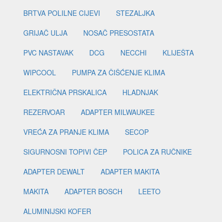
BRTVA POLILNE CIJEVI
STEZALJKA
GRIJAČ ULJA
NOSAČ PRESOSTATA
PVC NASTAVAK
DCG
NECCHI
KLIJEŠTA
WIPCOOL
PUMPA ZA ČIŠĆENJE KLIMA
ELEKTRIČNA PRSKALICA
HLADNJAK
REZERVOAR
ADAPTER MILWAUKEE
VREĆA ZA PRANJE KLIMA
SECOP
SIGURNOSNI TOPIVI ČEP
POLICA ZA RUČNIKE
ADAPTER DEWALT
ADAPTER MAKITA
MAKITA
ADAPTER BOSCH
LEETO
ALUMINIJSKI KOFER