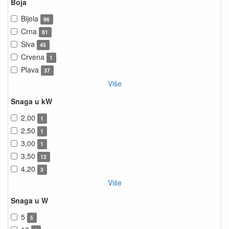
Boja
Bijela
96
Crna
81
Siva
45
Crvena
1
Plava
37
Više
Snaga u kW
2,00
1
2,50
1
3,00
1
3,50
12
4,20
3
Više
Snaga u W
5
5