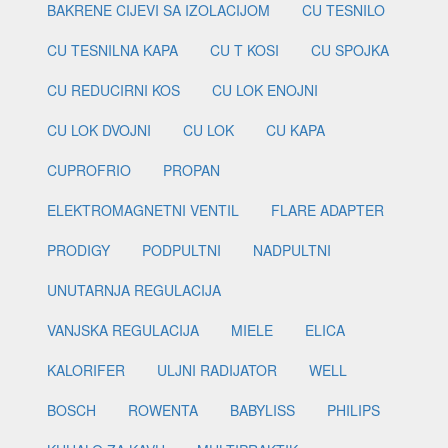
BAKRENE CIJEVI SA IZOLACIJOM
CU TESNILO
CU TESNILNA KAPA
CU T KOSI
CU SPOJKA
CU REDUCIRNI KOS
CU LOK ENOJNI
CU LOK DVOJNI
CU LOK
CU KAPA
CUPROFRIO
PROPAN
ELEKTROMAGNETNI VENTIL
FLARE ADAPTER
PRODIGY
PODPULTNI
NADPULTNI
UNUTARNJA REGULACIJA
VANJSKA REGULACIJA
MIELE
ELICA
KALORIFER
ULJNI RADIJATOR
WELL
BOSCH
ROWENTA
BABYLISS
PHILIPS