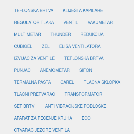
TEFLONSKA BRTVA
KLIJEŠTA KAPILARE
REGULATOR TLAKA
VENTIL
VAKUMETAR
MULTIMETAR
THUNDER
REDUKCIJA
CUBIGEL
ZEL
ELISA VENTILATORA
IZVIJAČ ZA VENTILE
TEFLONSKA BRTVA
PUNJAČ
ANEMOMETAR
SIFON
TERMALNA PASTA
CAREL
TLAČNA SKLOPKA
TLAČNI PRETVARAČ
TRANSFORMATOR
SET BRTVI
ANTI VIBRACIJSKE PODLOŠKE
APARAT ZA PEČENJE KRUHA
ECO
OTVARAČ JEZGRE VENTILA