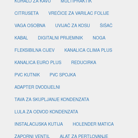
KUHALO ZA KAVU
MULTIPRAKTIK
CITRUSETA
VREĆICE ZA VARILAC FOLIJE
VAGA OSOBNA
UVIJAČ ZA KOSU
ŠIŠAČ
KABAL
DIGITALNI PRIJEMNIK
NOGA
FLEKSIBILNA CIJEV
KANALICA CLIMA PLUS
KANALICA EURO PLUS
REDUCIRKA
PVC KUTNIK
PVC SPOJKA
ADAPTER DVODIJELNI
TAVA ZA SKUPLJANJE KONDENZATA
LULA ZA ODVOD KONDENZATA
INSTALACIJSKA KUTIJA
HOLENDER MATICA
ZAPORNI VENTIL
ALAT ZA PERTLOVANJE