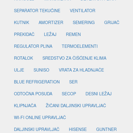
SEPARATOR TEKUĆINE
VENTILATOR
KUTNIK
AMORTIZER
SEMERING
GRIJAČ
PREKIDAČ
LEŽAJ
REMEN
REGULATOR PLINA
TERMOELEMENTI
ROTALOK
SREDSTVO ZA ČIŠĆENJE KLIMA
ULJE
SUNISO
VRATA ZA HLADNJAČE
BLUE REFRIGERATION
SER
ODTOČNA POSUDA
SECOP
DESNI LEŽAJ
KLIPNJAČA
ŽIČANI DALJINSKI UPRAVLJAČ
WI-FI ONLINE UPRAVLJAČ
DALJINSKI UPRAVLJAČ
HISENSE
GUNTNER