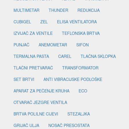
MULTIMETAR
THUNDER
REDUKCIJA
CUBIGEL
ZEL
ELISA VENTILATORA
IZVIJAČ ZA VENTILE
TEFLONSKA BRTVA
PUNJAČ
ANEMOMETAR
SIFON
TERMALNA PASTA
CAREL
TLAČNA SKLOPKA
TLAČNI PRETVARAČ
TRANSFORMATOR
SET BRTVI
ANTI VIBRACIJSKE PODLOŠKE
APARAT ZA PEČENJE KRUHA
ECO
OTVARAČ JEZGRE VENTILA
BRTVA POLILNE CIJEVI
STEZALJKA
GRIJAČ ULJA
NOSAČ PRESOSTATA