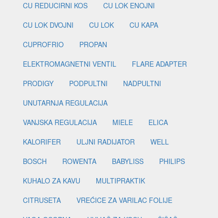
CU REDUCIRNI KOS
CU LOK ENOJNI
CU LOK DVOJNI
CU LOK
CU KAPA
CUPROFRIO
PROPAN
ELEKTROMAGNETNI VENTIL
FLARE ADAPTER
PRODIGY
PODPULTNI
NADPULTNI
UNUTARNJA REGULACIJA
VANJSKA REGULACIJA
MIELE
ELICA
KALORIFER
ULJNI RADIJATOR
WELL
BOSCH
ROWENTA
BABYLISS
PHILIPS
KUHALO ZA KAVU
MULTIPRAKTIK
CITRUSETA
VREĆICE ZA VARILAC FOLIJE