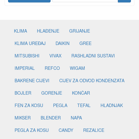
KLIMA
HLAĐENJE
GRIJANJE
KLIMA UREĐAJ
DAIKIN
GREE
MITSUBISHI
VIVAX
RASHLADNI SUSTAVI
IMPERIAL
REFCO
WIGAM
BAKRENE CIJEVI
CIJEV ZA ODVOD KONDENZATA
BOJLER
GORENJE
KONČAR
FEN ZA KOSU
PEGLA
TEFAL
HLADNJAK
MIKSER
BLENDER
NAPA
PEGLA ZA KOSU
CANDY
REZALICE