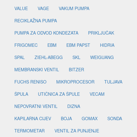
VALUE
VAGE
VAKUM PUMPA
RECIKLAŽNA PUMPA
PUMPA ZA ODVOD KONDEZATA
PRIKLJUČAK
FRIGOMEC
EBM
EBM PAPST
HIDRIA
SPAL
ZIEHL-ABEGG
SKL
WEIGUANG
MEMBRANSKI VENTIL
BITZER
FUCHS RENISO
MIKROPROCESOR
TULJAVA
ŠPULA
UTIČNICA ZA ŠPULE
VECAM
NEPOVRATNI VENTIL
DIZNA
KAPILARNA CIJEV
BOJA
GOMAX
SONDA
TERMOMETAR
VENTIL ZA PUNJENJE