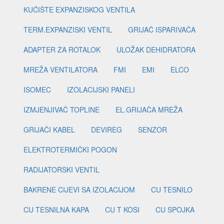
KUĆIŠTE EXPANZISKOG VENTILA
TERM.EXPANZISKI VENTIL
GRIJAČ ISPARIVAČA
ADAPTER ZA ROTALOK
ULOŽAK DEHIDRATORA
MREŽA VENTILATORA
FMI
EMI
ELCO
ISOMEC
IZOLACIJSKI PANELI
IZMJENJIVAČ TOPLINE
EL.GRIJAČA MREŽA
GRIJAČI KABEL
DEVIREG
SENZOR
ELEKTROTERMIČKI POGON
RADIJATORSKI VENTIL
BAKRENE CIJEVI SA IZOLACIJOM
CU TESNILO
CU TESNILNA KAPA
CU T KOSI
CU SPOJKA