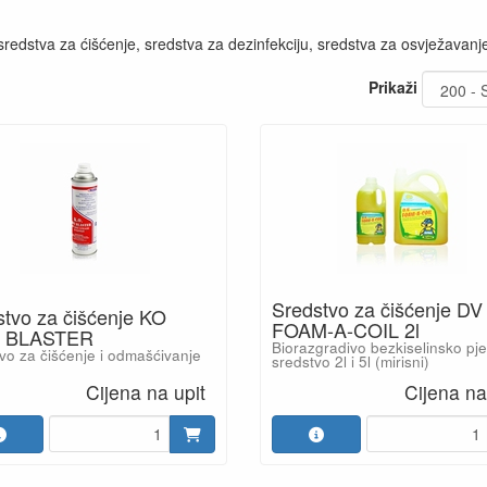
edstva za ćišćenje, sredstva za dezinfekciju, sredstva za osvježavanje
Prikaži
Sredstvo za čišćenje DV
tvo za čišćenje KO
FOAM-A-COIL 2l
T BLASTER
Biorazgradivo bezkiselinsko pj
vo za čišćenje i odmašćivanje
sredstvo 2l i 5l (mirisni)
Cijena na upit
Cijena na