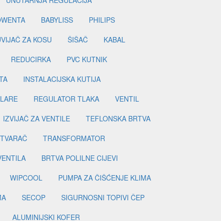
OWENTA
BABYLISS
PHILIPS
UVIJAČ ZA KOSU
ŠIŠAČ
KABAL
REDUCIRKA
PVC KUTNIK
TA
INSTALACIJSKA KUTIJA
ILARE
REGULATOR TLAKA
VENTIL
IZVIJAČ ZA VENTILE
TEFLONSKA BRTVA
ETVARAČ
TRANSFORMATOR
VENTILA
BRTVA POLILNE CIJEVI
WIPCOOL
PUMPA ZA ČIŠĆENJE KLIMA
MA
SECOP
SIGURNOSNI TOPIVI ČEP
ALUMINIJSKI KOFER