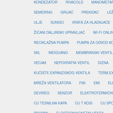
KONDEZATOR
RIVACOLD
MANOMETA
SEMERING
GRIJAČ
PREKIDAČ
LE
ULJE
SUNISO
VRATA ZA HLADNJAČE
ŽIČANI DALJINSKI UPRAVLJAČ
WI-FI ONL
RECIKLAŽNA PUMPA
PUMPA ZA ODVOD K
SKL
WEIGUANG
MEMBRANSKI VENTIL
VECAM
NEPOVRATNI VENTIL
DIZNA
KUĆIŠTE EXPANZISKOG VENTILA
TERM.EX
MREŽA VENTILATORA
FMI
EMI
EL
DEVIREG
SENZOR
ELEKTROTERMIČK
CU TESNILNA KAPA
CU T KOSI
CU SP
PROPAN
ELEKTROMAGNETNI VENTIL