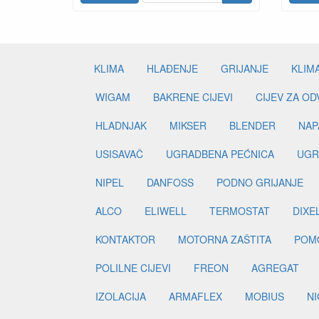
KLIMA
HLAĐENJE
GRIJANJE
KLIM
WIGAM
BAKRENE CIJEVI
CIJEV ZA O
HLADNJAK
MIKSER
BLENDER
NAP
USISAVAČ
UGRADBENA PEĆNICA
UGR
NIPEL
DANFOSS
PODNO GRIJANJE
ALCO
ELIWELL
TERMOSTAT
DIXE
KONTAKTOR
MOTORNA ZAŠTITA
POM
POLILNE CIJEVI
FREON
AGREGAT
IZOLACIJA
ARMAFLEX
MOBIUS
N