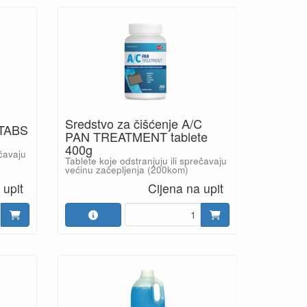
Sredstvo za čišćenje A/C
CTABS
PAN TREATMENT tablete
400g
ečavaju
Tablete koje odstranjuju ili sprečavaju
većinu začepljenja (200kom)
 upit
Cijena na upit