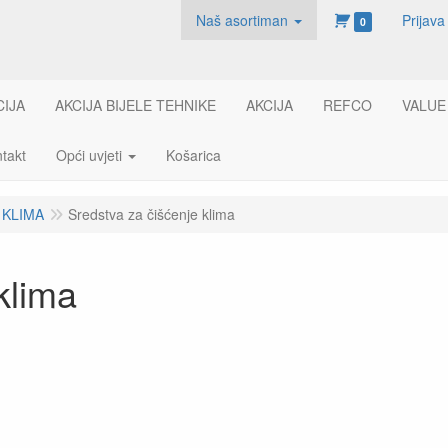
Naš asortiman
Prijava
0
CIJA
AKCIJA BIJELE TEHNIKE
AKCIJA
REFCO
VALUE
takt
Opći uvjeti
Košarica
 KLIMA
Sredstva za čišćenje klima
klima