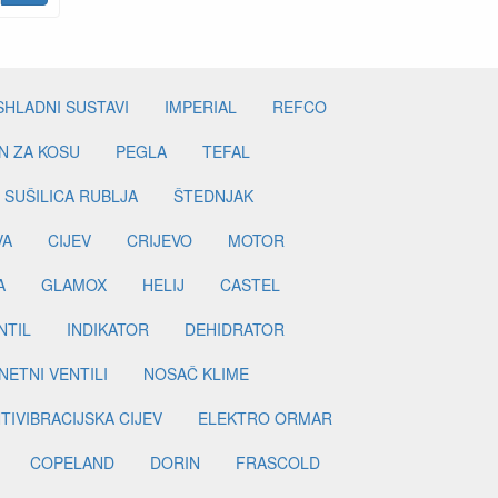
SHLADNI SUSTAVI
IMPERIAL
REFCO
N ZA KOSU
PEGLA
TEFAL
SUŠILICA RUBLJA
ŠTEDNJAK
VA
CIJEV
CRIJEVO
MOTOR
A
GLAMOX
HELIJ
CASTEL
NTIL
INDIKATOR
DEHIDRATOR
ETNI VENTILI
NOSAČ KLIME
TIVIBRACIJSKA CIJEV
ELEKTRO ORMAR
COPELAND
DORIN
FRASCOLD