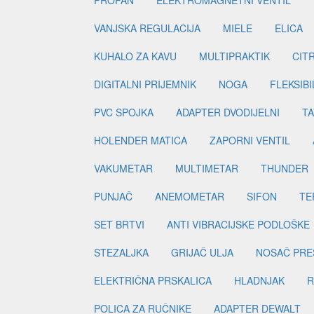
VANJSKA REGULACIJA
MIELE
ELICA
KUHALO ZA KAVU
MULTIPRAKTIK
CIT
DIGITALNI PRIJEMNIK
NOGA
FLEKSIBI
PVC SPOJKA
ADAPTER DVODIJELNI
TA
HOLENDER MATICA
ZAPORNI VENTIL
VAKUMETAR
MULTIMETAR
THUNDER
PUNJAČ
ANEMOMETAR
SIFON
TE
SET BRTVI
ANTI VIBRACIJSKE PODLOŠKE
STEZALJKA
GRIJAČ ULJA
NOSAČ PRE
ELEKTRIČNA PRSKALICA
HLADNJAK
R
POLICA ZA RUČNIKE
ADAPTER DEWALT