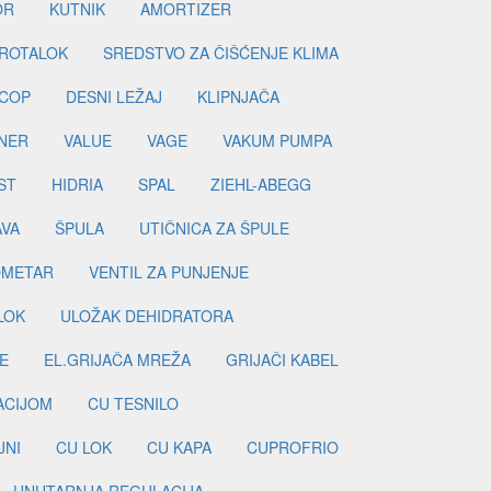
OR
KUTNIK
AMORTIZER
ROTALOK
SREDSTVO ZA ČIŠĆENJE KLIMA
COP
DESNI LEŽAJ
KLIPNJAČA
NER
VALUE
VAGE
VAKUM PUMPA
ST
HIDRIA
SPAL
ZIEHL-ABEGG
AVA
ŠPULA
UTIČNICA ZA ŠPULE
METAR
VENTIL ZA PUNJENJE
LOK
ULOŽAK DEHIDRATORA
E
EL.GRIJAČA MREŽA
GRIJAČI KABEL
LACIJOM
CU TESNILO
JNI
CU LOK
CU KAPA
CUPROFRIO
UNUTARNJA REGULACIJA