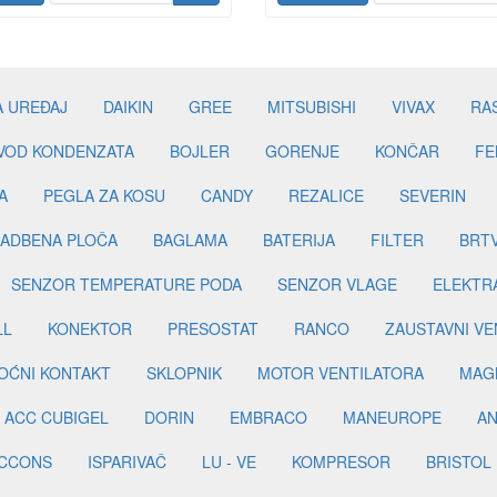
A UREĐAJ
DAIKIN
GREE
MITSUBISHI
VIVAX
RA
DVOD KONDENZATA
BOJLER
GORENJE
KONČAR
FE
A
PEGLA ZA KOSU
CANDY
REZALICE
SEVERIN
ADBENA PLOČA
BAGLAMA
BATERIJA
FILTER
BRT
SENZOR TEMPERATURE PODA
SENZOR VLAGE
ELEKTR
LL
KONEKTOR
PRESOSTAT
RANCO
ZAUSTAVNI VE
OĆNI KONTAKT
SKLOPNIK
MOTOR VENTILATORA
MAGN
ACC CUBIGEL
DORIN
EMBRACO
MANEUROPE
AN
ICCONS
ISPARIVAČ
LU - VE
KOMPRESOR
BRISTOL