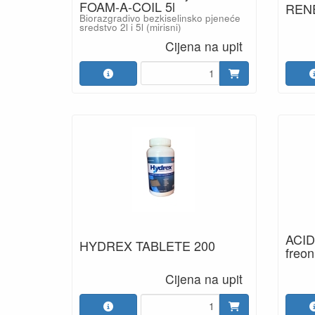
FOAM-A-COIL 5l
RENE
Biorazgradivo bezkiselinsko pjeneće
sredstvo 2l i 5l (mirisni)
Cijena na upit
ACID
HYDREX TABLETE 200
freon
Cijena na upit