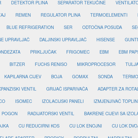
R
DETEKTOR PLINA
SEPARATOR TEKUĆINE
VENTILAT
ŽAJ
REMEN
REGULATOR PLINA
TERMOELEMENTI
BLUE REFRIGERATION
SER
ODTOČNA POSUDA
SE
INE UPRAVLJAČ
DALJINSKI UPRAVLJAČ
HISENSE
GUNT
ONDEZATA
PRIKLJUČAK
FRIGOMEC
EBM
EBM PAP
BITZER
FUCHS RENISO
MIKROPROCESOR
TULJ
KAPILARNA CIJEV
BOJA
GOMAX
SONDA
TERMO
PANZISKI VENTIL
GRIJAČ ISPARIVAČA
ADAPTER ZA ROTA
CO
ISOMEC
IZOLACIJSKI PANELI
IZMJENJIVAČ TOPLIN
I POGON
RADIJATORSKI VENTIL
BAKRENE CIJEVI SA IZO
OJKA
CU REDUCIRNI KOS
CU LOK ENOJNI
CU LOK DVO
FLARE ADAPTER
PRODIGY
PODPULTNI
NADPULTNI