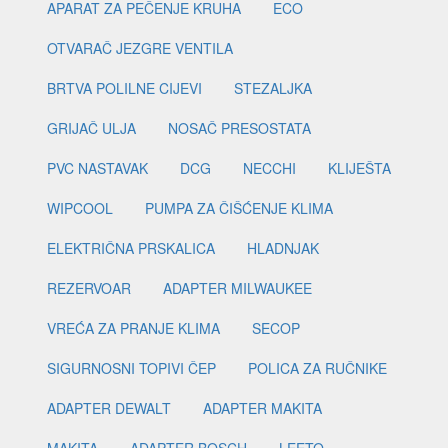
APARAT ZA PEČENJE KRUHA
ECO
OTVARAČ JEZGRE VENTILA
BRTVA POLILNE CIJEVI
STEZALJKA
GRIJAČ ULJA
NOSAČ PRESOSTATA
PVC NASTAVAK
DCG
NECCHI
KLIJEŠTA
WIPCOOL
PUMPA ZA ČIŠĆENJE KLIMA
ELEKTRIČNA PRSKALICA
HLADNJAK
REZERVOAR
ADAPTER MILWAUKEE
VREĆA ZA PRANJE KLIMA
SECOP
SIGURNOSNI TOPIVI ČEP
POLICA ZA RUČNIKE
ADAPTER DEWALT
ADAPTER MAKITA