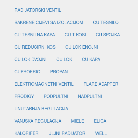
RADIJATORSKI VENTIL
BAKRENE CIJEVI SA IZOLACIJOM
CU TESNILO
CU TESNILNA KAPA
CU T KOSI
CU SPOJKA
CU REDUCIRNI KOS
CU LOK ENOJNI
CU LOK DVOJNI
CU LOK
CU KAPA
CUPROFRIO
PROPAN
ELEKTROMAGNETNI VENTIL
FLARE ADAPTER
PRODIGY
PODPULTNI
NADPULTNI
UNUTARNJA REGULACIJA
VANJSKA REGULACIJA
MIELE
ELICA
KALORIFER
ULJNI RADIJATOR
WELL