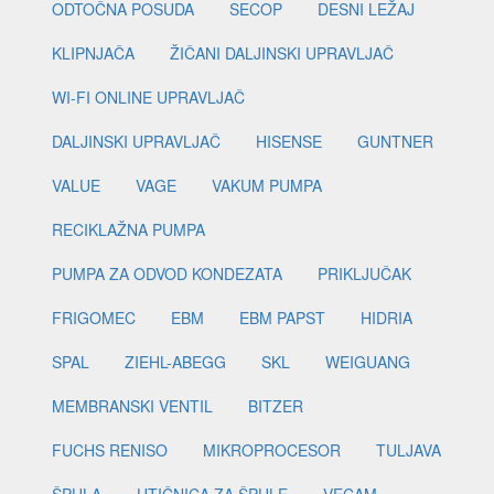
ODTOČNA POSUDA
SECOP
DESNI LEŽAJ
KLIPNJAČA
ŽIČANI DALJINSKI UPRAVLJAČ
WI-FI ONLINE UPRAVLJAČ
DALJINSKI UPRAVLJAČ
HISENSE
GUNTNER
VALUE
VAGE
VAKUM PUMPA
RECIKLAŽNA PUMPA
PUMPA ZA ODVOD KONDEZATA
PRIKLJUČAK
FRIGOMEC
EBM
EBM PAPST
HIDRIA
SPAL
ZIEHL-ABEGG
SKL
WEIGUANG
MEMBRANSKI VENTIL
BITZER
FUCHS RENISO
MIKROPROCESOR
TULJAVA