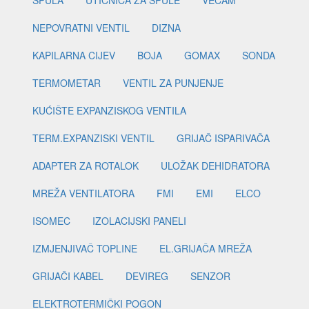
ŠPULA
UTIČNICA ZA ŠPULE
VECAM
NEPOVRATNI VENTIL
DIZNA
KAPILARNA CIJEV
BOJA
GOMAX
SONDA
TERMOMETAR
VENTIL ZA PUNJENJE
KUĆIŠTE EXPANZISKOG VENTILA
TERM.EXPANZISKI VENTIL
GRIJAČ ISPARIVAČA
ADAPTER ZA ROTALOK
ULOŽAK DEHIDRATORA
MREŽA VENTILATORA
FMI
EMI
ELCO
ISOMEC
IZOLACIJSKI PANELI
IZMJENJIVAČ TOPLINE
EL.GRIJAČA MREŽA
GRIJAČI KABEL
DEVIREG
SENZOR
ELEKTROTERMIČKI POGON