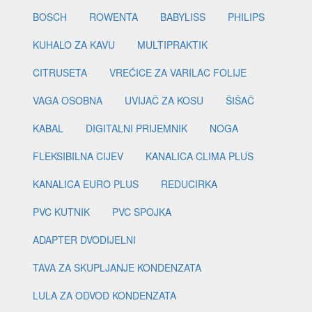
BOSCH
ROWENTA
BABYLISS
PHILIPS
KUHALO ZA KAVU
MULTIPRAKTIK
CITRUSETA
VREĆICE ZA VARILAC FOLIJE
VAGA OSOBNA
UVIJAČ ZA KOSU
ŠIŠAČ
KABAL
DIGITALNI PRIJEMNIK
NOGA
FLEKSIBILNA CIJEV
KANALICA CLIMA PLUS
KANALICA EURO PLUS
REDUCIRKA
PVC KUTNIK
PVC SPOJKA
ADAPTER DVODIJELNI
TAVA ZA SKUPLJANJE KONDENZATA
LULA ZA ODVOD KONDENZATA