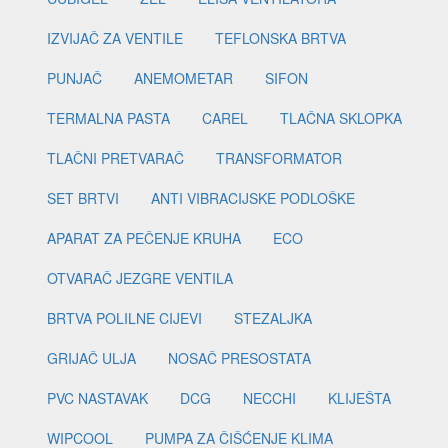
IZVIJAČ ZA VENTILE
TEFLONSKA BRTVA
PUNJAČ
ANEMOMETAR
SIFON
TERMALNA PASTA
CAREL
TLAČNA SKLOPKA
TLAČNI PRETVARAČ
TRANSFORMATOR
SET BRTVI
ANTI VIBRACIJSKE PODLOŠKE
APARAT ZA PEČENJE KRUHA
ECO
OTVARAČ JEZGRE VENTILA
BRTVA POLILNE CIJEVI
STEZALJKA
GRIJAČ ULJA
NOSAČ PRESOSTATA
PVC NASTAVAK
DCG
NECCHI
KLIJEŠTA
WIPCOOL
PUMPA ZA ČIŠĆENJE KLIMA