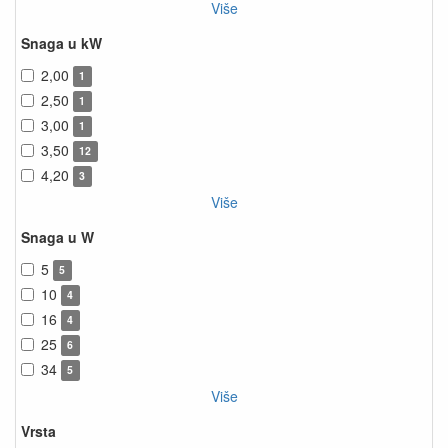
Više
Snaga u kW
2,00
1
2,50
1
3,00
1
3,50
12
4,20
3
Više
Snaga u W
5
5
10
4
16
4
25
6
34
5
Više
Vrsta