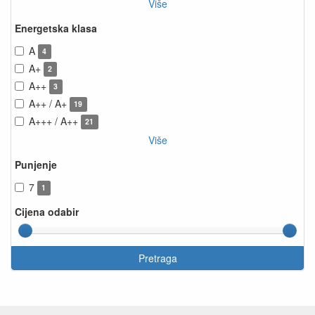
Više
Energetska klasa
A
4
A+
2
A++
3
A++ / A+
19
A+++ / A++
21
Više
Punjenje
7
1
Cijena odabir
Pretraga