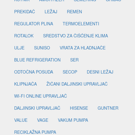
PREKIDAČ
LEŽAJ
REMEN
REGULATOR PLINA
TERMOELEMENTI
ROTALOK
SREDSTVO ZA ČIŠĆENJE KLIMA
ULJE
SUNISO
VRATA ZA HLADNJAČE
BLUE REFRIGERATION
SER
ODTOČNA POSUDA
SECOP
DESNI LEŽAJ
KLIPNJAČA
ŽIČANI DALJINSKI UPRAVLJAČ
WI-FI ONLINE UPRAVLJAČ
DALJINSKI UPRAVLJAČ
HISENSE
GUNTNER
VALUE
VAGE
VAKUM PUMPA
RECIKLAŽNA PUMPA