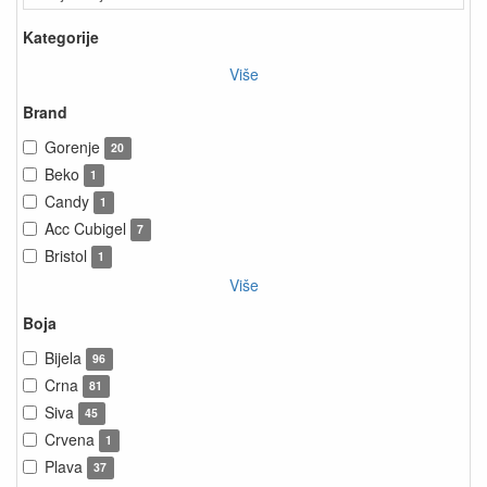
Kategorije
Više
Brand
Gorenje
20
Beko
1
Candy
1
Acc Cubigel
7
Bristol
1
Više
Boja
Bijela
96
Crna
81
Siva
45
Crvena
1
Plava
37