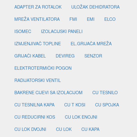
ADAPTER ZA ROTALOK
ULOŽAK DEHIDRATORA
MREŽA VENTILATORA
FMI
EMI
ELCO
ISOMEC
IZOLACIJSKI PANELI
IZMJENJIVAČ TOPLINE
EL.GRIJAČA MREŽA
GRIJAČI KABEL
DEVIREG
SENZOR
ELEKTROTERMIČKI POGON
RADIJATORSKI VENTIL
BAKRENE CIJEVI SA IZOLACIJOM
CU TESNILO
CU TESNILNA KAPA
CU T KOSI
CU SPOJKA
CU REDUCIRNI KOS
CU LOK ENOJNI
CU LOK DVOJNI
CU LOK
CU KAPA