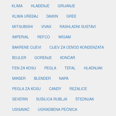
KLIMA
HLAĐENJE
GRIJANJE
KLIMA UREĐAJ
DAIKIN
GREE
MITSUBISHI
VIVAX
RASHLADNI SUSTAVI
IMPERIAL
REFCO
WIGAM
BAKRENE CIJEVI
CIJEV ZA ODVOD KONDENZATA
BOJLER
GORENJE
KONČAR
FEN ZA KOSU
PEGLA
TEFAL
HLADNJAK
MIKSER
BLENDER
NAPA
PEGLA ZA KOSU
CANDY
REZALICE
SEVERIN
SUŠILICA RUBLJA
ŠTEDNJAK
USISAVAČ
UGRADBENA PEĆNICA