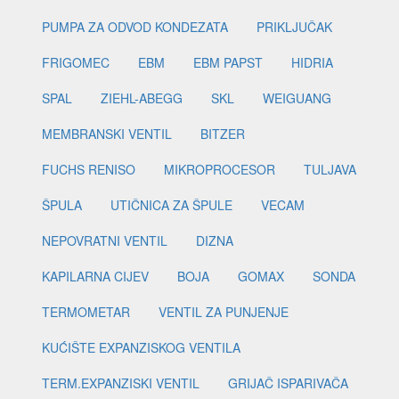
PUMPA ZA ODVOD KONDEZATA
PRIKLJUČAK
FRIGOMEC
EBM
EBM PAPST
HIDRIA
SPAL
ZIEHL-ABEGG
SKL
WEIGUANG
MEMBRANSKI VENTIL
BITZER
FUCHS RENISO
MIKROPROCESOR
TULJAVA
ŠPULA
UTIČNICA ZA ŠPULE
VECAM
NEPOVRATNI VENTIL
DIZNA
KAPILARNA CIJEV
BOJA
GOMAX
SONDA
TERMOMETAR
VENTIL ZA PUNJENJE
KUĆIŠTE EXPANZISKOG VENTILA
TERM.EXPANZISKI VENTIL
GRIJAČ ISPARIVAČA