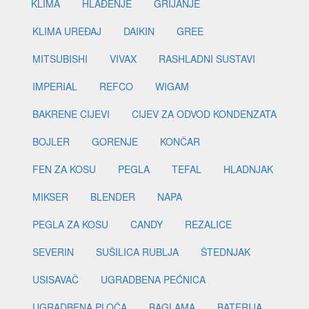
KLIMA
HLAĐENJE
GRIJANJE
KLIMA UREĐAJ
DAIKIN
GREE
MITSUBISHI
VIVAX
RASHLADNI SUSTAVI
IMPERIAL
REFCO
WIGAM
BAKRENE CIJEVI
CIJEV ZA ODVOD KONDENZATA
BOJLER
GORENJE
KONČAR
FEN ZA KOSU
PEGLA
TEFAL
HLADNJAK
MIKSER
BLENDER
NAPA
PEGLA ZA KOSU
CANDY
REZALICE
SEVERIN
SUŠILICA RUBLJA
ŠTEDNJAK
USISAVAČ
UGRADBENA PEĆNICA
UGRADBENA PLOČA
BAGLAMA
BATERIJA