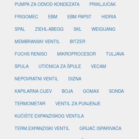
PUMPA ZA ODVOD KONDEZATA
PRIKLJUČAK
FRIGOMEC
EBM
EBM PAPST
HIDRIA
SPAL
ZIEHL-ABEGG
SKL
WEIGUANG
MEMBRANSKI VENTIL
BITZER
FUCHS RENISO
MIKROPROCESOR
TULJAVA
ŠPULA
UTIČNICA ZA ŠPULE
VECAM
NEPOVRATNI VENTIL
DIZNA
KAPILARNA CIJEV
BOJA
GOMAX
SONDA
TERMOMETAR
VENTIL ZA PUNJENJE
KUĆIŠTE EXPANZISKOG VENTILA
TERM.EXPANZISKI VENTIL
GRIJAČ ISPARIVAČA