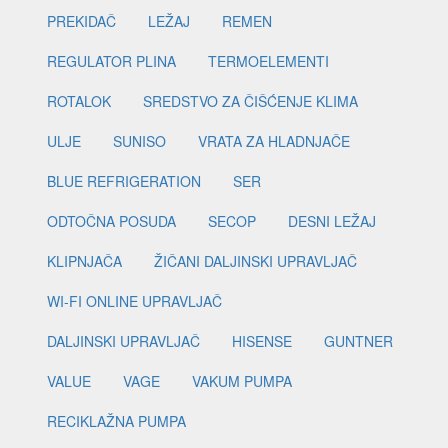
PREKIDAČ
LEŽAJ
REMEN
REGULATOR PLINA
TERMOELEMENTI
ROTALOK
SREDSTVO ZA ČIŠĆENJE KLIMA
ULJE
SUNISO
VRATA ZA HLADNJAČE
BLUE REFRIGERATION
SER
ODTOČNA POSUDA
SECOP
DESNI LEŽAJ
KLIPNJAČA
ŽIČANI DALJINSKI UPRAVLJAČ
WI-FI ONLINE UPRAVLJAČ
DALJINSKI UPRAVLJAČ
HISENSE
GUNTNER
VALUE
VAGE
VAKUM PUMPA
RECIKLAŽNA PUMPA