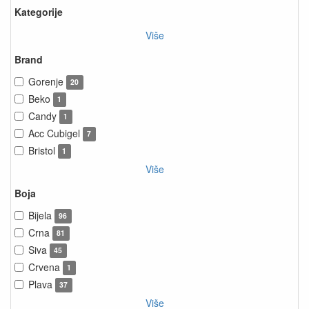
Kategorije
Više
Brand
Gorenje
20
Beko
1
Candy
1
Acc Cubigel
7
Bristol
1
Više
Boja
Bijela
96
Crna
81
Siva
45
Crvena
1
Plava
37
Više