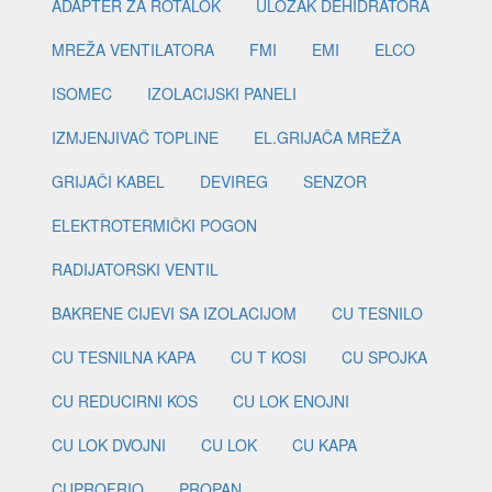
ADAPTER ZA ROTALOK
ULOŽAK DEHIDRATORA
MREŽA VENTILATORA
FMI
EMI
ELCO
ISOMEC
IZOLACIJSKI PANELI
IZMJENJIVAČ TOPLINE
EL.GRIJAČA MREŽA
GRIJAČI KABEL
DEVIREG
SENZOR
ELEKTROTERMIČKI POGON
RADIJATORSKI VENTIL
BAKRENE CIJEVI SA IZOLACIJOM
CU TESNILO
CU TESNILNA KAPA
CU T KOSI
CU SPOJKA
CU REDUCIRNI KOS
CU LOK ENOJNI
CU LOK DVOJNI
CU LOK
CU KAPA
CUPROFRIO
PROPAN