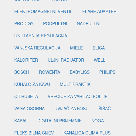
ELEKTROMAGNETNI VENTIL
FLARE ADAPTER
PRODIGY
PODPULTNI
NADPULTNI
UNUTARNJA REGULACIJA
VANJSKA REGULACIJA
MIELE
ELICA
KALORIFER
ULJNI RADIJATOR
WELL
BOSCH
ROWENTA
BABYLISS
PHILIPS
KUHALO ZA KAVU
MULTIPRAKTIK
CITRUSETA
VREĆICE ZA VARILAC FOLIJE
VAGA OSOBNA
UVIJAČ ZA KOSU
ŠIŠAČ
KABAL
DIGITALNI PRIJEMNIK
NOGA
FLEKSIBILNA CIJEV
KANALICA CLIMA PLUS