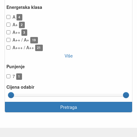
Energetska klasa
A
4
A+
2
A++
3
A++ / A+
19
A+++ / A++
21
Više
Punjenje
7
1
Cijena odabir
Pretraga