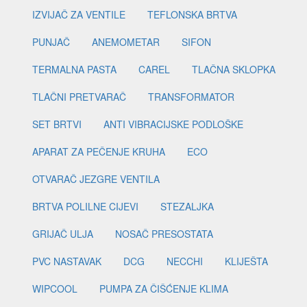
IZVIJAČ ZA VENTILE
TEFLONSKA BRTVA
PUNJAČ
ANEMOMETAR
SIFON
TERMALNA PASTA
CAREL
TLAČNA SKLOPKA
TLAČNI PRETVARAČ
TRANSFORMATOR
SET BRTVI
ANTI VIBRACIJSKE PODLOŠKE
APARAT ZA PEČENJE KRUHA
ECO
OTVARAČ JEZGRE VENTILA
BRTVA POLILNE CIJEVI
STEZALJKA
GRIJAČ ULJA
NOSAČ PRESOSTATA
PVC NASTAVAK
DCG
NECCHI
KLIJEŠTA
WIPCOOL
PUMPA ZA ČIŠĆENJE KLIMA