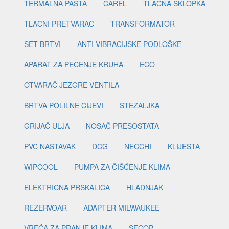
TERMALNA PASTA
CAREL
TLAČNA SKLOPKA
TLAČNI PRETVARAČ
TRANSFORMATOR
SET BRTVI
ANTI VIBRACIJSKE PODLOŠKE
APARAT ZA PEČENJE KRUHA
ECO
OTVARAČ JEZGRE VENTILA
BRTVA POLILNE CIJEVI
STEZALJKA
GRIJAČ ULJA
NOSAČ PRESOSTATA
PVC NASTAVAK
DCG
NECCHI
KLIJEŠTA
WIPCOOL
PUMPA ZA ČIŠĆENJE KLIMA
ELEKTRIČNA PRSKALICA
HLADNJAK
REZERVOAR
ADAPTER MILWAUKEE
VREĆA ZA PRANJE KLIMA
SECOP