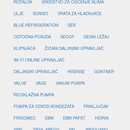
ROTALOK
SREDSTVO ZA ČIŠĆENJE KLIMA
ULJE
SUNISO
VRATA ZA HLADNJAČE
BLUE REFRIGERATION
SER
ODTOČNA POSUDA
SECOP
DESNI LEŽAJ
KLIPNJAČA
ŽIČANI DALJINSKI UPRAVLJAČ
WI-FI ONLINE UPRAVLJAČ
DALJINSKI UPRAVLJAČ
HISENSE
GUNTNER
VALUE
VAGE
VAKUM PUMPA
RECIKLAŽNA PUMPA
PUMPA ZA ODVOD KONDEZATA
PRIKLJUČAK
FRIGOMEC
EBM
EBM PAPST
HIDRIA
SPAL
ZIEHL-ABEGG
SKL
WEIGUANG