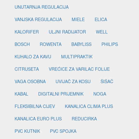
UNUTARNJA REGULACIJA
VANJSKA REGULACIJA
MIELE
ELICA
KALORIFER
ULJNI RADIJATOR
WELL
BOSCH
ROWENTA
BABYLISS
PHILIPS
KUHALO ZA KAVU
MULTIPRAKTIK
CITRUSETA
VREĆICE ZA VARILAC FOLIJE
VAGA OSOBNA
UVIJAČ ZA KOSU
ŠIŠAČ
KABAL
DIGITALNI PRIJEMNIK
NOGA
FLEKSIBILNA CIJEV
KANALICA CLIMA PLUS
KANALICA EURO PLUS
REDUCIRKA
PVC KUTNIK
PVC SPOJKA