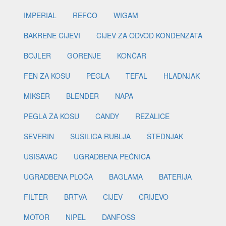
IMPERIAL
REFCO
WIGAM
BAKRENE CIJEVI
CIJEV ZA ODVOD KONDENZATA
BOJLER
GORENJE
KONČAR
FEN ZA KOSU
PEGLA
TEFAL
HLADNJAK
MIKSER
BLENDER
NAPA
PEGLA ZA KOSU
CANDY
REZALICE
SEVERIN
SUŠILICA RUBLJA
ŠTEDNJAK
USISAVAČ
UGRADBENA PEĆNICA
UGRADBENA PLOČA
BAGLAMA
BATERIJA
FILTER
BRTVA
CIJEV
CRIJEVO
MOTOR
NIPEL
DANFOSS