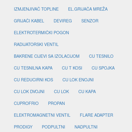
IZMJENJIVAČ TOPLINE
EL.GRIJAČA MREŽA
GRIJAČI KABEL
DEVIREG
SENZOR
ELEKTROTERMIČKI POGON
RADIJATORSKI VENTIL
BAKRENE CIJEVI SA IZOLACIJOM
CU TESNILO
CU TESNILNA KAPA
CU T KOSI
CU SPOJKA
CU REDUCIRNI KOS
CU LOK ENOJNI
CU LOK DVOJNI
CU LOK
CU KAPA
CUPROFRIO
PROPAN
ELEKTROMAGNETNI VENTIL
FLARE ADAPTER
PRODIGY
PODPULTNI
NADPULTNI