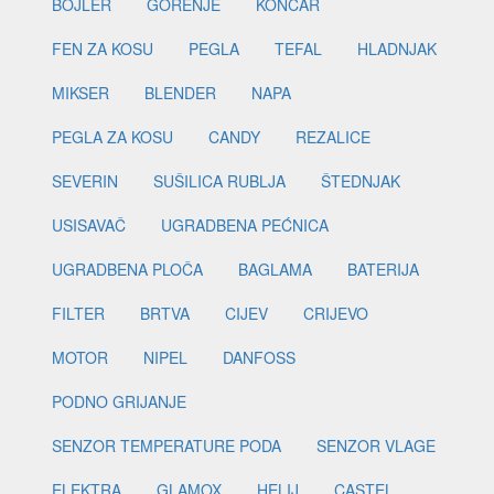
BOJLER
GORENJE
KONČAR
FEN ZA KOSU
PEGLA
TEFAL
HLADNJAK
MIKSER
BLENDER
NAPA
PEGLA ZA KOSU
CANDY
REZALICE
SEVERIN
SUŠILICA RUBLJA
ŠTEDNJAK
USISAVAČ
UGRADBENA PEĆNICA
UGRADBENA PLOČA
BAGLAMA
BATERIJA
FILTER
BRTVA
CIJEV
CRIJEVO
MOTOR
NIPEL
DANFOSS
PODNO GRIJANJE
SENZOR TEMPERATURE PODA
SENZOR VLAGE
ELEKTRA
GLAMOX
HELIJ
CASTEL