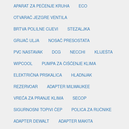
APARAT ZA PEČENJE KRUHA
ECO
OTVARAČ JEZGRE VENTILA
BRTVA POLILNE CIJEVI
STEZALJKA
GRIJAČ ULJA
NOSAČ PRESOSTATA
PVC NASTAVAK
DCG
NECCHI
KLIJEŠTA
WIPCOOL
PUMPA ZA ČIŠĆENJE KLIMA
ELEKTRIČNA PRSKALICA
HLADNJAK
REZERVOAR
ADAPTER MILWAUKEE
VREĆA ZA PRANJE KLIMA
SECOP
SIGURNOSNI TOPIVI ČEP
POLICA ZA RUČNIKE
ADAPTER DEWALT
ADAPTER MAKITA