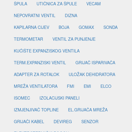
ŠPULA
UTIČNICA ZA ŠPULE
VECAM
NEPOVRATNI VENTIL
DIZNA
KAPILARNA CIJEV
BOJA
GOMAX
SONDA
TERMOMETAR
VENTIL ZA PUNJENJE
KUĆIŠTE EXPANZISKOG VENTILA
TERM.EXPANZISKI VENTIL
GRIJAČ ISPARIVAČA
ADAPTER ZA ROTALOK
ULOŽAK DEHIDRATORA
MREŽA VENTILATORA
FMI
EMI
ELCO
ISOMEC
IZOLACIJSKI PANELI
IZMJENJIVAČ TOPLINE
EL.GRIJAČA MREŽA
GRIJAČI KABEL
DEVIREG
SENZOR