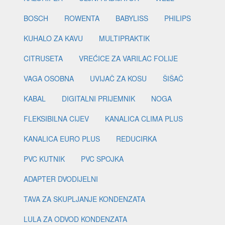
BOSCH
ROWENTA
BABYLISS
PHILIPS
KUHALO ZA KAVU
MULTIPRAKTIK
CITRUSETA
VREĆICE ZA VARILAC FOLIJE
VAGA OSOBNA
UVIJAČ ZA KOSU
ŠIŠAČ
KABAL
DIGITALNI PRIJEMNIK
NOGA
FLEKSIBILNA CIJEV
KANALICA CLIMA PLUS
KANALICA EURO PLUS
REDUCIRKA
PVC KUTNIK
PVC SPOJKA
ADAPTER DVODIJELNI
TAVA ZA SKUPLJANJE KONDENZATA
LULA ZA ODVOD KONDENZATA