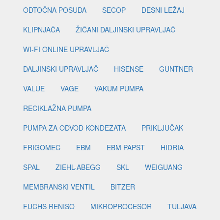
ODTOČNA POSUDA
SECOP
DESNI LEŽAJ
KLIPNJAČA
ŽIČANI DALJINSKI UPRAVLJAČ
WI-FI ONLINE UPRAVLJAČ
DALJINSKI UPRAVLJAČ
HISENSE
GUNTNER
VALUE
VAGE
VAKUM PUMPA
RECIKLAŽNA PUMPA
PUMPA ZA ODVOD KONDEZATA
PRIKLJUČAK
FRIGOMEC
EBM
EBM PAPST
HIDRIA
SPAL
ZIEHL-ABEGG
SKL
WEIGUANG
MEMBRANSKI VENTIL
BITZER
FUCHS RENISO
MIKROPROCESOR
TULJAVA