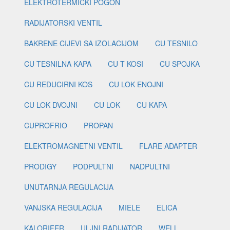
ELEKTROTERMIČKI POGON
RADIJATORSKI VENTIL
BAKRENE CIJEVI SA IZOLACIJOM
CU TESNILO
CU TESNILNA KAPA
CU T KOSI
CU SPOJKA
CU REDUCIRNI KOS
CU LOK ENOJNI
CU LOK DVOJNI
CU LOK
CU KAPA
CUPROFRIO
PROPAN
ELEKTROMAGNETNI VENTIL
FLARE ADAPTER
PRODIGY
PODPULTNI
NADPULTNI
UNUTARNJA REGULACIJA
VANJSKA REGULACIJA
MIELE
ELICA
KALORIFER
ULJNI RADIJATOR
WELL