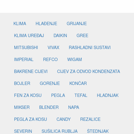
KLIMA
HLAĐENJE
GRIJANJE
KLIMA UREĐAJ
DAIKIN
GREE
MITSUBISHI
VIVAX
RASHLADNI SUSTAVI
IMPERIAL
REFCO
WIGAM
BAKRENE CIJEVI
CIJEV ZA ODVOD KONDENZATA
BOJLER
GORENJE
KONČAR
FEN ZA KOSU
PEGLA
TEFAL
HLADNJAK
MIKSER
BLENDER
NAPA
PEGLA ZA KOSU
CANDY
REZALICE
SEVERIN
SUŠILICA RUBLJA
ŠTEDNJAK