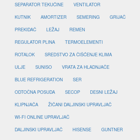
SEPARATOR TEKUĆINE
VENTILATOR
KUTNIK
AMORTIZER
SEMERING
GRIJAČ
PREKIDAČ
LEŽAJ
REMEN
REGULATOR PLINA
TERMOELEMENTI
ROTALOK
SREDSTVO ZA ČIŠĆENJE KLIMA
ULJE
SUNISO
VRATA ZA HLADNJAČE
BLUE REFRIGERATION
SER
ODTOČNA POSUDA
SECOP
DESNI LEŽAJ
KLIPNJAČA
ŽIČANI DALJINSKI UPRAVLJAČ
WI-FI ONLINE UPRAVLJAČ
DALJINSKI UPRAVLJAČ
HISENSE
GUNTNER