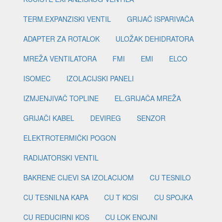
TERM.EXPANZISKI VENTIL
GRIJAČ ISPARIVAČA
ADAPTER ZA ROTALOK
ULOŽAK DEHIDRATORA
MREŽA VENTILATORA
FMI
EMI
ELCO
ISOMEC
IZOLACIJSKI PANELI
IZMJENJIVAČ TOPLINE
EL.GRIJAČA MREŽA
GRIJAČI KABEL
DEVIREG
SENZOR
ELEKTROTERMIČKI POGON
RADIJATORSKI VENTIL
BAKRENE CIJEVI SA IZOLACIJOM
CU TESNILO
CU TESNILNA KAPA
CU T KOSI
CU SPOJKA
CU REDUCIRNI KOS
CU LOK ENOJNI