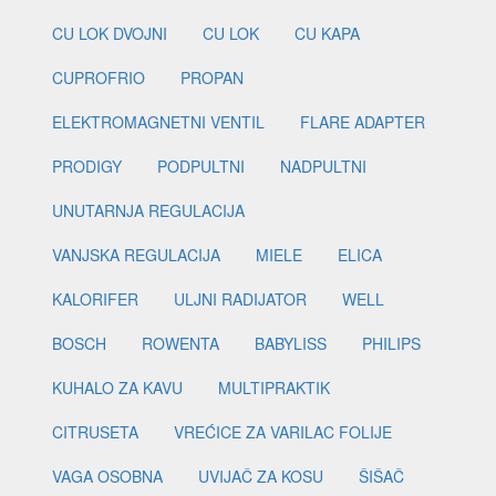
CU LOK DVOJNI
CU LOK
CU KAPA
CUPROFRIO
PROPAN
ELEKTROMAGNETNI VENTIL
FLARE ADAPTER
PRODIGY
PODPULTNI
NADPULTNI
UNUTARNJA REGULACIJA
VANJSKA REGULACIJA
MIELE
ELICA
KALORIFER
ULJNI RADIJATOR
WELL
BOSCH
ROWENTA
BABYLISS
PHILIPS
KUHALO ZA KAVU
MULTIPRAKTIK
CITRUSETA
VREĆICE ZA VARILAC FOLIJE
VAGA OSOBNA
UVIJAČ ZA KOSU
ŠIŠAČ