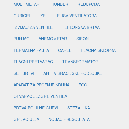
MULTIMETAR
THUNDER
REDUKCIJA
CUBIGEL
ZEL
ELISA VENTILATORA
IZVIJAČ ZA VENTILE
TEFLONSKA BRTVA
PUNJAČ
ANEMOMETAR
SIFON
TERMALNA PASTA
CAREL
TLAČNA SKLOPKA
TLAČNI PRETVARAČ
TRANSFORMATOR
SET BRTVI
ANTI VIBRACIJSKE PODLOŠKE
APARAT ZA PEČENJE KRUHA
ECO
OTVARAČ JEZGRE VENTILA
BRTVA POLILNE CIJEVI
STEZALJKA
GRIJAČ ULJA
NOSAČ PRESOSTATA