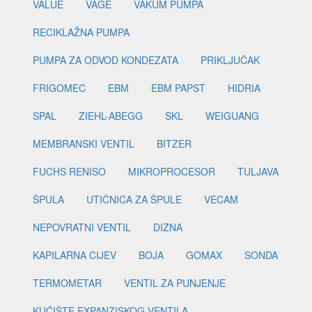
VALUE
VAGE
VAKUM PUMPA
RECIKLAŽNA PUMPA
PUMPA ZA ODVOD KONDEZATA
PRIKLJUČAK
FRIGOMEC
EBM
EBM PAPST
HIDRIA
SPAL
ZIEHL-ABEGG
SKL
WEIGUANG
MEMBRANSKI VENTIL
BITZER
FUCHS RENISO
MIKROPROCESOR
TULJAVA
ŠPULA
UTIČNICA ZA ŠPULE
VECAM
NEPOVRATNI VENTIL
DIZNA
KAPILARNA CIJEV
BOJA
GOMAX
SONDA
TERMOMETAR
VENTIL ZA PUNJENJE
KUĆIŠTE EXPANZISKOG VENTILA