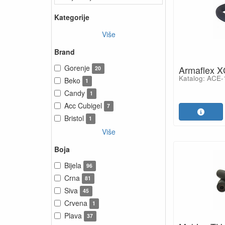
Kategorije
Više
Brand
Gorenje
Armaflex 
20
Katalog: ACE
Beko
1
Candy
1
Acc Cubigel
7
Bristol
1
Više
Boja
Bijela
96
Crna
81
Siva
45
Crvena
1
Plava
37