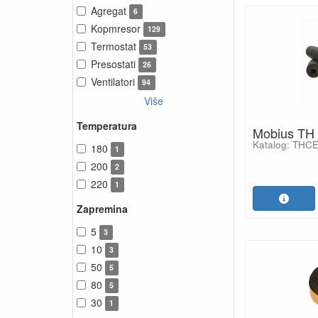
Agregat
6
Kopmresor
129
Termostat
53
Presostati
26
Ventilatori
94
Više
Temperatura
Mobius TH
Katalog: THC
180
1
200
2
220
1
Zapremina
5
3
10
3
50
5
80
5
30
1