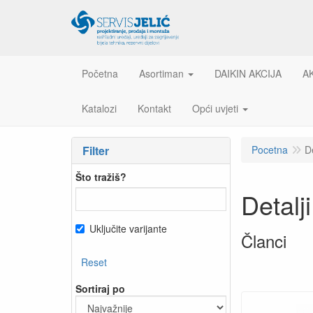
Početna
Asortiman
DAIKIN AKCIJA
A
Katalozi
Kontakt
Opći uvjeti
Filter
Pocetna
D
Što tražiš?
Detalj
Uključite varijante
Članci
Reset
Sortiraj po