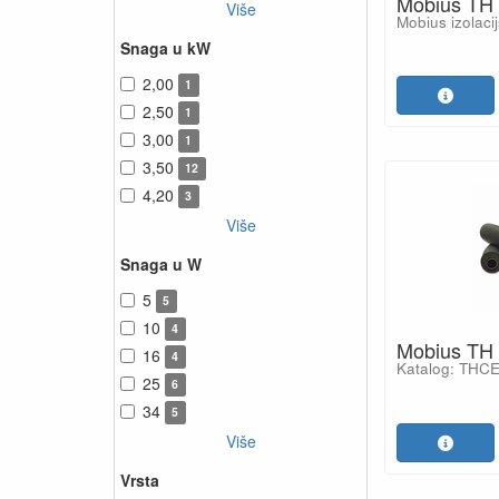
Mobius TH
Više
Mobius izolaci
Snaga u kW
2,00
1
2,50
1
3,00
1
3,50
12
4,20
3
Više
Snaga u W
5
5
10
4
Mobius TH
16
4
Katalog: THC
25
6
34
5
Više
Vrsta