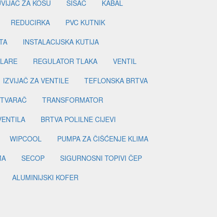
UVIJAČ ZA KOSU
ŠIŠAČ
KABAL
REDUCIRKA
PVC KUTNIK
TA
INSTALACIJSKA KUTIJA
ILARE
REGULATOR TLAKA
VENTIL
IZVIJAČ ZA VENTILE
TEFLONSKA BRTVA
ETVARAČ
TRANSFORMATOR
VENTILA
BRTVA POLILNE CIJEVI
WIPCOOL
PUMPA ZA ČIŠĆENJE KLIMA
MA
SECOP
SIGURNOSNI TOPIVI ČEP
ALUMINIJSKI KOFER