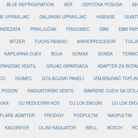
BLUE REFRIGERATION
SER
ODTOČNA POSUDA
SE
INE UPRAVLJAČ
DALJINSKI UPRAVLJAČ
HISENSE
GUNT
ONDEZATA
PRIKLJUČAK
FRIGOMEC
EBM
EBM PAP
BITZER
FUCHS RENISO
MIKROPROCESOR
TULJ
KAPILARNA CIJEV
BOJA
GOMAX
SONDA
TERMO
PANZISKI VENTIL
GRIJAČ ISPARIVAČA
ADAPTER ZA ROTA
CO
ISOMEC
IZOLACIJSKI PANELI
IZMJENJIVAČ TOPLIN
I POGON
RADIJATORSKI VENTIL
BAKRENE CIJEVI SA IZO
OJKA
CU REDUCIRNI KOS
CU LOK ENOJNI
CU LOK DVO
FLARE ADAPTER
PRODIGY
PODPULTNI
NADPULTNI
KALORIFER
ULJNI RADIJATOR
WELL
BOSCH
R