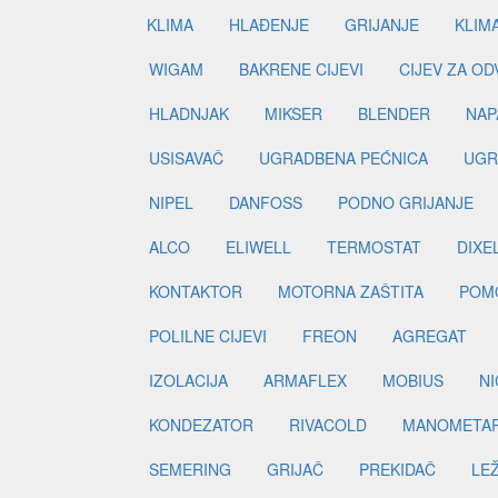
KLIMA
HLAĐENJE
GRIJANJE
KLIM
WIGAM
BAKRENE CIJEVI
CIJEV ZA O
HLADNJAK
MIKSER
BLENDER
NAP
USISAVAČ
UGRADBENA PEĆNICA
UGR
NIPEL
DANFOSS
PODNO GRIJANJE
ALCO
ELIWELL
TERMOSTAT
DIXE
KONTAKTOR
MOTORNA ZAŠTITA
POM
POLILNE CIJEVI
FREON
AGREGAT
IZOLACIJA
ARMAFLEX
MOBIUS
N
KONDEZATOR
RIVACOLD
MANOMETA
SEMERING
GRIJAČ
PREKIDAČ
LE