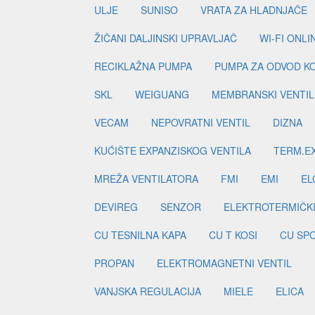
ULJE
SUNISO
VRATA ZA HLADNJAČE
ŽIČANI DALJINSKI UPRAVLJAČ
WI-FI ONL
RECIKLAŽNA PUMPA
PUMPA ZA ODVOD K
SKL
WEIGUANG
MEMBRANSKI VENTIL
VECAM
NEPOVRATNI VENTIL
DIZNA
KUĆIŠTE EXPANZISKOG VENTILA
TERM.EX
MREŽA VENTILATORA
FMI
EMI
EL
DEVIREG
SENZOR
ELEKTROTERMIČK
CU TESNILNA KAPA
CU T KOSI
CU SP
PROPAN
ELEKTROMAGNETNI VENTIL
VANJSKA REGULACIJA
MIELE
ELICA