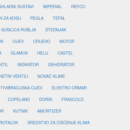
SHLADNI SUSTAVI
IMPERIAL
REFCO
N ZA KOSU
PEGLA
TEFAL
SUŠILICA RUBLJA
ŠTEDNJAK
VA
CIJEV
CRIJEVO
MOTOR
A
GLAMOX
HELIJ
CASTEL
NTIL
INDIKATOR
DEHIDRATOR
ETNI VENTILI
NOSAČ KLIME
TIVIBRACIJSKA CIJEV
ELEKTRO ORMAR
COPELAND
DORIN
FRASCOLD
OR
KUTNIK
AMORTIZER
ROTALOK
SREDSTVO ZA ČIŠĆENJE KLIMA