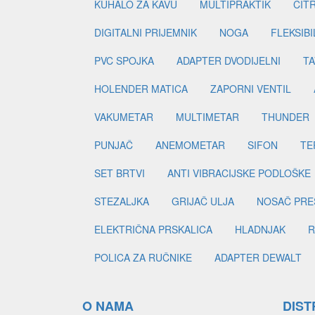
KUHALO ZA KAVU
MULTIPRAKTIK
CIT
DIGITALNI PRIJEMNIK
NOGA
FLEKSIBI
PVC SPOJKA
ADAPTER DVODIJELNI
TA
HOLENDER MATICA
ZAPORNI VENTIL
VAKUMETAR
MULTIMETAR
THUNDER
PUNJAČ
ANEMOMETAR
SIFON
TE
SET BRTVI
ANTI VIBRACIJSKE PODLOŠKE
STEZALJKA
GRIJAČ ULJA
NOSAČ PRE
ELEKTRIČNA PRSKALICA
HLADNJAK
R
POLICA ZA RUČNIKE
ADAPTER DEWALT
O NAMA
DIST