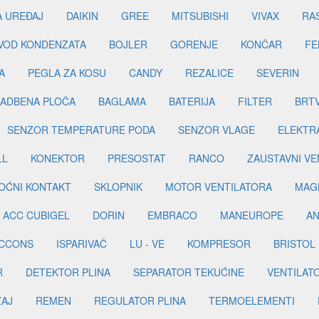
A UREĐAJ
DAIKIN
GREE
MITSUBISHI
VIVAX
RA
DVOD KONDENZATA
BOJLER
GORENJE
KONČAR
FE
A
PEGLA ZA KOSU
CANDY
REZALICE
SEVERIN
ADBENA PLOČA
BAGLAMA
BATERIJA
FILTER
BRT
SENZOR TEMPERATURE PODA
SENZOR VLAGE
ELEKTR
LL
KONEKTOR
PRESOSTAT
RANCO
ZAUSTAVNI VE
OĆNI KONTAKT
SKLOPNIK
MOTOR VENTILATORA
MAGN
ACC CUBIGEL
DORIN
EMBRACO
MANEUROPE
AN
ICCONS
ISPARIVAČ
LU - VE
KOMPRESOR
BRISTOL
R
DETEKTOR PLINA
SEPARATOR TEKUĆINE
VENTILAT
ŽAJ
REMEN
REGULATOR PLINA
TERMOELEMENTI