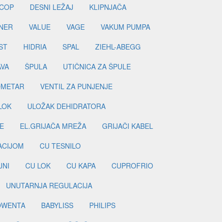
COP
DESNI LEŽAJ
KLIPNJAČA
NER
VALUE
VAGE
VAKUM PUMPA
ST
HIDRIA
SPAL
ZIEHL-ABEGG
AVA
ŠPULA
UTIČNICA ZA ŠPULE
METAR
VENTIL ZA PUNJENJE
LOK
ULOŽAK DEHIDRATORA
E
EL.GRIJAČA MREŽA
GRIJAČI KABEL
LACIJOM
CU TESNILO
JNI
CU LOK
CU KAPA
CUPROFRIO
UNUTARNJA REGULACIJA
OWENTA
BABYLISS
PHILIPS