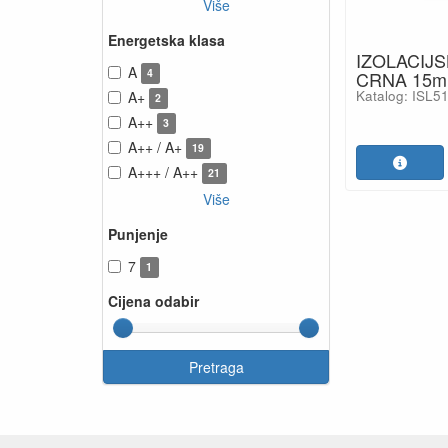
Više
Energetska klasa
IZOLACIJS
A
4
CRNA 15m
Katalog: ISL
A+
2
A++
3
A++ / A+
19
A+++ / A++
21
Više
Punjenje
7
1
Cijena odabir
Pretraga