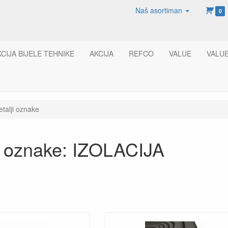
Naš asortiman
0
KCIJA BIJELE TEHNIKE
AKCIJA
REFCO
VALUE
VALU
etalji oznake
i oznake: IZOLACIJA