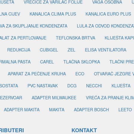
RUSETA
VREĆICE ZA VARILAC FOLIJE
VAGA OSOBNA
LNA CIJEV
KANALICA CLIMA PLUS
KANALICA EURO PLUS
VA ZA SKUPLJANJE KONDENZATA
LULA ZA ODVOD KONDENZA
ALAT ZA PERTLOVANJE
TEFLONSKA BRTVA
KLIJEŠTA KAP
REDUKCIJA
CUBIGEL
ZEL
ELISA VENTILATORA
RMALNA PASTA
CAREL
TLAČNA SKLOPKA
TLAČNI PR
APARAT ZA PEČENJE KRUHA
ECO
OTVARAČ JEZGRE 
SOSTATA
PVC NASTAVAK
DCG
NECCHI
KLIJEŠTA
EZERVOAR
ADAPTER MILWAUKEE
VREĆA ZA PRANJE KLI
ADAPTER MAKITA
MAKITA
ADAPTER BOSCH
LEETO
RIBUTERI
KONTAKT