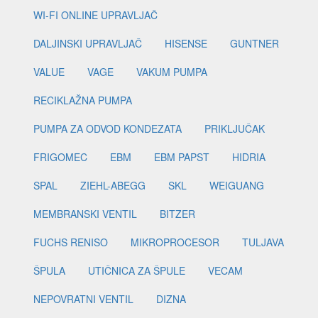
WI-FI ONLINE UPRAVLJAČ
DALJINSKI UPRAVLJAČ
HISENSE
GUNTNER
VALUE
VAGE
VAKUM PUMPA
RECIKLAŽNA PUMPA
PUMPA ZA ODVOD KONDEZATA
PRIKLJUČAK
FRIGOMEC
EBM
EBM PAPST
HIDRIA
SPAL
ZIEHL-ABEGG
SKL
WEIGUANG
MEMBRANSKI VENTIL
BITZER
FUCHS RENISO
MIKROPROCESOR
TULJAVA
ŠPULA
UTIČNICA ZA ŠPULE
VECAM
NEPOVRATNI VENTIL
DIZNA