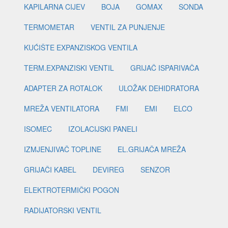
KAPILARNA CIJEV
BOJA
GOMAX
SONDA
TERMOMETAR
VENTIL ZA PUNJENJE
KUĆIŠTE EXPANZISKOG VENTILA
TERM.EXPANZISKI VENTIL
GRIJAČ ISPARIVAČA
ADAPTER ZA ROTALOK
ULOŽAK DEHIDRATORA
MREŽA VENTILATORA
FMI
EMI
ELCO
ISOMEC
IZOLACIJSKI PANELI
IZMJENJIVAČ TOPLINE
EL.GRIJAČA MREŽA
GRIJAČI KABEL
DEVIREG
SENZOR
ELEKTROTERMIČKI POGON
RADIJATORSKI VENTIL