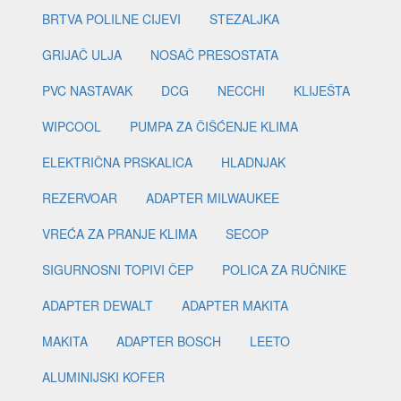
BRTVA POLILNE CIJEVI
STEZALJKA
GRIJAČ ULJA
NOSAČ PRESOSTATA
PVC NASTAVAK
DCG
NECCHI
KLIJEŠTA
WIPCOOL
PUMPA ZA ČIŠĆENJE KLIMA
ELEKTRIČNA PRSKALICA
HLADNJAK
REZERVOAR
ADAPTER MILWAUKEE
VREĆA ZA PRANJE KLIMA
SECOP
SIGURNOSNI TOPIVI ČEP
POLICA ZA RUČNIKE
ADAPTER DEWALT
ADAPTER MAKITA
MAKITA
ADAPTER BOSCH
LEETO
ALUMINIJSKI KOFER