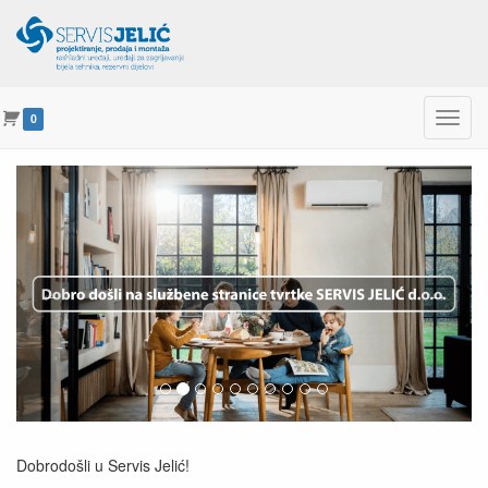
Menu
0
Servis Jelić d.o.o.
Prethodno
Slije
Dobrodošli u Servis Jelić!