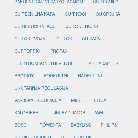
BAKRENE CIJEVI SA IZOLACIJOM
CU TESNILO
CU TESNILNA KAPA
CU T KOSI
CU SPOJKA
CU REDUCIRNI KOS
CU LOK ENOJNI
CU LOK DVOJNI
CU LOK
CU KAPA
CUPROFRIO
PROPAN
ELEKTROMAGNETNI VENTIL
FLARE ADAPTER
PRODIGY
PODPULTNI
NADPULTNI
UNUTARNJA REGULACIJA
VANJSKA REGULACIJA
MIELE
ELICA
KALORIFER
ULJNI RADIJATOR
WELL
BOSCH
ROWENTA
BABYLISS
PHILIPS
KUHALO ZA KAVU
MULTIPRAKTIK