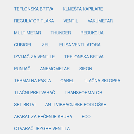
TEFLONSKA BRTVA
KLIJEŠTA KAPILARE
REGULATOR TLAKA
VENTIL
VAKUMETAR
MULTIMETAR
THUNDER
REDUKCIJA
CUBIGEL
ZEL
ELISA VENTILATORA
IZVIJAČ ZA VENTILE
TEFLONSKA BRTVA
PUNJAČ
ANEMOMETAR
SIFON
TERMALNA PASTA
CAREL
TLAČNA SKLOPKA
TLAČNI PRETVARAČ
TRANSFORMATOR
SET BRTVI
ANTI VIBRACIJSKE PODLOŠKE
APARAT ZA PEČENJE KRUHA
ECO
OTVARAČ JEZGRE VENTILA