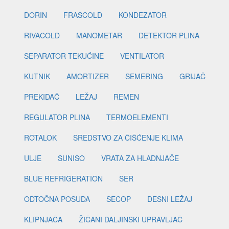
DORIN
FRASCOLD
KONDEZATOR
RIVACOLD
MANOMETAR
DETEKTOR PLINA
SEPARATOR TEKUĆINE
VENTILATOR
KUTNIK
AMORTIZER
SEMERING
GRIJAČ
PREKIDAČ
LEŽAJ
REMEN
REGULATOR PLINA
TERMOELEMENTI
ROTALOK
SREDSTVO ZA ČIŠĆENJE KLIMA
ULJE
SUNISO
VRATA ZA HLADNJAČE
BLUE REFRIGERATION
SER
ODTOČNA POSUDA
SECOP
DESNI LEŽAJ
KLIPNJAČA
ŽIČANI DALJINSKI UPRAVLJAČ