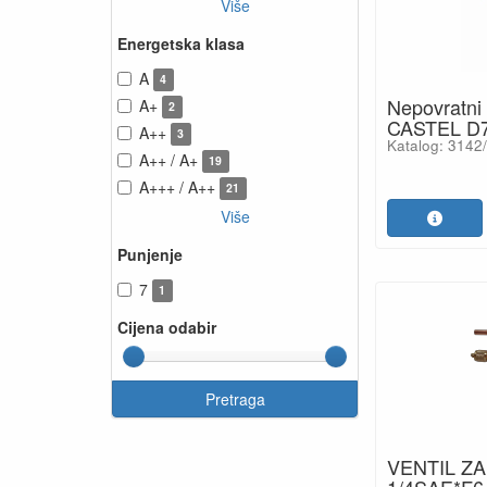
Više
Energetska klasa
A
4
Nepovratni 
A+
2
CASTEL D75
A++
3
Katalog: 3142
A++ / A+
19
A+++ / A++
21
Više
Punjenje
7
1
Cijena odabir
Pretraga
VENTIL Z
1/4SAE*F6