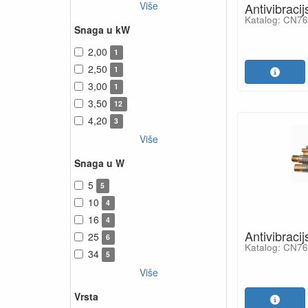
Više
Antivibraci
Katalog: CN7
Snaga u kW
2,00
1
2,50
1
3,00
1
3,50
12
4,20
3
Više
Snaga u W
5
5
10
4
16
4
Antivibraci
25
6
Katalog: CN7
34
5
Više
Vrsta