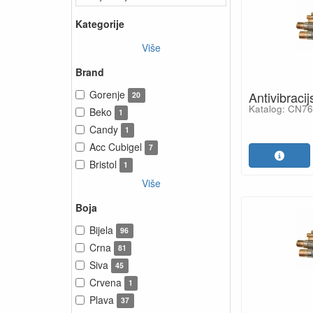
Kategorije
Više
Brand
Gorenje
Antivibraci
20
Katalog: CN7
Beko
1
Candy
1
Acc Cubigel
7
Bristol
1
Više
Boja
Bijela
96
Crna
81
Siva
45
Crvena
1
Plava
37