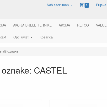
Naš asortiman
Prijava
0
CIJA
AKCIJA BIJELE TEHNIKE
AKCIJA
REFCO
VALUE
takt
Opći uvjeti
Košarica
etalji oznake
ji oznake: CASTEL