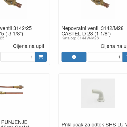
ventil 3142/25
Nepovratni ventil 3142/M28
 ( 3 1/8")
CASTEL D 28 (1 1/8")
/25
Katalog: 3144W/M28
Cijena na upit
Cijena na u
A PUNJENJE
Priključak za odtok SHS LU-
-10cm Castel