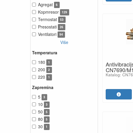
Agregat
6
Kopmresor
129
Termostat
53
Presostati
26
Ventilatori
94
Više
Temperatura
180
1
Antivibracij
CN7690/M
200
2
Katalog: CN7
220
1
Zapremina
5
3
10
3
50
5
80
5
30
1