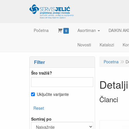
Početna
Asortiman
DAIKIN AK
0
Novosti
Katalozi
Kon
Filter
Pocetna
D
Što tražiš?
Detal
Uključite varijante
Članci
Reset
Sortiraj po