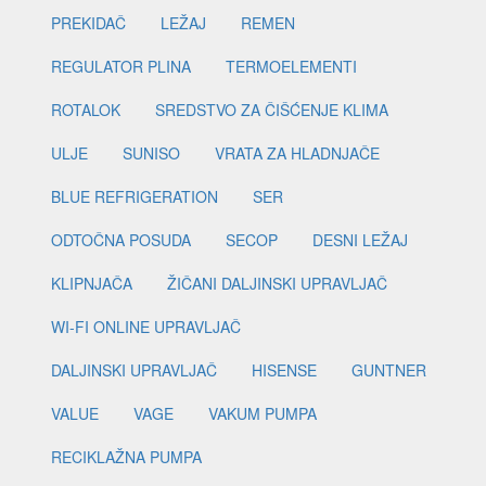
PREKIDAČ
LEŽAJ
REMEN
REGULATOR PLINA
TERMOELEMENTI
ROTALOK
SREDSTVO ZA ČIŠĆENJE KLIMA
ULJE
SUNISO
VRATA ZA HLADNJAČE
BLUE REFRIGERATION
SER
ODTOČNA POSUDA
SECOP
DESNI LEŽAJ
KLIPNJAČA
ŽIČANI DALJINSKI UPRAVLJAČ
WI-FI ONLINE UPRAVLJAČ
DALJINSKI UPRAVLJAČ
HISENSE
GUNTNER
VALUE
VAGE
VAKUM PUMPA
RECIKLAŽNA PUMPA