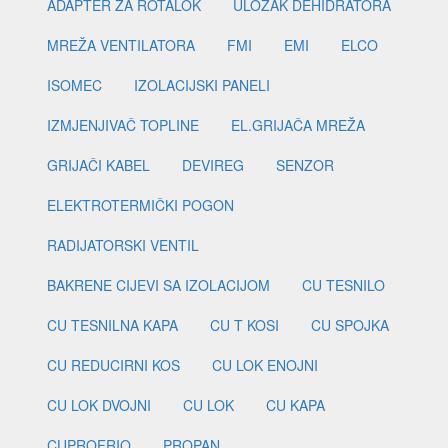
ADAPTER ZA ROTALOK
ULOŽAK DEHIDRATORA
MREŽA VENTILATORA
FMI
EMI
ELCO
ISOMEC
IZOLACIJSKI PANELI
IZMJENJIVAČ TOPLINE
EL.GRIJAČA MREŽA
GRIJAČI KABEL
DEVIREG
SENZOR
ELEKTROTERMIČKI POGON
RADIJATORSKI VENTIL
BAKRENE CIJEVI SA IZOLACIJOM
CU TESNILO
CU TESNILNA KAPA
CU T KOSI
CU SPOJKA
CU REDUCIRNI KOS
CU LOK ENOJNI
CU LOK DVOJNI
CU LOK
CU KAPA
CUPROFRIO
PROPAN