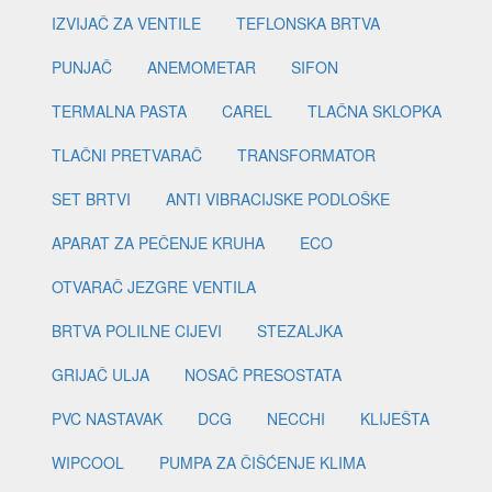
IZVIJAČ ZA VENTILE
TEFLONSKA BRTVA
PUNJAČ
ANEMOMETAR
SIFON
TERMALNA PASTA
CAREL
TLAČNA SKLOPKA
TLAČNI PRETVARAČ
TRANSFORMATOR
SET BRTVI
ANTI VIBRACIJSKE PODLOŠKE
APARAT ZA PEČENJE KRUHA
ECO
OTVARAČ JEZGRE VENTILA
BRTVA POLILNE CIJEVI
STEZALJKA
GRIJAČ ULJA
NOSAČ PRESOSTATA
PVC NASTAVAK
DCG
NECCHI
KLIJEŠTA
WIPCOOL
PUMPA ZA ČIŠĆENJE KLIMA