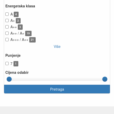
Energetska klasa
A
4
A+
2
A++
3
A++ / A+
19
A+++ / A++
21
Više
Punjenje
7
1
Cijena odabir
Pretraga