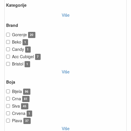
Kategorije
Više
Brand
Gorenje
20
Beko
1
Candy
1
Acc Cubigel
7
Bristol
1
Više
Boja
Bijela
96
Crna
81
Siva
45
Crvena
1
Plava
37
Više