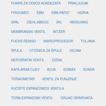
PUMPA ZA ODVOD KONDEZATA
PRIKLJUČAK
FRIGOMEC
EBM
EBM PAPST
HIDRIA
SPAL
ZIEHL-ABEGG
SKL
WEIGUANG
MEMBRANSKI VENTIL
BITZER
FUCHS RENISO
MIKROPROCESOR
TULJAVA
ŠPULA
UTIČNICA ZA ŠPULE
VECAM
NEPOVRATNI VENTIL
DIZNA
KAPILARNA CIJEV
BOJA
GOMAX
SONDA
TERMOMETAR
VENTIL ZA PUNJENJE
KUĆIŠTE EXPANZISKOG VENTILA
TERM.EXPANZISKI VENTIL
GRIJAČ ISPARIVAČA