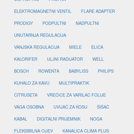
ELEKTROMAGNETNI VENTIL
FLARE ADAPTER
PRODIGY
PODPULTNI
NADPULTNI
UNUTARNJA REGULACIJA
VANJSKA REGULACIJA
MIELE
ELICA
KALORIFER
ULJNI RADIJATOR
WELL
BOSCH
ROWENTA
BABYLISS
PHILIPS
KUHALO ZA KAVU
MULTIPRAKTIK
CITRUSETA
VREĆICE ZA VARILAC FOLIJE
VAGA OSOBNA
UVIJAČ ZA KOSU
ŠIŠAČ
KABAL
DIGITALNI PRIJEMNIK
NOGA
FLEKSIBILNA CIJEV
KANALICA CLIMA PLUS