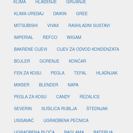
KLIMA
HLAĐENJE
GRIJANJE
KLIMA UREĐAJ
DAIKIN
GREE
MITSUBISHI
VIVAX
RASHLADNI SUSTAVI
IMPERIAL
REFCO
WIGAM
BAKRENE CIJEVI
CIJEV ZA ODVOD KONDENZATA
BOJLER
GORENJE
KONČAR
FEN ZA KOSU
PEGLA
TEFAL
HLADNJAK
MIKSER
BLENDER
NAPA
PEGLA ZA KOSU
CANDY
REZALICE
SEVERIN
SUŠILICA RUBLJA
ŠTEDNJAK
USISAVAČ
UGRADBENA PEĆNICA
UGRADBENA PLOČA
BAGLAMA
BATERIJA