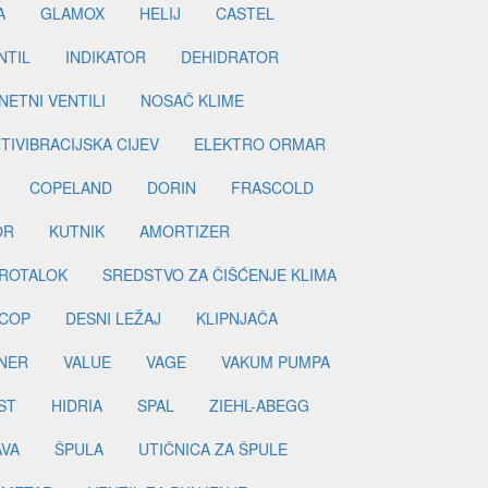
A
GLAMOX
HELIJ
CASTEL
NTIL
INDIKATOR
DEHIDRATOR
ETNI VENTILI
NOSAČ KLIME
TIVIBRACIJSKA CIJEV
ELEKTRO ORMAR
COPELAND
DORIN
FRASCOLD
OR
KUTNIK
AMORTIZER
ROTALOK
SREDSTVO ZA ČIŠĆENJE KLIMA
COP
DESNI LEŽAJ
KLIPNJAČA
NER
VALUE
VAGE
VAKUM PUMPA
ST
HIDRIA
SPAL
ZIEHL-ABEGG
AVA
ŠPULA
UTIČNICA ZA ŠPULE