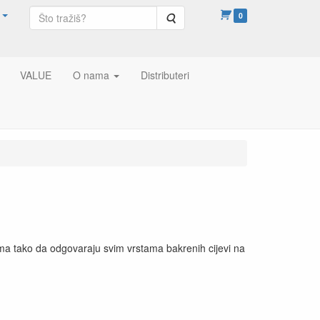
Pretraga
0
VALUE
O nama
Distributeri
nama tako da odgovaraju svim vrstama bakrenih cijevi na