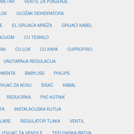
METAR
VENTIL ZA PUNJENJE
LOK
ULOŽAK DEHIDRATORA
E
EL.GRIJAČA MREŽA
GRIJAČI KABEL
LACIJOM
CU TESNILO
JNI
CU LOK
CU KAPA
CUPROFRIO
UNUTARNJA REGULACIJA
OWENTA
BABYLISS
PHILIPS
UVIJAČ ZA KOSU
ŠIŠAČ
KABAL
REDUCIRKA
PVC KUTNIK
TA
INSTALACIJSKA KUTIJA
ILARE
REGULATOR TLAKA
VENTIL
IZVIJAČ ZA VENTILE
TEFLONSKA BRTVA