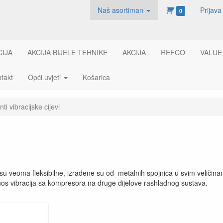
Naš asortiman
Prijava
0
CIJA
AKCIJA BIJELE TEHNIKE
AKCIJA
REFCO
VALUE
takt
Opći uvjeti
Košarica
nti vibracijske cijevi
je su veoma fleksibilne, izrađene su od metalnih spojnica u svim veliči
ijenos vibracija sa kompresora na druge dijelove rashladnog sustava.