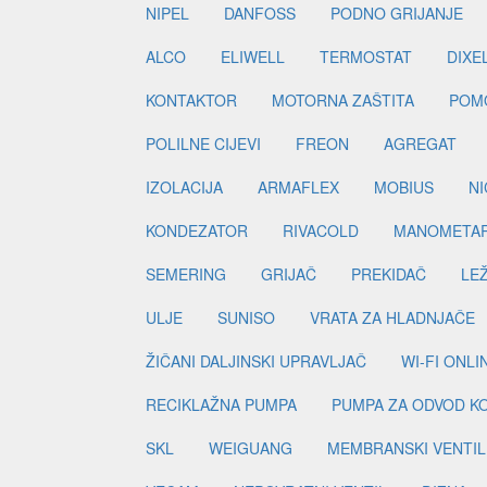
NIPEL
DANFOSS
PODNO GRIJANJE
ALCO
ELIWELL
TERMOSTAT
DIXE
KONTAKTOR
MOTORNA ZAŠTITA
POM
POLILNE CIJEVI
FREON
AGREGAT
IZOLACIJA
ARMAFLEX
MOBIUS
N
KONDEZATOR
RIVACOLD
MANOMETA
SEMERING
GRIJAČ
PREKIDAČ
LE
ULJE
SUNISO
VRATA ZA HLADNJAČE
ŽIČANI DALJINSKI UPRAVLJAČ
WI-FI ONL
RECIKLAŽNA PUMPA
PUMPA ZA ODVOD K
SKL
WEIGUANG
MEMBRANSKI VENTIL