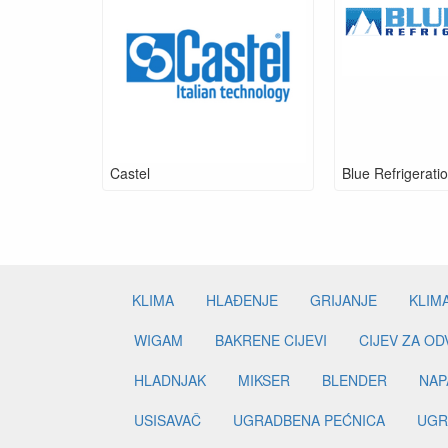
Castel
Blue Refrigerati
KLIMA
HLAĐENJE
GRIJANJE
KLIM
WIGAM
BAKRENE CIJEVI
CIJEV ZA O
HLADNJAK
MIKSER
BLENDER
NAP
USISAVAČ
UGRADBENA PEĆNICA
UGR