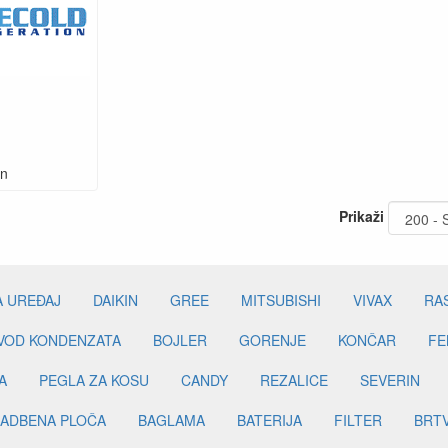
on
Prikaži
A UREĐAJ
DAIKIN
GREE
MITSUBISHI
VIVAX
RA
DVOD KONDENZATA
BOJLER
GORENJE
KONČAR
FE
A
PEGLA ZA KOSU
CANDY
REZALICE
SEVERIN
ADBENA PLOČA
BAGLAMA
BATERIJA
FILTER
BRT