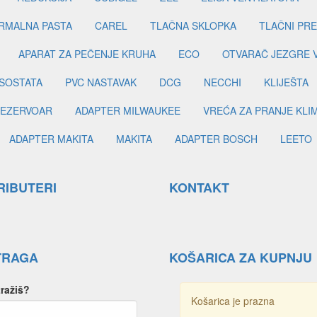
RMALNA PASTA
CAREL
TLAČNA SKLOPKA
TLAČNI PR
APARAT ZA PEČENJE KRUHA
ECO
OTVARAČ JEZGRE 
SOSTATA
PVC NASTAVAK
DCG
NECCHI
KLIJEŠTA
EZERVOAR
ADAPTER MILWAUKEE
VREĆA ZA PRANJE KLI
ADAPTER MAKITA
MAKITA
ADAPTER BOSCH
LEETO
RIBUTERI
KONTAKT
TRAGA
KOŠARICA ZA KUPNJU
tražiš?
Košarica je prazna