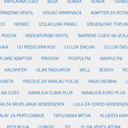
KAPILARNA CIJEV
BOJA
GOMAX
SONDA
TERMO
PANZISKI VENTIL
GRIJAČ ISPARIVAČA
ADAPTER ZA ROTA
CO
ISOMEC
IZOLACIJSKI PANELI
IZMJENJIVAČ TOPLIN
I POGON
RADIJATORSKI VENTIL
BAKRENE CIJEVI SA IZO
OJKA
CU REDUCIRNI KOS
CU LOK ENOJNI
CU LOK DVO
FLARE ADAPTER
PRODIGY
PODPULTNI
NADPULTNI
KALORIFER
ULJNI RADIJATOR
WELL
BOSCH
R
RUSETA
VREĆICE ZA VARILAC FOLIJE
VAGA OSOBNA
LNA CIJEV
KANALICA CLIMA PLUS
KANALICA EURO PLUS
VA ZA SKUPLJANJE KONDENZATA
LULA ZA ODVOD KONDENZA
ALAT ZA PERTLOVANJE
TEFLONSKA BRTVA
KLIJEŠTA KAP
REDUKCIJA
CUBIGEL
ZEL
ELISA VENTILATORA