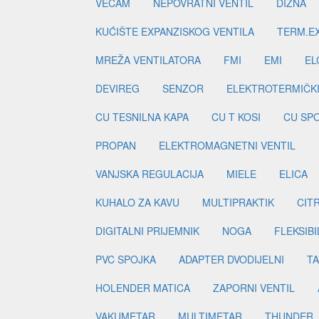
VECAM
NEPOVRATNI VENTIL
DIZNA
KUĆIŠTE EXPANZISKOG VENTILA
TERM.EX
MREŽA VENTILATORA
FMI
EMI
EL
DEVIREG
SENZOR
ELEKTROTERMIČK
CU TESNILNA KAPA
CU T KOSI
CU SP
PROPAN
ELEKTROMAGNETNI VENTIL
VANJSKA REGULACIJA
MIELE
ELICA
KUHALO ZA KAVU
MULTIPRAKTIK
CIT
DIGITALNI PRIJEMNIK
NOGA
FLEKSIBI
PVC SPOJKA
ADAPTER DVODIJELNI
TA
HOLENDER MATICA
ZAPORNI VENTIL
VAKUMETAR
MULTIMETAR
THUNDER