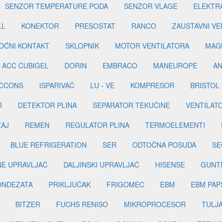
SENZOR TEMPERATURE PODA
SENZOR VLAGE
ELEKTR
LL
KONEKTOR
PRESOSTAT
RANCO
ZAUSTAVNI VE
OĆNI KONTAKT
SKLOPNIK
MOTOR VENTILATORA
MAGN
ACC CUBIGEL
DORIN
EMBRACO
MANEUROPE
AN
ICCONS
ISPARIVAČ
LU - VE
KOMPRESOR
BRISTOL
R
DETEKTOR PLINA
SEPARATOR TEKUĆINE
VENTILAT
ŽAJ
REMEN
REGULATOR PLINA
TERMOELEMENTI
BLUE REFRIGERATION
SER
ODTOČNA POSUDA
SE
INE UPRAVLJAČ
DALJINSKI UPRAVLJAČ
HISENSE
GUNT
ONDEZATA
PRIKLJUČAK
FRIGOMEC
EBM
EBM PAP
BITZER
FUCHS RENISO
MIKROPROCESOR
TULJ