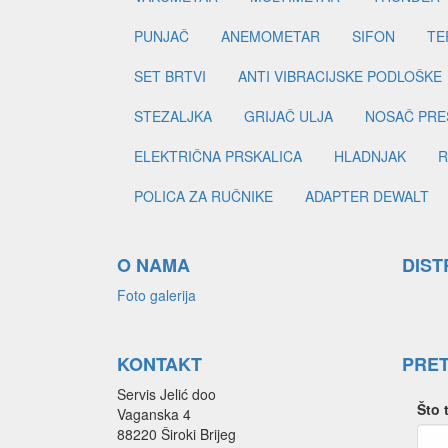
PUNJAČ
ANEMOMETAR
SIFON
TE
SET BRTVI
ANTI VIBRACIJSKE PODLOŠKE
STEZALJKA
GRIJAČ ULJA
NOSAČ PRE
ELEKTRIČNA PRSKALICA
HLADNJAK
R
POLICA ZA RUČNIKE
ADAPTER DEWALT
O NAMA
DIST
Foto galerija
KONTAKT
PRE
Servis Jelić doo
Što 
Vaganska 4
88220 Široki Brijeg