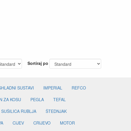
Sortiraj po
SHLADNI SUSTAVI
IMPERIAL
REFCO
N ZA KOSU
PEGLA
TEFAL
SUŠILICA RUBLJA
ŠTEDNJAK
VA
CIJEV
CRIJEVO
MOTOR