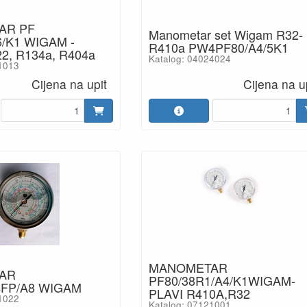
AR PF
Manometar set Wigam R32-
6/K1 WIGAM -
R410a PW4PF80/A4/5K1
2, R134a, R404a
Katalog: 04024024
1013
Cijena na upit
Cijena na u
MANOMETAR
AR
PF80/38R1/A4/K1WIGAM-
4FP/A8 WIGAM
PLAVI R410A,R32
1022
Katalog: 07121001