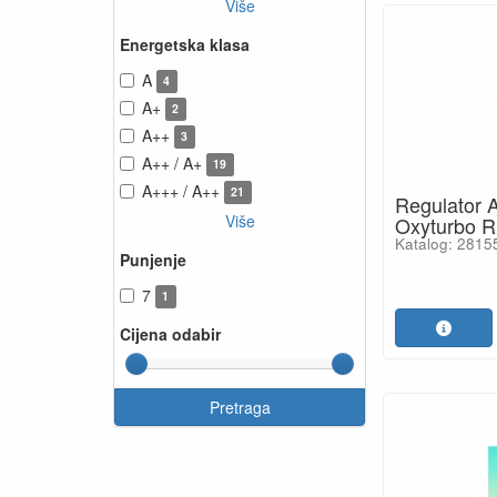
Više
Energetska klasa
A
4
A+
2
A++
3
A++ / A+
19
A+++ / A++
21
Regulator 
Više
Oxyturbo 
Katalog: 2815
Punjenje
7
1
Cijena odabir
Pretraga