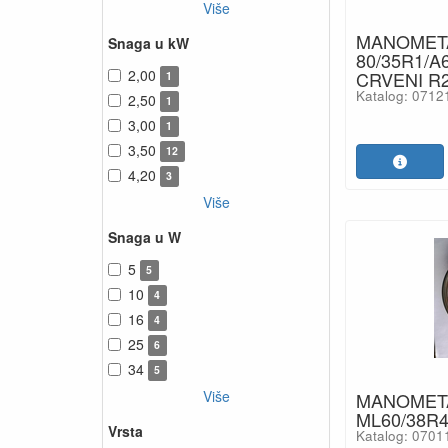
Više
MANOMET
Snaga u kW
80/35R1/A
2,00
CRVENI R2
1
Katalog: 0712
2,50
1
3,00
1
3,50
12
4,20
3
Više
Snaga u W
5
5
10
4
16
4
25
6
34
5
Više
MANOMET
ML60/38R
Vrsta
Katalog: 0701