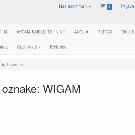
Naš asortiman
Prijava
0
CIJA
AKCIJA BIJELE TEHNIKE
AKCIJA
REFCO
VALUE
takt
Opći uvjeti
Košarica
etalji oznake
ji oznake: WIGAM