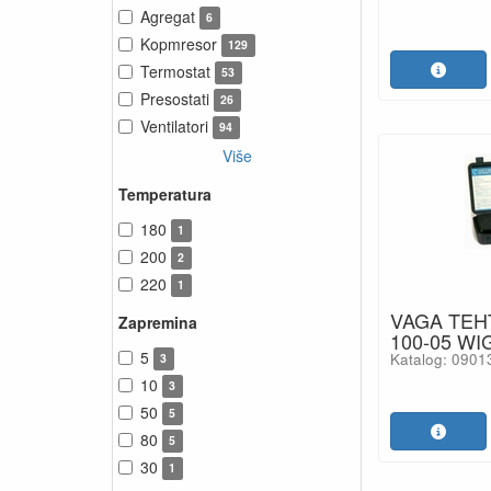
Agregat
6
Kopmresor
129
Termostat
53
Presostati
26
Ventilatori
94
Više
Temperatura
180
1
200
2
220
1
VAGA TEH
Zapremina
100-05 WI
5
Katalog: 0901
3
10
3
50
5
80
5
30
1