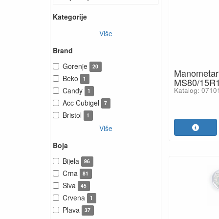
Kategorije
Više
Brand
Gorenje
20
Manometar
Beko
1
MS80/15R1
Candy
Katalog: 0710
1
Acc Cubigel
7
Bristol
1
Više
Boja
Bijela
96
Crna
81
Siva
45
Crvena
1
Plava
37