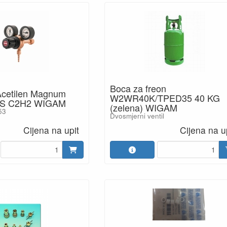
Boca za freon
Acetilen Magnum
W2WR40K/TPED35 40 KG
RS C2H2 WIGAM
(zelena) WIGAM
53
Dvosmjerni ventil
Cijena na upit
Cijena na u