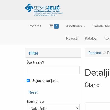
Početna
Asortiman
DAIKIN AK
0
Novosti
Katalozi
Kon
Filter
Pocetna
D
Što tražiš?
Detal
Uključite varijante
Članci
Reset
Sortiraj po