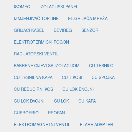
ISOMEC
IZOLACIJSKI PANELI
IZMJENJIVAČ TOPLINE
EL.GRIJAČA MREŽA
GRIJAČI KABEL
DEVIREG
SENZOR
ELEKTROTERMIČKI POGON
RADIJATORSKI VENTIL
BAKRENE CIJEVI SA IZOLACIJOM
CU TESNILO
CU TESNILNA KAPA
CU T KOSI
CU SPOJKA
CU REDUCIRNI KOS
CU LOK ENOJNI
CU LOK DVOJNI
CU LOK
CU KAPA
CUPROFRIO
PROPAN
ELEKTROMAGNETNI VENTIL
FLARE ADAPTER