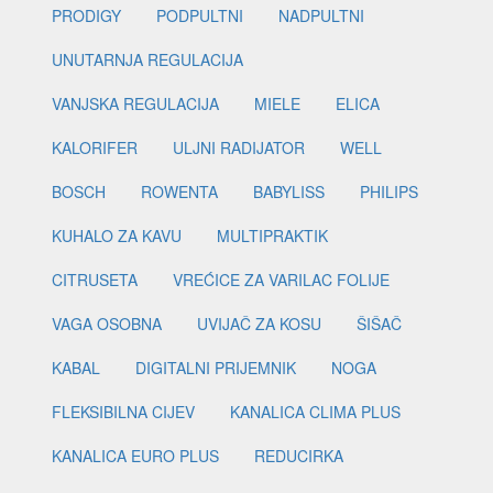
PRODIGY
PODPULTNI
NADPULTNI
UNUTARNJA REGULACIJA
VANJSKA REGULACIJA
MIELE
ELICA
KALORIFER
ULJNI RADIJATOR
WELL
BOSCH
ROWENTA
BABYLISS
PHILIPS
KUHALO ZA KAVU
MULTIPRAKTIK
CITRUSETA
VREĆICE ZA VARILAC FOLIJE
VAGA OSOBNA
UVIJAČ ZA KOSU
ŠIŠAČ
KABAL
DIGITALNI PRIJEMNIK
NOGA
FLEKSIBILNA CIJEV
KANALICA CLIMA PLUS
KANALICA EURO PLUS
REDUCIRKA