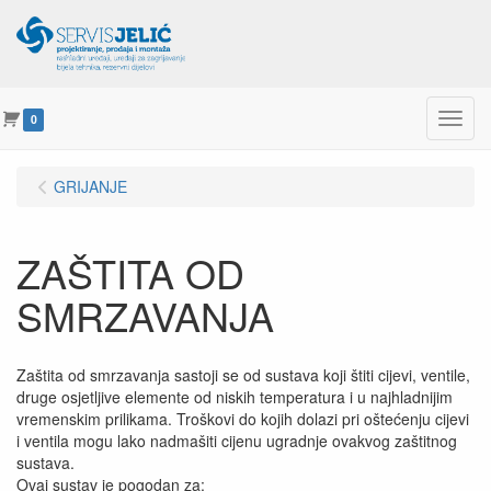
Menu
0
GRIJANJE
ZAŠTITA OD
SMRZAVANJA
Zaštita od smrzavanja sastoji se od sustava koji štiti cijevi, ventile,
druge osjetljive elemente od niskih temperatura i u najhladnijim
vremenskim prilikama. Troškovi do kojih dolazi pri oštećenju cijevi
i ventila mogu lako nadmašiti cijenu ugradnje ovakvog zaštitnog
sustava.
Ovaj sustav je pogodan za: