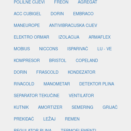
POLILNE CIJEVI
FREON
AGREGAT
ACC CUBIGEL
DORIN
EMBRACO
MANEUROPE
ANTIVIBRACIJSKA CIJEV
ELEKTRO ORMAR
IZOLACIJA
ARMAFLEX
MOBIUS
NICCONS
ISPARIVAČ
LU - VE
KOMPRESOR
BRISTOL
COPELAND
DORIN
FRASCOLD
KONDEZATOR
RIVACOLD
MANOMETAR
DETEKTOR PLINA
SEPARATOR TEKUĆINE
VENTILATOR
KUTNIK
AMORTIZER
SEMERING
GRIJAČ
PREKIDAČ
LEŽAJ
REMEN
REGULATOR PLINA
TERMOELEMENTI