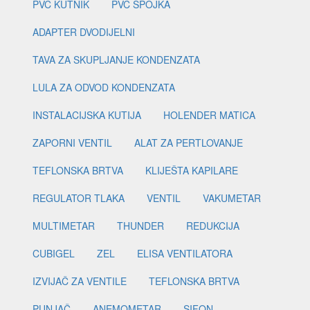
PVC KUTNIK
PVC SPOJKA
ADAPTER DVODIJELNI
TAVA ZA SKUPLJANJE KONDENZATA
LULA ZA ODVOD KONDENZATA
INSTALACIJSKA KUTIJA
HOLENDER MATICA
ZAPORNI VENTIL
ALAT ZA PERTLOVANJE
TEFLONSKA BRTVA
KLIJEŠTA KAPILARE
REGULATOR TLAKA
VENTIL
VAKUMETAR
MULTIMETAR
THUNDER
REDUKCIJA
CUBIGEL
ZEL
ELISA VENTILATORA
IZVIJAČ ZA VENTILE
TEFLONSKA BRTVA
PUNJAČ
ANEMOMETAR
SIFON