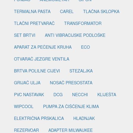
TERMALNA PASTA
CAREL
TLAČNA SKLOPKA
TLAČNI PRETVARAČ
TRANSFORMATOR
SET BRTVI
ANTI VIBRACIJSKE PODLOŠKE
APARAT ZA PEČENJE KRUHA
ECO
OTVARAČ JEZGRE VENTILA
BRTVA POLILNE CIJEVI
STEZALJKA
GRIJAČ ULJA
NOSAČ PRESOSTATA
PVC NASTAVAK
DCG
NECCHI
KLIJEŠTA
WIPCOOL
PUMPA ZA ČIŠĆENJE KLIMA
ELEKTRIČNA PRSKALICA
HLADNJAK
REZERVOAR
ADAPTER MILWAUKEE