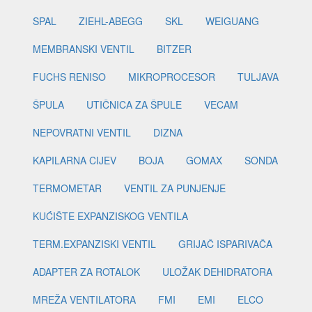
SPAL
ZIEHL-ABEGG
SKL
WEIGUANG
MEMBRANSKI VENTIL
BITZER
FUCHS RENISO
MIKROPROCESOR
TULJAVA
ŠPULA
UTIČNICA ZA ŠPULE
VECAM
NEPOVRATNI VENTIL
DIZNA
KAPILARNA CIJEV
BOJA
GOMAX
SONDA
TERMOMETAR
VENTIL ZA PUNJENJE
KUĆIŠTE EXPANZISKOG VENTILA
TERM.EXPANZISKI VENTIL
GRIJAČ ISPARIVAČA
ADAPTER ZA ROTALOK
ULOŽAK DEHIDRATORA
MREŽA VENTILATORA
FMI
EMI
ELCO