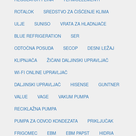
ROTALOK
SREDSTVO ZA ČIŠĆENJE KLIMA
ULJE
SUNISO
VRATA ZA HLADNJAČE
BLUE REFRIGERATION
SER
ODTOČNA POSUDA
SECOP
DESNI LEŽAJ
KLIPNJAČA
ŽIČANI DALJINSKI UPRAVLJAČ
WI-FI ONLINE UPRAVLJAČ
DALJINSKI UPRAVLJAČ
HISENSE
GUNTNER
VALUE
VAGE
VAKUM PUMPA
RECIKLAŽNA PUMPA
PUMPA ZA ODVOD KONDEZATA
PRIKLJUČAK
FRIGOMEC
EBM
EBM PAPST
HIDRIA