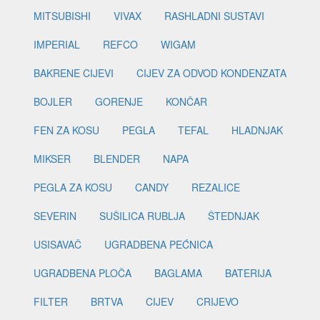
MITSUBISHI
VIVAX
RASHLADNI SUSTAVI
IMPERIAL
REFCO
WIGAM
BAKRENE CIJEVI
CIJEV ZA ODVOD KONDENZATA
BOJLER
GORENJE
KONČAR
FEN ZA KOSU
PEGLA
TEFAL
HLADNJAK
MIKSER
BLENDER
NAPA
PEGLA ZA KOSU
CANDY
REZALICE
SEVERIN
SUŠILICA RUBLJA
ŠTEDNJAK
USISAVAČ
UGRADBENA PEĆNICA
UGRADBENA PLOČA
BAGLAMA
BATERIJA
FILTER
BRTVA
CIJEV
CRIJEVO