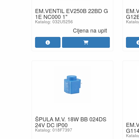
EM.VENTIL EV250B 22BD G
EM.V
1E NC000 1"
G12
Katalog: 032U5256
Katal
Cijena na upit
ŠPULA M.V. 18W BB 024DS
EM.V
24V DC IP00
G11
Katalog: 018F7397
Katal