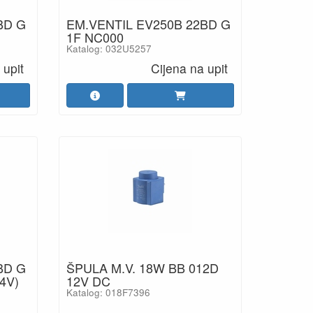
BD G
EM.VENTIL EV250B 22BD G
1F NC000
Katalog: 032U5257
 upit
Cijena na upit
BD G
ŠPULA M.V. 18W BB 012D
4V)
12V DC
Katalog: 018F7396