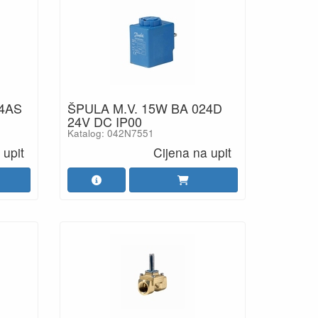
24AS
ŠPULA M.V. 15W BA 024D
24V DC IP00
Katalog: 042N7551
 upit
Cijena na upit