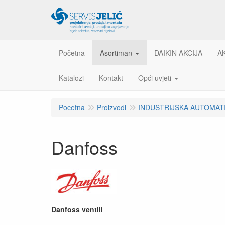
Početna
Asortiman
DAIKIN AKCIJA
A
Katalozi
Kontakt
Opći uvjeti
Pocetna
Proizvodi
INDUSTRIJSKA AUTOMAT
Danfoss
Danfoss ventili