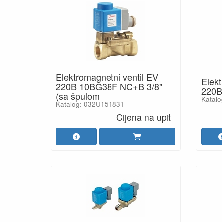
Elektromagnetni ventil EV
Elekt
220B 10BG38F NC+B 3/8"
220B
(sa špulom
Katal
Katalog: 032U151831
Cijena na upit