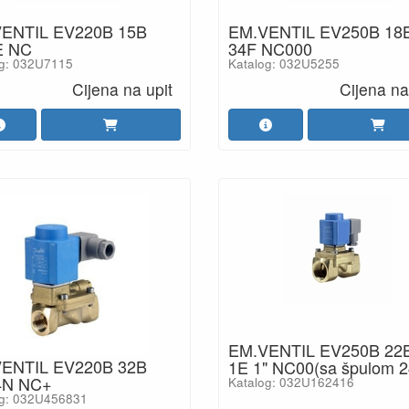
ENTIL EV220B 15B
EM.VENTIL EV250B 18
E NC
34F NC000
og: 032U7115
Katalog: 032U5255
Cijena na upit
Cijena na
EM.VENTIL EV250B 22
ENTIL EV220B 32B
1E 1" NC00(sa špulom 2
4N NC+
Katalog: 032U162416
og: 032U456831