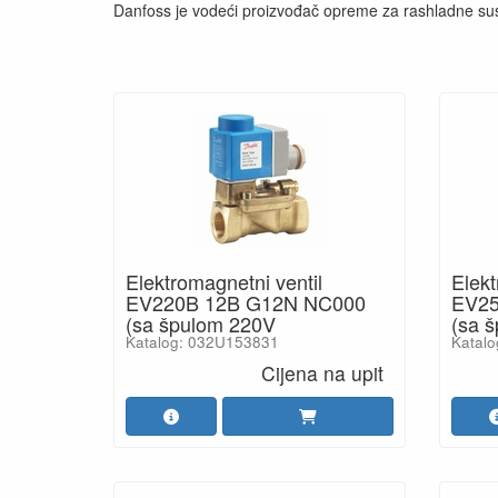
Danfoss je vodeći proizvođač opreme za rashladne susta
Elektromagnetni ventil
Elekt
EV220B 12B G12N NC000
EV25
(sa špulom 220V
(sa 
Katalog: 032U153831
Katal
Cijena na upit