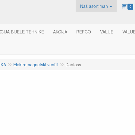
Naš asortiman
0
KCIJA BIJELE TEHNIKE
AKCIJA
REFCO
VALUE
VALU
IKA
Elektromagnetski ventili
Danfoss