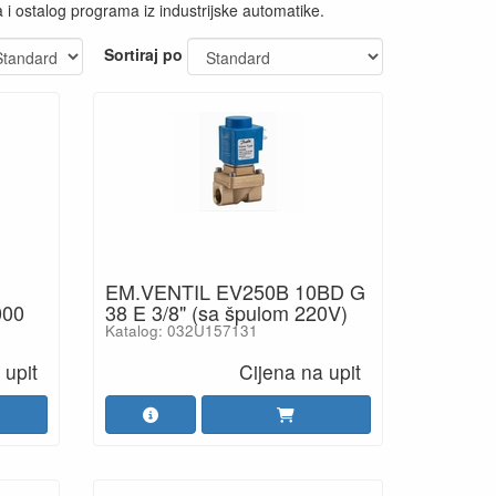
 i ostalog programa iz industrijske automatike.
Sortiraj po
EM.VENTIL EV250B 10BD G
000
38 E 3/8" (sa špulom 220V)
Katalog: 032U157131
 upit
Cijena na upit