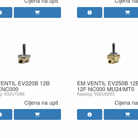
Cijena na upit
Cijena na
ENTIL EV220B 12B
EM.VENTIL EV250B 12
ENC000
12F NC000 MU24/MT0
og: 032U1256
Katalog: 032U5253
Cijena na upit
Cijena na