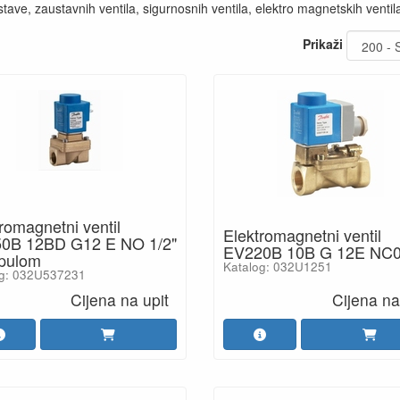
ve, zaustavnih ventila, sigurnosnih ventila, elektro magnetskih ventila
Prikaži
romagnetni ventil
Elektromagnetni ventil
0B 12BD G12 E NO 1/2"
EV220B 10B G 12E NC
špulom
Katalog: 032U1251
og: 032U537231
Cijena na upit
Cijena na