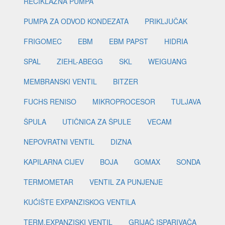
RECIKLAŽNA PUMPA
PUMPA ZA ODVOD KONDEZATA
PRIKLJUČAK
FRIGOMEC
EBM
EBM PAPST
HIDRIA
SPAL
ZIEHL-ABEGG
SKL
WEIGUANG
MEMBRANSKI VENTIL
BITZER
FUCHS RENISO
MIKROPROCESOR
TULJAVA
ŠPULA
UTIČNICA ZA ŠPULE
VECAM
NEPOVRATNI VENTIL
DIZNA
KAPILARNA CIJEV
BOJA
GOMAX
SONDA
TERMOMETAR
VENTIL ZA PUNJENJE
KUĆIŠTE EXPANZISKOG VENTILA
TERM.EXPANZISKI VENTIL
GRIJAČ ISPARIVAČA