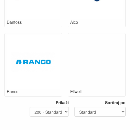
Danfoss
Alco
Ranco
Eliwell
Prikaži
Sortiraj po