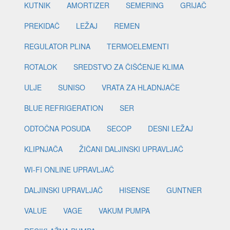
KUTNIK
AMORTIZER
SEMERING
GRIJAČ
PREKIDAČ
LEŽAJ
REMEN
REGULATOR PLINA
TERMOELEMENTI
ROTALOK
SREDSTVO ZA ČIŠĆENJE KLIMA
ULJE
SUNISO
VRATA ZA HLADNJAČE
BLUE REFRIGERATION
SER
ODTOČNA POSUDA
SECOP
DESNI LEŽAJ
KLIPNJAČA
ŽIČANI DALJINSKI UPRAVLJAČ
WI-FI ONLINE UPRAVLJAČ
DALJINSKI UPRAVLJAČ
HISENSE
GUNTNER
VALUE
VAGE
VAKUM PUMPA