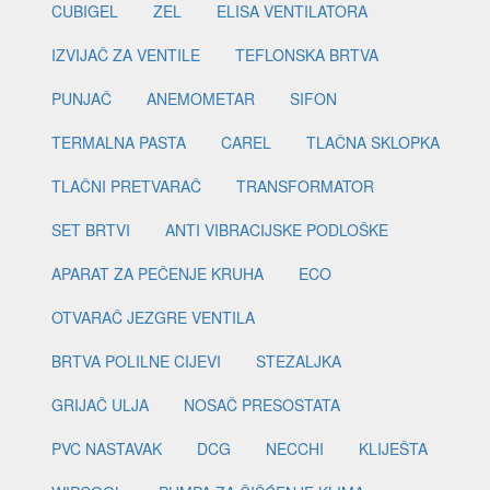
CUBIGEL
ZEL
ELISA VENTILATORA
IZVIJAČ ZA VENTILE
TEFLONSKA BRTVA
PUNJAČ
ANEMOMETAR
SIFON
TERMALNA PASTA
CAREL
TLAČNA SKLOPKA
TLAČNI PRETVARAČ
TRANSFORMATOR
SET BRTVI
ANTI VIBRACIJSKE PODLOŠKE
APARAT ZA PEČENJE KRUHA
ECO
OTVARAČ JEZGRE VENTILA
BRTVA POLILNE CIJEVI
STEZALJKA
GRIJAČ ULJA
NOSAČ PRESOSTATA
PVC NASTAVAK
DCG
NECCHI
KLIJEŠTA