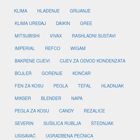
KLIMA
HLAĐENJE
GRIJANJE
KLIMA UREĐAJ
DAIKIN
GREE
MITSUBISHI
VIVAX
RASHLADNI SUSTAVI
IMPERIAL
REFCO
WIGAM
BAKRENE CIJEVI
CIJEV ZA ODVOD KONDENZATA
BOJLER
GORENJE
KONČAR
FEN ZA KOSU
PEGLA
TEFAL
HLADNJAK
MIKSER
BLENDER
NAPA
PEGLA ZA KOSU
CANDY
REZALICE
SEVERIN
SUŠILICA RUBLJA
ŠTEDNJAK
USISAVAČ
UGRADBENA PEĆNICA