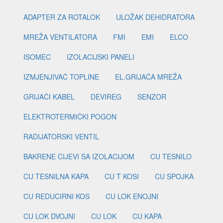
ADAPTER ZA ROTALOK
ULOŽAK DEHIDRATORA
MREŽA VENTILATORA
FMI
EMI
ELCO
ISOMEC
IZOLACIJSKI PANELI
IZMJENJIVAČ TOPLINE
EL.GRIJAČA MREŽA
GRIJAČI KABEL
DEVIREG
SENZOR
ELEKTROTERMIČKI POGON
RADIJATORSKI VENTIL
BAKRENE CIJEVI SA IZOLACIJOM
CU TESNILO
CU TESNILNA KAPA
CU T KOSI
CU SPOJKA
CU REDUCIRNI KOS
CU LOK ENOJNI
CU LOK DVOJNI
CU LOK
CU KAPA