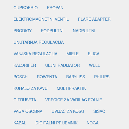
CUPROFRIO
PROPAN
ELEKTROMAGNETNI VENTIL
FLARE ADAPTER
PRODIGY
PODPULTNI
NADPULTNI
UNUTARNJA REGULACIJA
VANJSKA REGULACIJA
MIELE
ELICA
KALORIFER
ULJNI RADIJATOR
WELL
BOSCH
ROWENTA
BABYLISS
PHILIPS
KUHALO ZA KAVU
MULTIPRAKTIK
CITRUSETA
VREĆICE ZA VARILAC FOLIJE
VAGA OSOBNA
UVIJAČ ZA KOSU
ŠIŠAČ
KABAL
DIGITALNI PRIJEMNIK
NOGA