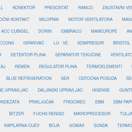
LL
KONEKTOR
PRESOSTAT
RANCO
ZAUSTAVNI VE
OĆNI KONTAKT
SKLOPNIK
MOTOR VENTILATORA
MAGN
ACC CUBIGEL
DORIN
EMBRACO
MANEUROPE
AN
ICCONS
ISPARIVAČ
LU - VE
KOMPRESOR
BRISTOL
R
DETEKTOR PLINA
SEPARATOR TEKUĆINE
VENTILAT
ŽAJ
REMEN
REGULATOR PLINA
TERMOELEMENTI
BLUE REFRIGERATION
SER
ODTOČNA POSUDA
SE
INE UPRAVLJAČ
DALJINSKI UPRAVLJAČ
HISENSE
GUNT
ONDEZATA
PRIKLJUČAK
FRIGOMEC
EBM
EBM PAP
BITZER
FUCHS RENISO
MIKROPROCESOR
TULJ
KAPILARNA CIJEV
BOJA
GOMAX
SONDA
TERMO