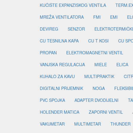
KUĆIŠTE EXPANZISKOG VENTILA
TERM.EX
MREŽA VENTILATORA
FMI
EMI
EL
DEVIREG
SENZOR
ELEKTROTERMIČK
CU TESNILNA KAPA
CU T KOSI
CU SP
PROPAN
ELEKTROMAGNETNI VENTIL
VANJSKA REGULACIJA
MIELE
ELICA
KUHALO ZA KAVU
MULTIPRAKTIK
CIT
DIGITALNI PRIJEMNIK
NOGA
FLEKSIBI
PVC SPOJKA
ADAPTER DVODIJELNI
TA
HOLENDER MATICA
ZAPORNI VENTIL
VAKUMETAR
MULTIMETAR
THUNDER