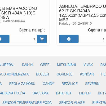
AGREGAT EMBRACO 
gat EMBRACO UNJ
6217 GK R404A
 GK R 404A (-10)C
12,55ccm;MBP12,55 cc
748W
MBP
og: 643RV5604AA
Katalog: 5012AS5015
Cijena na upit
Cijena na
A UREĐAJ
DAIKIN
GREE
MITSUBISHI
VIVAX
RA
DVOD KONDENZATA
BOJLER
GORENJE
KONČAR
FE
A
PEGLA ZA KOSU
CANDY
REZALICE
SEVERIN
ADBENA PLOČA
BAGLAMA
BATERIJA
FILTER
BRT
SENZOR TEMPERATURE PODA
SENZOR VLAGE
ELEKTR