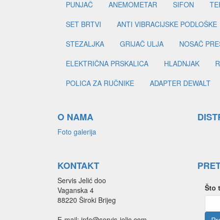
PUNJAČ
ANEMOMETAR
SIFON
TE
SET BRTVI
ANTI VIBRACIJSKE PODLOŠKE
STEZALJKA
GRIJAČ ULJA
NOSAČ PRE
ELEKTRIČNA PRSKALICA
HLADNJAK
R
POLICA ZA RUČNIKE
ADAPTER DEWALT
O NAMA
DIST
Foto galerija
KONTAKT
PRE
Servis Jelić doo
Što 
Vaganska 4
88220 Široki Brijeg
E-mail: info@servis-jelic.com