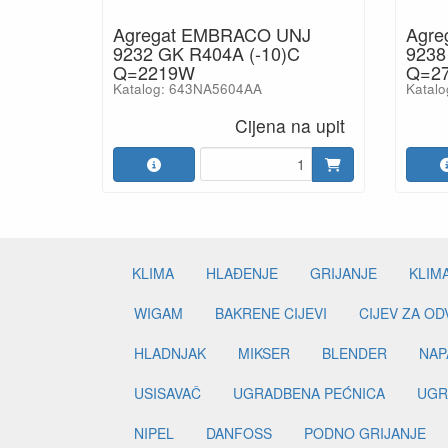
Agregat EMBRACO UNJ
Agre
9232 GK R404A (-10)C
9238
Q=2219W
Q=2
Katalog: 643NA5604AA
Katal
Cijena na upit
KLIMA
HLAĐENJE
GRIJANJE
KLIM
WIGAM
BAKRENE CIJEVI
CIJEV ZA O
HLADNJAK
MIKSER
BLENDER
NAP
USISAVAČ
UGRADBENA PEĆNICA
UGR
NIPEL
DANFOSS
PODNO GRIJANJE