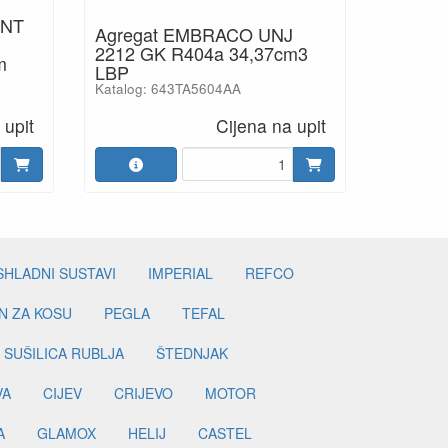
UNT
Agregat EMBRACO UNJ
2212 GK R404a 34,37cm3
m
LBP
Katalog: 643TA5604AA
 upit
Cijena na upit
SHLADNI SUSTAVI
IMPERIAL
REFCO
N ZA KOSU
PEGLA
TEFAL
SUŠILICA RUBLJA
ŠTEDNJAK
VA
CIJEV
CRIJEVO
MOTOR
A
GLAMOX
HELIJ
CASTEL