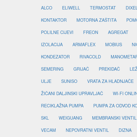
ALCO
ELIWELL
TERMOSTAT
DIXE
KONTAKTOR
MOTORNA ZAŠTITA
POM
POLILNE CIJEVI
FREON
AGREGAT
IZOLACIJA
ARMAFLEX
MOBIUS
N
KONDEZATOR
RIVACOLD
MANOMETA
SEMERING
GRIJAČ
PREKIDAČ
LE
ULJE
SUNISO
VRATA ZA HLADNJAČE
ŽIČANI DALJINSKI UPRAVLJAČ
WI-FI ONL
RECIKLAŽNA PUMPA
PUMPA ZA ODVOD K
SKL
WEIGUANG
MEMBRANSKI VENTIL
VECAM
NEPOVRATNI VENTIL
DIZNA