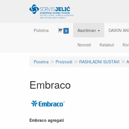
Početna
Asortiman
DAIKIN AK
0
Novosti
Katalozi
Kon
Pocetna
Proizvodi
RASHLADNI SUSTAVI
A
Embraco
Embraco agregati