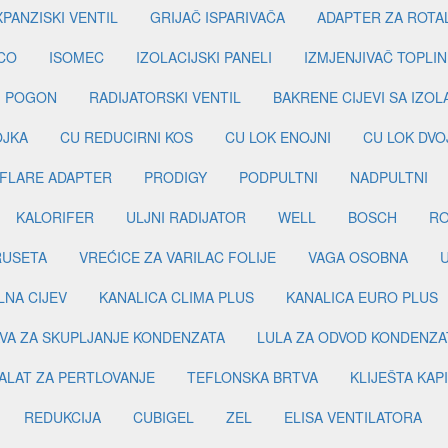
PANZISKI VENTIL
GRIJAČ ISPARIVAČA
ADAPTER ZA ROTA
CO
ISOMEC
IZOLACIJSKI PANELI
IZMJENJIVAČ TOPLIN
I POGON
RADIJATORSKI VENTIL
BAKRENE CIJEVI SA IZO
OJKA
CU REDUCIRNI KOS
CU LOK ENOJNI
CU LOK DVO
FLARE ADAPTER
PRODIGY
PODPULTNI
NADPULTNI
KALORIFER
ULJNI RADIJATOR
WELL
BOSCH
R
RUSETA
VREĆICE ZA VARILAC FOLIJE
VAGA OSOBNA
LNA CIJEV
KANALICA CLIMA PLUS
KANALICA EURO PLUS
VA ZA SKUPLJANJE KONDENZATA
LULA ZA ODVOD KONDENZA
ALAT ZA PERTLOVANJE
TEFLONSKA BRTVA
KLIJEŠTA KAP
REDUKCIJA
CUBIGEL
ZEL
ELISA VENTILATORA