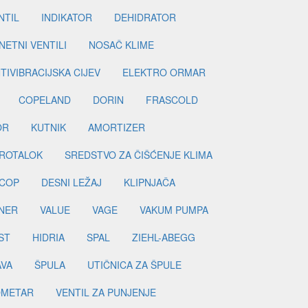
NTIL
INDIKATOR
DEHIDRATOR
ETNI VENTILI
NOSAČ KLIME
TIVIBRACIJSKA CIJEV
ELEKTRO ORMAR
COPELAND
DORIN
FRASCOLD
OR
KUTNIK
AMORTIZER
ROTALOK
SREDSTVO ZA ČIŠĆENJE KLIMA
COP
DESNI LEŽAJ
KLIPNJAČA
NER
VALUE
VAGE
VAKUM PUMPA
ST
HIDRIA
SPAL
ZIEHL-ABEGG
AVA
ŠPULA
UTIČNICA ZA ŠPULE
METAR
VENTIL ZA PUNJENJE