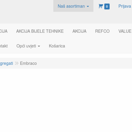
Naš asortiman
Prijava
0
CIJA
AKCIJA BIJELE TEHNIKE
AKCIJA
REFCO
VALUE
takt
Opći uvjeti
Košarica
gregati
Embraco