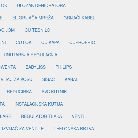
LOK
ULOŽAK DEHIDRATORA
E
EL.GRIJAČA MREŽA
GRIJAČI KABEL
LACIJOM
CU TESNILO
JNI
CU LOK
CU KAPA
CUPROFRIO
UNUTARNJA REGULACIJA
OWENTA
BABYLISS
PHILIPS
UVIJAČ ZA KOSU
ŠIŠAČ
KABAL
REDUCIRKA
PVC KUTNIK
TA
INSTALACIJSKA KUTIJA
ILARE
REGULATOR TLAKA
VENTIL
IZVIJAČ ZA VENTILE
TEFLONSKA BRTVA