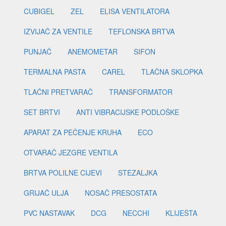
CUBIGEL
ZEL
ELISA VENTILATORA
IZVIJAČ ZA VENTILE
TEFLONSKA BRTVA
PUNJAČ
ANEMOMETAR
SIFON
TERMALNA PASTA
CAREL
TLAČNA SKLOPKA
TLAČNI PRETVARAČ
TRANSFORMATOR
SET BRTVI
ANTI VIBRACIJSKE PODLOŠKE
APARAT ZA PEČENJE KRUHA
ECO
OTVARAČ JEZGRE VENTILA
BRTVA POLILNE CIJEVI
STEZALJKA
GRIJAČ ULJA
NOSAČ PRESOSTATA
PVC NASTAVAK
DCG
NECCHI
KLIJEŠTA