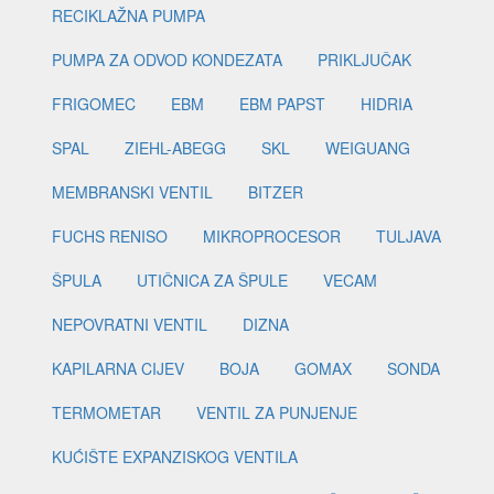
RECIKLAŽNA PUMPA
PUMPA ZA ODVOD KONDEZATA
PRIKLJUČAK
FRIGOMEC
EBM
EBM PAPST
HIDRIA
SPAL
ZIEHL-ABEGG
SKL
WEIGUANG
MEMBRANSKI VENTIL
BITZER
FUCHS RENISO
MIKROPROCESOR
TULJAVA
ŠPULA
UTIČNICA ZA ŠPULE
VECAM
NEPOVRATNI VENTIL
DIZNA
KAPILARNA CIJEV
BOJA
GOMAX
SONDA
TERMOMETAR
VENTIL ZA PUNJENJE
KUĆIŠTE EXPANZISKOG VENTILA