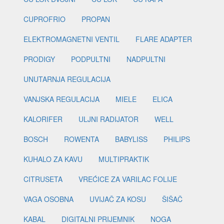
CUPROFRIO
PROPAN
ELEKTROMAGNETNI VENTIL
FLARE ADAPTER
PRODIGY
PODPULTNI
NADPULTNI
UNUTARNJA REGULACIJA
VANJSKA REGULACIJA
MIELE
ELICA
KALORIFER
ULJNI RADIJATOR
WELL
BOSCH
ROWENTA
BABYLISS
PHILIPS
KUHALO ZA KAVU
MULTIPRAKTIK
CITRUSETA
VREĆICE ZA VARILAC FOLIJE
VAGA OSOBNA
UVIJAČ ZA KOSU
ŠIŠAČ
KABAL
DIGITALNI PRIJEMNIK
NOGA