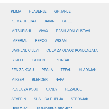
KLIMA
HLAĐENJE
GRIJANJE
KLIMA UREĐAJ
DAIKIN
GREE
MITSUBISHI
VIVAX
RASHLADNI SUSTAVI
IMPERIAL
REFCO
WIGAM
BAKRENE CIJEVI
CIJEV ZA ODVOD KONDENZATA
BOJLER
GORENJE
KONČAR
FEN ZA KOSU
PEGLA
TEFAL
HLADNJAK
MIKSER
BLENDER
NAPA
PEGLA ZA KOSU
CANDY
REZALICE
SEVERIN
SUŠILICA RUBLJA
ŠTEDNJAK
USISAVAČ
UGRADBENA PEĆNICA