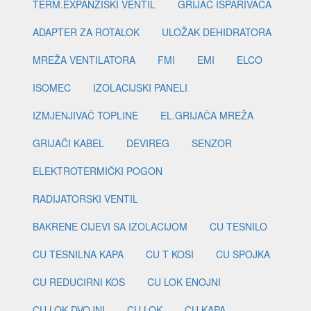
TERM.EXPANZISKI VENTIL
GRIJAČ ISPARIVAČA
ADAPTER ZA ROTALOK
ULOŽAK DEHIDRATORA
MREŽA VENTILATORA
FMI
EMI
ELCO
ISOMEC
IZOLACIJSKI PANELI
IZMJENJIVAČ TOPLINE
EL.GRIJAČA MREŽA
GRIJAČI KABEL
DEVIREG
SENZOR
ELEKTROTERMIČKI POGON
RADIJATORSKI VENTIL
BAKRENE CIJEVI SA IZOLACIJOM
CU TESNILO
CU TESNILNA KAPA
CU T KOSI
CU SPOJKA
CU REDUCIRNI KOS
CU LOK ENOJNI
CU LOK DVOJNI
CU LOK
CU KAPA