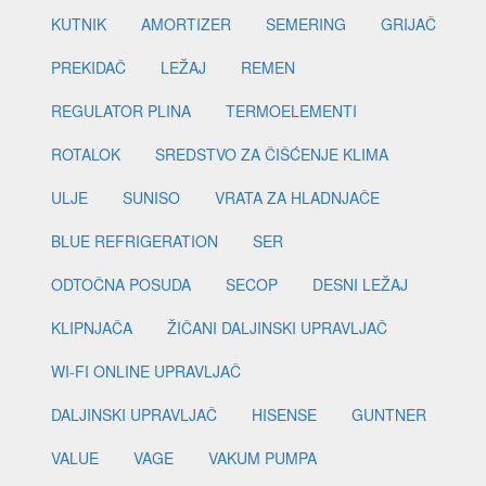
KUTNIK
AMORTIZER
SEMERING
GRIJAČ
PREKIDAČ
LEŽAJ
REMEN
REGULATOR PLINA
TERMOELEMENTI
ROTALOK
SREDSTVO ZA ČIŠĆENJE KLIMA
ULJE
SUNISO
VRATA ZA HLADNJAČE
BLUE REFRIGERATION
SER
ODTOČNA POSUDA
SECOP
DESNI LEŽAJ
KLIPNJAČA
ŽIČANI DALJINSKI UPRAVLJAČ
WI-FI ONLINE UPRAVLJAČ
DALJINSKI UPRAVLJAČ
HISENSE
GUNTNER
VALUE
VAGE
VAKUM PUMPA