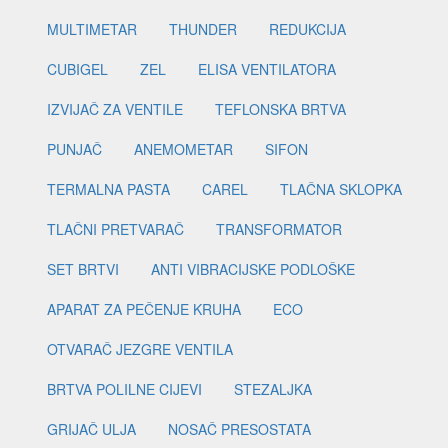
MULTIMETAR
THUNDER
REDUKCIJA
CUBIGEL
ZEL
ELISA VENTILATORA
IZVIJAČ ZA VENTILE
TEFLONSKA BRTVA
PUNJAČ
ANEMOMETAR
SIFON
TERMALNA PASTA
CAREL
TLAČNA SKLOPKA
TLAČNI PRETVARAČ
TRANSFORMATOR
SET BRTVI
ANTI VIBRACIJSKE PODLOŠKE
APARAT ZA PEČENJE KRUHA
ECO
OTVARAČ JEZGRE VENTILA
BRTVA POLILNE CIJEVI
STEZALJKA
GRIJAČ ULJA
NOSAČ PRESOSTATA