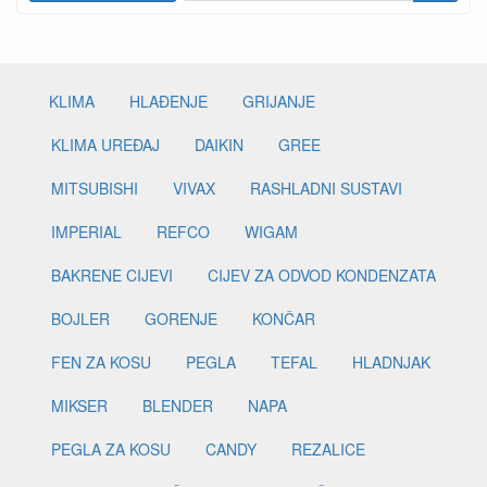
KLIMA
HLAĐENJE
GRIJANJE
KLIMA UREĐAJ
DAIKIN
GREE
MITSUBISHI
VIVAX
RASHLADNI SUSTAVI
IMPERIAL
REFCO
WIGAM
BAKRENE CIJEVI
CIJEV ZA ODVOD KONDENZATA
BOJLER
GORENJE
KONČAR
FEN ZA KOSU
PEGLA
TEFAL
HLADNJAK
MIKSER
BLENDER
NAPA
PEGLA ZA KOSU
CANDY
REZALICE