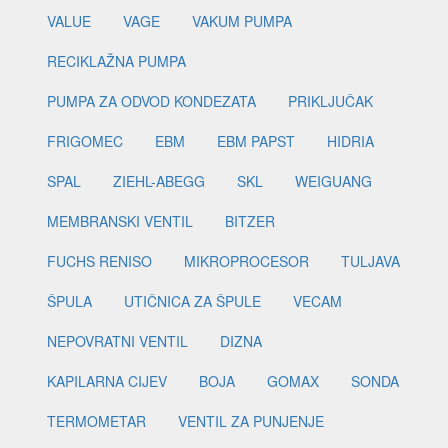
VALUE
VAGE
VAKUM PUMPA
RECIKLAŽNA PUMPA
PUMPA ZA ODVOD KONDEZATA
PRIKLJUČAK
FRIGOMEC
EBM
EBM PAPST
HIDRIA
SPAL
ZIEHL-ABEGG
SKL
WEIGUANG
MEMBRANSKI VENTIL
BITZER
FUCHS RENISO
MIKROPROCESOR
TULJAVA
ŠPULA
UTIČNICA ZA ŠPULE
VECAM
NEPOVRATNI VENTIL
DIZNA
KAPILARNA CIJEV
BOJA
GOMAX
SONDA
TERMOMETAR
VENTIL ZA PUNJENJE