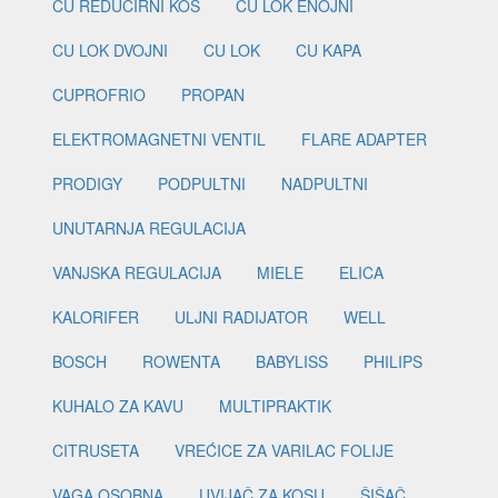
CU REDUCIRNI KOS
CU LOK ENOJNI
CU LOK DVOJNI
CU LOK
CU KAPA
CUPROFRIO
PROPAN
ELEKTROMAGNETNI VENTIL
FLARE ADAPTER
PRODIGY
PODPULTNI
NADPULTNI
UNUTARNJA REGULACIJA
VANJSKA REGULACIJA
MIELE
ELICA
KALORIFER
ULJNI RADIJATOR
WELL
BOSCH
ROWENTA
BABYLISS
PHILIPS
KUHALO ZA KAVU
MULTIPRAKTIK
CITRUSETA
VREĆICE ZA VARILAC FOLIJE
VAGA OSOBNA
UVIJAČ ZA KOSU
ŠIŠAČ