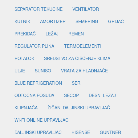
SEPARATOR TEKUĆINE
VENTILATOR
KUTNIK
AMORTIZER
SEMERING
GRIJAČ
PREKIDAČ
LEŽAJ
REMEN
REGULATOR PLINA
TERMOELEMENTI
ROTALOK
SREDSTVO ZA ČIŠĆENJE KLIMA
ULJE
SUNISO
VRATA ZA HLADNJAČE
BLUE REFRIGERATION
SER
ODTOČNA POSUDA
SECOP
DESNI LEŽAJ
KLIPNJAČA
ŽIČANI DALJINSKI UPRAVLJAČ
WI-FI ONLINE UPRAVLJAČ
DALJINSKI UPRAVLJAČ
HISENSE
GUNTNER