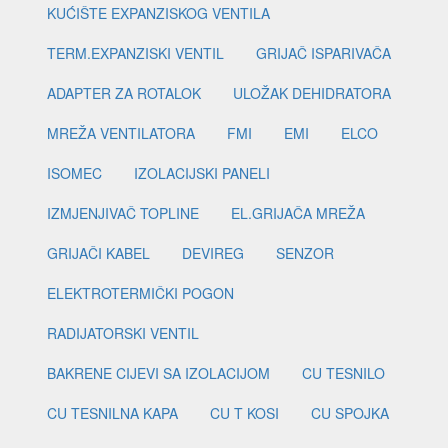
KUĆIŠTE EXPANZISKOG VENTILA
TERM.EXPANZISKI VENTIL
GRIJAČ ISPARIVAČA
ADAPTER ZA ROTALOK
ULOŽAK DEHIDRATORA
MREŽA VENTILATORA
FMI
EMI
ELCO
ISOMEC
IZOLACIJSKI PANELI
IZMJENJIVAČ TOPLINE
EL.GRIJAČA MREŽA
GRIJAČI KABEL
DEVIREG
SENZOR
ELEKTROTERMIČKI POGON
RADIJATORSKI VENTIL
BAKRENE CIJEVI SA IZOLACIJOM
CU TESNILO
CU TESNILNA KAPA
CU T KOSI
CU SPOJKA