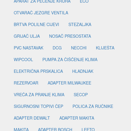
APARAT ZA PEČENJE KRUHA
ECO
OTVARAČ JEZGRE VENTILA
BRTVA POLILNE CIJEVI
STEZALJKA
GRIJAČ ULJA
NOSAČ PRESOSTATA
PVC NASTAVAK
DCG
NECCHI
KLIJEŠTA
WIPCOOL
PUMPA ZA ČIŠĆENJE KLIMA
ELEKTRIČNA PRSKALICA
HLADNJAK
REZERVOAR
ADAPTER MILWAUKEE
VREĆA ZA PRANJE KLIMA
SECOP
SIGURNOSNI TOPIVI ČEP
POLICA ZA RUČNIKE
ADAPTER DEWALT
ADAPTER MAKITA
MAKITA
ADAPTER BOSCH
LEETO