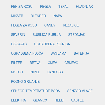
FEN ZA KOSU
PEGLA
TEFAL
HLADNJAK
MIKSER
BLENDER
NAPA
PEGLA ZA KOSU
CANDY
REZALICE
SEVERIN
SUŠILICA RUBLJA
ŠTEDNJAK
USISAVAČ
UGRADBENA PEĆNICA
UGRADBENA PLOČA
BAGLAMA
BATERIJA
FILTER
BRTVA
CIJEV
CRIJEVO
MOTOR
NIPEL
DANFOSS
PODNO GRIJANJE
SENZOR TEMPERATURE PODA
SENZOR VLAGE
ELEKTRA
GLAMOX
HELIJ
CASTEL