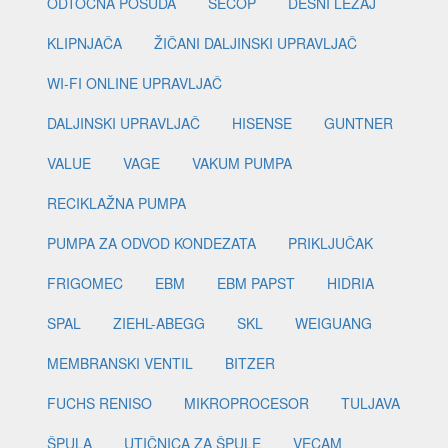
ODTOČNA POSUDA
SECOP
DESNI LEŽAJ
KLIPNJAČA
ŽIČANI DALJINSKI UPRAVLJAČ
WI-FI ONLINE UPRAVLJAČ
DALJINSKI UPRAVLJAČ
HISENSE
GUNTNER
VALUE
VAGE
VAKUM PUMPA
RECIKLAŽNA PUMPA
PUMPA ZA ODVOD KONDEZATA
PRIKLJUČAK
FRIGOMEC
EBM
EBM PAPST
HIDRIA
SPAL
ZIEHL-ABEGG
SKL
WEIGUANG
MEMBRANSKI VENTIL
BITZER
FUCHS RENISO
MIKROPROCESOR
TULJAVA
ŠPULA
UTIČNICA ZA ŠPULE
VECAM