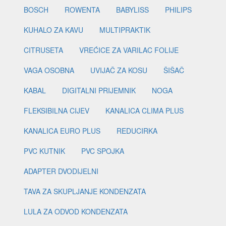
BOSCH
ROWENTA
BABYLISS
PHILIPS
KUHALO ZA KAVU
MULTIPRAKTIK
CITRUSETA
VREĆICE ZA VARILAC FOLIJE
VAGA OSOBNA
UVIJAČ ZA KOSU
ŠIŠAČ
KABAL
DIGITALNI PRIJEMNIK
NOGA
FLEKSIBILNA CIJEV
KANALICA CLIMA PLUS
KANALICA EURO PLUS
REDUCIRKA
PVC KUTNIK
PVC SPOJKA
ADAPTER DVODIJELNI
TAVA ZA SKUPLJANJE KONDENZATA
LULA ZA ODVOD KONDENZATA