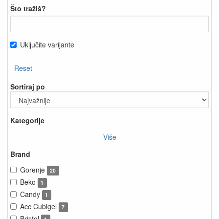
Što tražiš?
Uključite varijante
Reset
Sortiraj po
Kategorije
Više
Brand
Gorenje
20
Beko
1
Candy
1
Acc Cubigel
7
Bristol