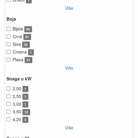
1
Više
Boja
Bijela
96
Crna
81
Siva
45
Crvena
1
Plava
37
Više
Snaga u kW
2,00
1
2,50
1
3,00
1
3,50
12
4,20
3
Više