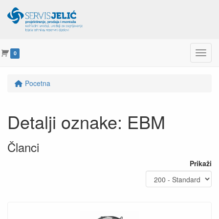
Menu
0
Pocetna
Detalji oznake: EBM
Članci
Prikaži