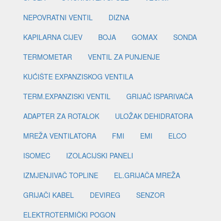
NEPOVRATNI VENTIL
DIZNA
KAPILARNA CIJEV
BOJA
GOMAX
SONDA
TERMOMETAR
VENTIL ZA PUNJENJE
KUĆIŠTE EXPANZISKOG VENTILA
TERM.EXPANZISKI VENTIL
GRIJAČ ISPARIVAČA
ADAPTER ZA ROTALOK
ULOŽAK DEHIDRATORA
MREŽA VENTILATORA
FMI
EMI
ELCO
ISOMEC
IZOLACIJSKI PANELI
IZMJENJIVAČ TOPLINE
EL.GRIJAČA MREŽA
GRIJAČI KABEL
DEVIREG
SENZOR
ELEKTROTERMIČKI POGON