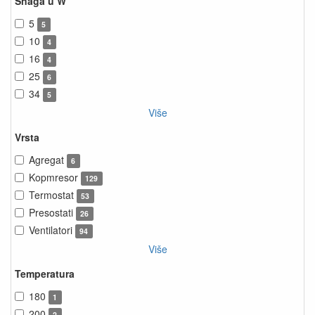
Snaga u W
5
5
10
4
16
4
25
6
34
5
Više
Vrsta
Agregat
6
Kopmresor
129
Termostat
53
Presostati
26
Ventilatori
94
Više
Temperatura
180
1
200
2