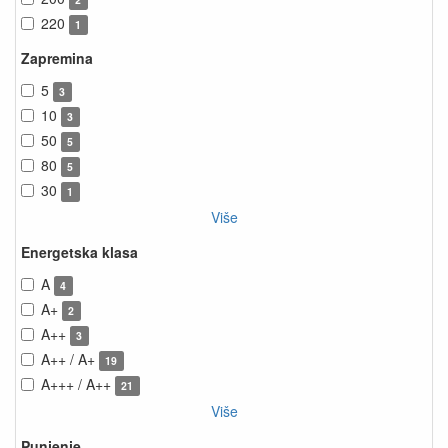
220
1
Zapremina
5
3
10
3
50
5
80
5
30
1
Više
Energetska klasa
A
4
A+
2
A++
3
A++ / A+
19
A+++ / A++
21
Više
Punjenje