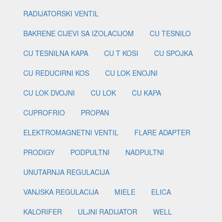
RADIJATORSKI VENTIL
BAKRENE CIJEVI SA IZOLACIJOM
CU TESNILO
CU TESNILNA KAPA
CU T KOSI
CU SPOJKA
CU REDUCIRNI KOS
CU LOK ENOJNI
CU LOK DVOJNI
CU LOK
CU KAPA
CUPROFRIO
PROPAN
ELEKTROMAGNETNI VENTIL
FLARE ADAPTER
PRODIGY
PODPULTNI
NADPULTNI
UNUTARNJA REGULACIJA
VANJSKA REGULACIJA
MIELE
ELICA
KALORIFER
ULJNI RADIJATOR
WELL