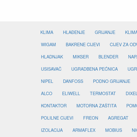
KLIMA
HLAĐENJE
GRIJANJE
KLIM
WIGAM
BAKRENE CIJEVI
CIJEV ZA O
HLADNJAK
MIKSER
BLENDER
NAP
USISAVAČ
UGRADBENA PEĆNICA
UGR
NIPEL
DANFOSS
PODNO GRIJANJE
ALCO
ELIWELL
TERMOSTAT
DIXE
KONTAKTOR
MOTORNA ZAŠTITA
POM
POLILNE CIJEVI
FREON
AGREGAT
IZOLACIJA
ARMAFLEX
MOBIUS
N