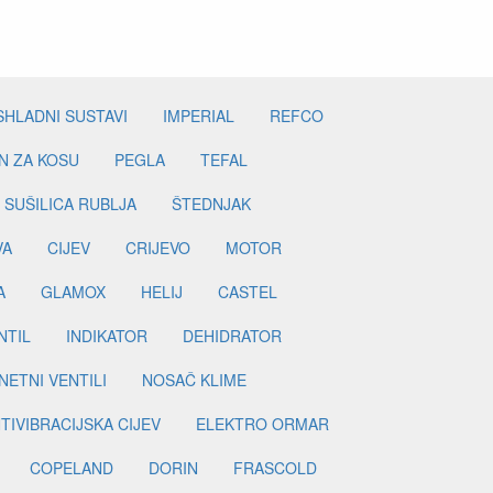
SHLADNI SUSTAVI
IMPERIAL
REFCO
N ZA KOSU
PEGLA
TEFAL
SUŠILICA RUBLJA
ŠTEDNJAK
VA
CIJEV
CRIJEVO
MOTOR
A
GLAMOX
HELIJ
CASTEL
NTIL
INDIKATOR
DEHIDRATOR
ETNI VENTILI
NOSAČ KLIME
TIVIBRACIJSKA CIJEV
ELEKTRO ORMAR
COPELAND
DORIN
FRASCOLD