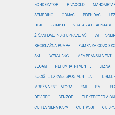
KONDEZATOR
RIVACOLD
MANOMETA
SEMERING
GRIJAČ
PREKIDAČ
LE
ULJE
SUNISO
VRATA ZA HLADNJAČE
ŽIČANI DALJINSKI UPRAVLJAČ
WI-FI ONL
RECIKLAŽNA PUMPA
PUMPA ZA ODVOD K
SKL
WEIGUANG
MEMBRANSKI VENTIL
VECAM
NEPOVRATNI VENTIL
DIZNA
KUĆIŠTE EXPANZISKOG VENTILA
TERM.EX
MREŽA VENTILATORA
FMI
EMI
EL
DEVIREG
SENZOR
ELEKTROTERMIČK
CU TESNILNA KAPA
CU T KOSI
CU SP