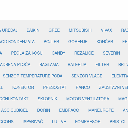
A UREĐAJ
DAIKIN
GREE
MITSUBISHI
VIVAX
RA
DVOD KONDENZATA
BOJLER
GORENJE
KONČAR
FE
A
PEGLA ZA KOSU
CANDY
REZALICE
SEVERIN
ADBENA PLOČA
BAGLAMA
BATERIJA
FILTER
BRT
SENZOR TEMPERATURE PODA
SENZOR VLAGE
ELEKTR
LL
KONEKTOR
PRESOSTAT
RANCO
ZAUSTAVNI VE
OĆNI KONTAKT
SKLOPNIK
MOTOR VENTILATORA
MAGN
ACC CUBIGEL
DORIN
EMBRACO
MANEUROPE
AN
ICCONS
ISPARIVAČ
LU - VE
KOMPRESOR
BRISTOL