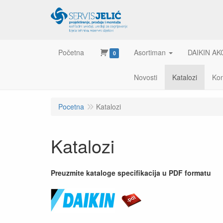
Početna
Asortiman
DAIKIN AK
0
Novosti
Katalozi
Kon
Pocetna
Katalozi
Katalozi
Preuzmite kataloge specifikacija u PDF formatu