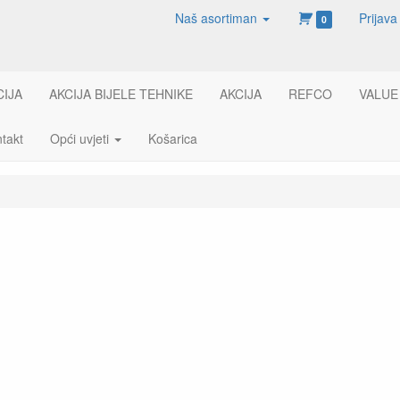
Naš asortiman
Prijava
0
CIJA
AKCIJA BIJELE TEHNIKE
AKCIJA
REFCO
VALUE
takt
Opći uvjeti
Košarica