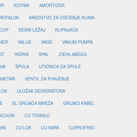
OR
KUTNIK
AMORTIZER
ROTALOK
SREDSTVO ZA ČIŠĆENJE KLIMA
COP
DESNI LEŽAJ
KLIPNJAČA
NER
VALUE
VAGE
VAKUM PUMPA
ST
HIDRIA
SPAL
ZIEHL-ABEGG
AVA
ŠPULA
UTIČNICA ZA ŠPULE
METAR
VENTIL ZA PUNJENJE
LOK
ULOŽAK DEHIDRATORA
E
EL.GRIJAČA MREŽA
GRIJAČI KABEL
LACIJOM
CU TESNILO
JNI
CU LOK
CU KAPA
CUPROFRIO