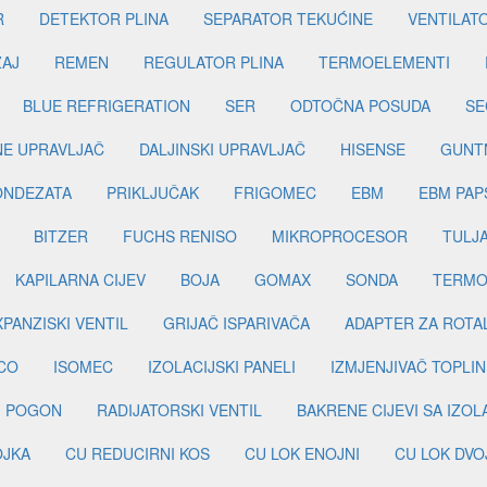
R
DETEKTOR PLINA
SEPARATOR TEKUĆINE
VENTILAT
ŽAJ
REMEN
REGULATOR PLINA
TERMOELEMENTI
BLUE REFRIGERATION
SER
ODTOČNA POSUDA
SE
INE UPRAVLJAČ
DALJINSKI UPRAVLJAČ
HISENSE
GUNT
ONDEZATA
PRIKLJUČAK
FRIGOMEC
EBM
EBM PAP
BITZER
FUCHS RENISO
MIKROPROCESOR
TULJ
KAPILARNA CIJEV
BOJA
GOMAX
SONDA
TERMO
PANZISKI VENTIL
GRIJAČ ISPARIVAČA
ADAPTER ZA ROTA
CO
ISOMEC
IZOLACIJSKI PANELI
IZMJENJIVAČ TOPLIN
I POGON
RADIJATORSKI VENTIL
BAKRENE CIJEVI SA IZO
OJKA
CU REDUCIRNI KOS
CU LOK ENOJNI
CU LOK DVO