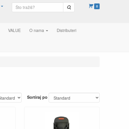
Pretraga
0
VALUE
O nama
Distributeri
Sortiraj po