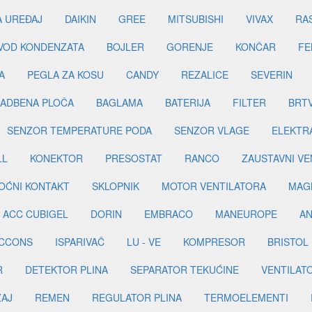
A UREĐAJ
DAIKIN
GREE
MITSUBISHI
VIVAX
RA
DVOD KONDENZATA
BOJLER
GORENJE
KONČAR
FE
A
PEGLA ZA KOSU
CANDY
REZALICE
SEVERIN
ADBENA PLOČA
BAGLAMA
BATERIJA
FILTER
BRT
SENZOR TEMPERATURE PODA
SENZOR VLAGE
ELEKTR
LL
KONEKTOR
PRESOSTAT
RANCO
ZAUSTAVNI VE
OĆNI KONTAKT
SKLOPNIK
MOTOR VENTILATORA
MAGN
ACC CUBIGEL
DORIN
EMBRACO
MANEUROPE
AN
ICCONS
ISPARIVAČ
LU - VE
KOMPRESOR
BRISTOL
R
DETEKTOR PLINA
SEPARATOR TEKUĆINE
VENTILAT
ŽAJ
REMEN
REGULATOR PLINA
TERMOELEMENTI