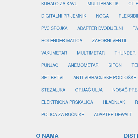
KUHALO ZA KAVU
MULTIPRAKTIK
CIT
DIGITALNI PRIJEMNIK
NOGA
FLEKSIBI
PVC SPOJKA
ADAPTER DVODIJELNI
TA
HOLENDER MATICA
ZAPORNI VENTIL
VAKUMETAR
MULTIMETAR
THUNDER
PUNJAČ
ANEMOMETAR
SIFON
TE
SET BRTVI
ANTI VIBRACIJSKE PODLOŠKE
STEZALJKA
GRIJAČ ULJA
NOSAČ PRE
ELEKTRIČNA PRSKALICA
HLADNJAK
R
POLICA ZA RUČNIKE
ADAPTER DEWALT
O NAMA
DIST