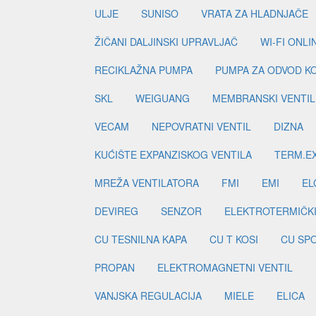
ULJE
SUNISO
VRATA ZA HLADNJAČE
ŽIČANI DALJINSKI UPRAVLJAČ
WI-FI ONL
RECIKLAŽNA PUMPA
PUMPA ZA ODVOD K
SKL
WEIGUANG
MEMBRANSKI VENTIL
VECAM
NEPOVRATNI VENTIL
DIZNA
KUĆIŠTE EXPANZISKOG VENTILA
TERM.EX
MREŽA VENTILATORA
FMI
EMI
EL
DEVIREG
SENZOR
ELEKTROTERMIČK
CU TESNILNA KAPA
CU T KOSI
CU SP
PROPAN
ELEKTROMAGNETNI VENTIL
VANJSKA REGULACIJA
MIELE
ELICA