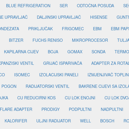
BLUE REFRIGERATION
SER
ODTOČNA POSUDA
SE
INE UPRAVLJAČ
DALJINSKI UPRAVLJAČ
HISENSE
GUNT
ONDEZATA
PRIKLJUČAK
FRIGOMEC
EBM
EBM PAP
BITZER
FUCHS RENISO
MIKROPROCESOR
TULJ
KAPILARNA CIJEV
BOJA
GOMAX
SONDA
TERMO
PANZISKI VENTIL
GRIJAČ ISPARIVAČA
ADAPTER ZA ROTA
CO
ISOMEC
IZOLACIJSKI PANELI
IZMJENJIVAČ TOPLIN
I POGON
RADIJATORSKI VENTIL
BAKRENE CIJEVI SA IZO
OJKA
CU REDUCIRNI KOS
CU LOK ENOJNI
CU LOK DVO
FLARE ADAPTER
PRODIGY
PODPULTNI
NADPULTNI
KALORIFER
ULJNI RADIJATOR
WELL
BOSCH
R