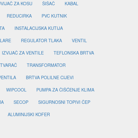
UVIJAČ ZA KOSU
ŠIŠAČ
KABAL
REDUCIRKA
PVC KUTNIK
TA
INSTALACIJSKA KUTIJA
ILARE
REGULATOR TLAKA
VENTIL
IZVIJAČ ZA VENTILE
TEFLONSKA BRTVA
ETVARAČ
TRANSFORMATOR
VENTILA
BRTVA POLILNE CIJEVI
WIPCOOL
PUMPA ZA ČIŠĆENJE KLIMA
MA
SECOP
SIGURNOSNI TOPIVI ČEP
ALUMINIJSKI KOFER