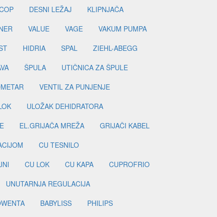
COP
DESNI LEŽAJ
KLIPNJAČA
NER
VALUE
VAGE
VAKUM PUMPA
ST
HIDRIA
SPAL
ZIEHL-ABEGG
AVA
ŠPULA
UTIČNICA ZA ŠPULE
METAR
VENTIL ZA PUNJENJE
LOK
ULOŽAK DEHIDRATORA
E
EL.GRIJAČA MREŽA
GRIJAČI KABEL
LACIJOM
CU TESNILO
JNI
CU LOK
CU KAPA
CUPROFRIO
UNUTARNJA REGULACIJA
OWENTA
BABYLISS
PHILIPS