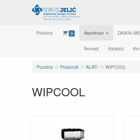
Početna
Asortiman
DAIKIN AK
0
Novosti
Katalozi
Kon
Pocetna
Proizvodi
ALATI
WIPCOOL
WIPCOOL