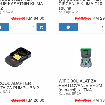
NJE KASETNIH KLIMA
ČIŠĆENJE KLIMA C10
-2
strujna
g: CSC-2
Katalog: C10
KM 64.00
KM 29
KM 80.00
KM 370.00
WIPCOOL ALAT ZA
COOL ADAPTER
PERTLOVANJE EF-2M
TA ZA PUMPU BA-2
(mm+col) KUTIJA
g: BA-2
Katalog: EF-2M
KM 20.00
KM 13
KM 25.00
KM 170.00