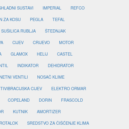
SHLADNI SUSTAVI
IMPERIAL
REFCO
N ZA KOSU
PEGLA
TEFAL
SUŠILICA RUBLJA
ŠTEDNJAK
VA
CIJEV
CRIJEVO
MOTOR
A
GLAMOX
HELIJ
CASTEL
NTIL
INDIKATOR
DEHIDRATOR
ETNI VENTILI
NOSAČ KLIME
TIVIBRACIJSKA CIJEV
ELEKTRO ORMAR
COPELAND
DORIN
FRASCOLD
OR
KUTNIK
AMORTIZER
ROTALOK
SREDSTVO ZA ČIŠĆENJE KLIMA