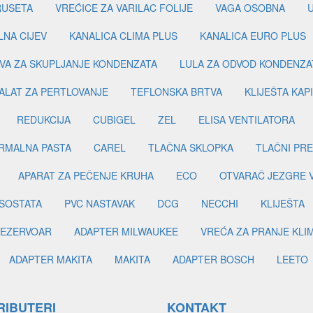
RUSETA
VREĆICE ZA VARILAC FOLIJE
VAGA OSOBNA
LNA CIJEV
KANALICA CLIMA PLUS
KANALICA EURO PLUS
VA ZA SKUPLJANJE KONDENZATA
LULA ZA ODVOD KONDENZA
ALAT ZA PERTLOVANJE
TEFLONSKA BRTVA
KLIJEŠTA KAP
REDUKCIJA
CUBIGEL
ZEL
ELISA VENTILATORA
RMALNA PASTA
CAREL
TLAČNA SKLOPKA
TLAČNI PR
APARAT ZA PEČENJE KRUHA
ECO
OTVARAČ JEZGRE 
SOSTATA
PVC NASTAVAK
DCG
NECCHI
KLIJEŠTA
EZERVOAR
ADAPTER MILWAUKEE
VREĆA ZA PRANJE KLI
ADAPTER MAKITA
MAKITA
ADAPTER BOSCH
LEETO
RIBUTERI
KONTAKT