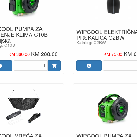
COOL PUMPA ZA
WIPCOOL ELEKTRIČN
ENJE KLIMA C10B
PRSKALICA C2BW
ijska
Katalog: C2BW
g: C10B
KM 288.00
KM 6
KM 360.00
KM 75.00
COOL VREĆA ZA
WIPCOOL PUMPA ZA