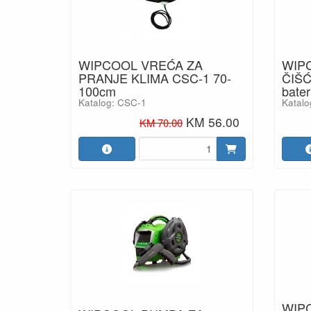
WIPCOOL VREĆA ZA
WIP
PRANJE KLIMA CSC-1 70-
ČIŠĆ
100cm
bater
Katalog: CSC-1
Katalo
KM 56.00
KM 70.00
WIP