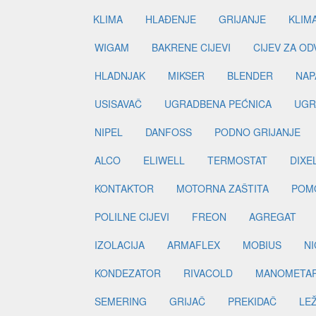
KLIMA
HLAĐENJE
GRIJANJE
KLIM
WIGAM
BAKRENE CIJEVI
CIJEV ZA O
HLADNJAK
MIKSER
BLENDER
NAP
USISAVAČ
UGRADBENA PEĆNICA
UGR
NIPEL
DANFOSS
PODNO GRIJANJE
ALCO
ELIWELL
TERMOSTAT
DIXE
KONTAKTOR
MOTORNA ZAŠTITA
POM
POLILNE CIJEVI
FREON
AGREGAT
IZOLACIJA
ARMAFLEX
MOBIUS
N
KONDEZATOR
RIVACOLD
MANOMETA
SEMERING
GRIJAČ
PREKIDAČ
LE