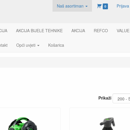
Naš asortiman
Prijava
0
CIJA
AKCIJA BIJELE TEHNIKE
AKCIJA
REFCO
VALUE
takt
Opći uvjeti
Košarica
Prikaži