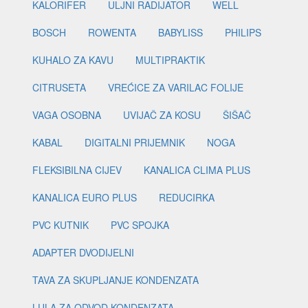
KALORIFER
ULJNI RADIJATOR
WELL
BOSCH
ROWENTA
BABYLISS
PHILIPS
KUHALO ZA KAVU
MULTIPRAKTIK
CITRUSETA
VREĆICE ZA VARILAC FOLIJE
VAGA OSOBNA
UVIJAČ ZA KOSU
ŠIŠAČ
KABAL
DIGITALNI PRIJEMNIK
NOGA
FLEKSIBILNA CIJEV
KANALICA CLIMA PLUS
KANALICA EURO PLUS
REDUCIRKA
PVC KUTNIK
PVC SPOJKA
ADAPTER DVODIJELNI
TAVA ZA SKUPLJANJE KONDENZATA
LULA ZA ODVOD KONDENZATA