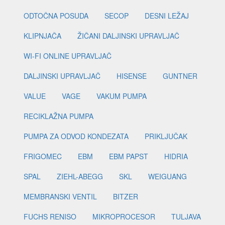
ODTOČNA POSUDA
SECOP
DESNI LEŽAJ
KLIPNJAČA
ŽIČANI DALJINSKI UPRAVLJAČ
WI-FI ONLINE UPRAVLJAČ
DALJINSKI UPRAVLJAČ
HISENSE
GUNTNER
VALUE
VAGE
VAKUM PUMPA
RECIKLAŽNA PUMPA
PUMPA ZA ODVOD KONDEZATA
PRIKLJUČAK
FRIGOMEC
EBM
EBM PAPST
HIDRIA
SPAL
ZIEHL-ABEGG
SKL
WEIGUANG
MEMBRANSKI VENTIL
BITZER
FUCHS RENISO
MIKROPROCESOR
TULJAVA