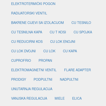
ELEKTROTERMIČKI POGON
RADIJATORSKI VENTIL
BAKRENE CIJEVI SA IZOLACIJOM
CU TESNILO
CU TESNILNA KAPA
CU T KOSI
CU SPOJKA
CU REDUCIRNI KOS
CU LOK ENOJNI
CU LOK DVOJNI
CU LOK
CU KAPA
CUPROFRIO
PROPAN
ELEKTROMAGNETNI VENTIL
FLARE ADAPTER
PRODIGY
PODPULTNI
NADPULTNI
UNUTARNJA REGULACIJA
VANJSKA REGULACIJA
MIELE
ELICA