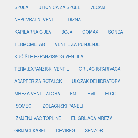
ŠPULA
UTIČNICA ZA ŠPULE
VECAM
NEPOVRATNI VENTIL
DIZNA
KAPILARNA CIJEV
BOJA
GOMAX
SONDA
TERMOMETAR
VENTIL ZA PUNJENJE
KUĆIŠTE EXPANZISKOG VENTILA
TERM.EXPANZISKI VENTIL
GRIJAČ ISPARIVAČA
ADAPTER ZA ROTALOK
ULOŽAK DEHIDRATORA
MREŽA VENTILATORA
FMI
EMI
ELCO
ISOMEC
IZOLACIJSKI PANELI
IZMJENJIVAČ TOPLINE
EL.GRIJAČA MREŽA
GRIJAČI KABEL
DEVIREG
SENZOR