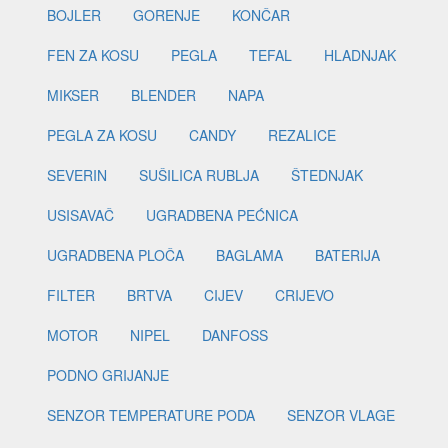
BOJLER
GORENJE
KONČAR
FEN ZA KOSU
PEGLA
TEFAL
HLADNJAK
MIKSER
BLENDER
NAPA
PEGLA ZA KOSU
CANDY
REZALICE
SEVERIN
SUŠILICA RUBLJA
ŠTEDNJAK
USISAVAČ
UGRADBENA PEĆNICA
UGRADBENA PLOČA
BAGLAMA
BATERIJA
FILTER
BRTVA
CIJEV
CRIJEVO
MOTOR
NIPEL
DANFOSS
PODNO GRIJANJE
SENZOR TEMPERATURE PODA
SENZOR VLAGE