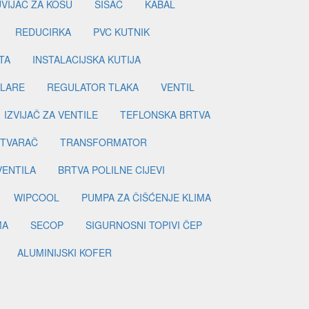
UVIJAČ ZA KOSU
ŠIŠAČ
KABAL
REDUCIRKA
PVC KUTNIK
TA
INSTALACIJSKA KUTIJA
ILARE
REGULATOR TLAKA
VENTIL
IZVIJAČ ZA VENTILE
TEFLONSKA BRTVA
ETVARAČ
TRANSFORMATOR
VENTILA
BRTVA POLILNE CIJEVI
WIPCOOL
PUMPA ZA ČIŠĆENJE KLIMA
MA
SECOP
SIGURNOSNI TOPIVI ČEP
ALUMINIJSKI KOFER