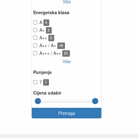
Više
Energetska klasa
A
4
A+
2
A++
3
A++ / A+
19
A+++ / A++
21
Više
Punjenje
7
1
Cijena odabir
Pretraga