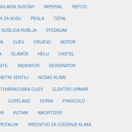
SHLADNI SUSTAVI
IMPERIAL
REFCO
N ZA KOSU
PEGLA
TEFAL
SUŠILICA RUBLJA
ŠTEDNJAK
VA
CIJEV
CRIJEVO
MOTOR
A
GLAMOX
HELIJ
CASTEL
NTIL
INDIKATOR
DEHIDRATOR
ETNI VENTILI
NOSAČ KLIME
TIVIBRACIJSKA CIJEV
ELEKTRO ORMAR
COPELAND
DORIN
FRASCOLD
OR
KUTNIK
AMORTIZER
ROTALOK
SREDSTVO ZA ČIŠĆENJE KLIMA