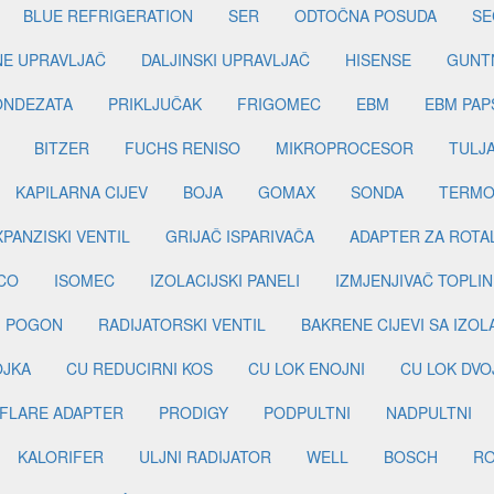
BLUE REFRIGERATION
SER
ODTOČNA POSUDA
SE
INE UPRAVLJAČ
DALJINSKI UPRAVLJAČ
HISENSE
GUNT
ONDEZATA
PRIKLJUČAK
FRIGOMEC
EBM
EBM PAP
BITZER
FUCHS RENISO
MIKROPROCESOR
TULJ
KAPILARNA CIJEV
BOJA
GOMAX
SONDA
TERMO
PANZISKI VENTIL
GRIJAČ ISPARIVAČA
ADAPTER ZA ROTA
CO
ISOMEC
IZOLACIJSKI PANELI
IZMJENJIVAČ TOPLIN
I POGON
RADIJATORSKI VENTIL
BAKRENE CIJEVI SA IZO
OJKA
CU REDUCIRNI KOS
CU LOK ENOJNI
CU LOK DVO
FLARE ADAPTER
PRODIGY
PODPULTNI
NADPULTNI
KALORIFER
ULJNI RADIJATOR
WELL
BOSCH
R