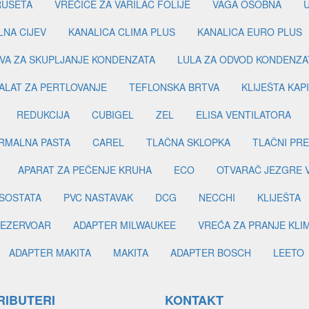
RUSETA
VREĆICE ZA VARILAC FOLIJE
VAGA OSOBNA
LNA CIJEV
KANALICA CLIMA PLUS
KANALICA EURO PLUS
VA ZA SKUPLJANJE KONDENZATA
LULA ZA ODVOD KONDENZA
ALAT ZA PERTLOVANJE
TEFLONSKA BRTVA
KLIJEŠTA KAP
REDUKCIJA
CUBIGEL
ZEL
ELISA VENTILATORA
RMALNA PASTA
CAREL
TLAČNA SKLOPKA
TLAČNI PR
APARAT ZA PEČENJE KRUHA
ECO
OTVARAČ JEZGRE 
SOSTATA
PVC NASTAVAK
DCG
NECCHI
KLIJEŠTA
EZERVOAR
ADAPTER MILWAUKEE
VREĆA ZA PRANJE KLI
ADAPTER MAKITA
MAKITA
ADAPTER BOSCH
LEETO
RIBUTERI
KONTAKT