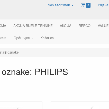
Naš asortiman
Prijava
0
CIJA
AKCIJA BIJELE TEHNIKE
AKCIJA
REFCO
VALUE
takt
Opći uvjeti
Košarica
etalji oznake
i oznake: PHILIPS