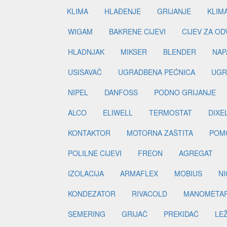
KLIMA
HLAĐENJE
GRIJANJE
KLIM
WIGAM
BAKRENE CIJEVI
CIJEV ZA O
HLADNJAK
MIKSER
BLENDER
NAP
USISAVAČ
UGRADBENA PEĆNICA
UGR
NIPEL
DANFOSS
PODNO GRIJANJE
ALCO
ELIWELL
TERMOSTAT
DIXE
KONTAKTOR
MOTORNA ZAŠTITA
POM
POLILNE CIJEVI
FREON
AGREGAT
IZOLACIJA
ARMAFLEX
MOBIUS
N
KONDEZATOR
RIVACOLD
MANOMETA
SEMERING
GRIJAČ
PREKIDAČ
LE