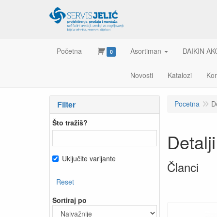
Početna
Asortiman
DAIKIN AK
0
Novosti
Katalozi
Kon
Filter
Pocetna
D
Što tražiš?
Detalj
Uključite varijante
Članci
Reset
Sortiraj po