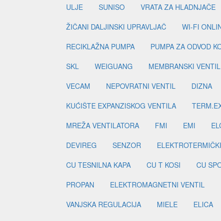
ULJE
SUNISO
VRATA ZA HLADNJAČE
ŽIČANI DALJINSKI UPRAVLJAČ
WI-FI ONL
RECIKLAŽNA PUMPA
PUMPA ZA ODVOD K
SKL
WEIGUANG
MEMBRANSKI VENTIL
VECAM
NEPOVRATNI VENTIL
DIZNA
KUĆIŠTE EXPANZISKOG VENTILA
TERM.EX
MREŽA VENTILATORA
FMI
EMI
EL
DEVIREG
SENZOR
ELEKTROTERMIČK
CU TESNILNA KAPA
CU T KOSI
CU SP
PROPAN
ELEKTROMAGNETNI VENTIL
VANJSKA REGULACIJA
MIELE
ELICA