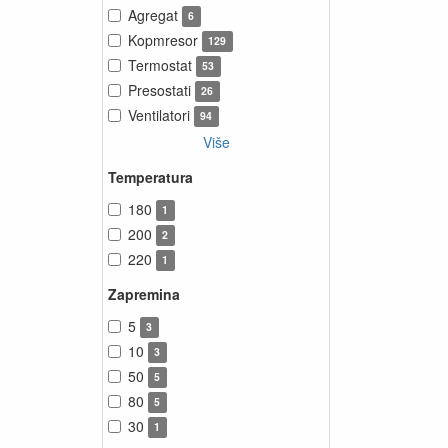
Agregat
6
Kopmresor
129
Termostat
53
Presostati
26
Ventilatori
94
Više
Temperatura
180
1
200
2
220
1
Zapremina
5
3
10
3
50
5
80
5
30
1