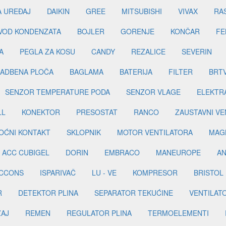
A UREĐAJ
DAIKIN
GREE
MITSUBISHI
VIVAX
RA
DVOD KONDENZATA
BOJLER
GORENJE
KONČAR
FE
A
PEGLA ZA KOSU
CANDY
REZALICE
SEVERIN
ADBENA PLOČA
BAGLAMA
BATERIJA
FILTER
BRT
SENZOR TEMPERATURE PODA
SENZOR VLAGE
ELEKTR
LL
KONEKTOR
PRESOSTAT
RANCO
ZAUSTAVNI VE
OĆNI KONTAKT
SKLOPNIK
MOTOR VENTILATORA
MAGN
ACC CUBIGEL
DORIN
EMBRACO
MANEUROPE
AN
ICCONS
ISPARIVAČ
LU - VE
KOMPRESOR
BRISTOL
R
DETEKTOR PLINA
SEPARATOR TEKUĆINE
VENTILAT
ŽAJ
REMEN
REGULATOR PLINA
TERMOELEMENTI