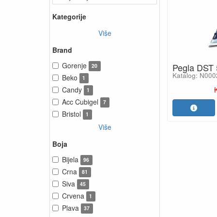
Kategorije
Više
Brand
Gorenje
Pegla DST 
20
Katalog: N00
Beko
1
Candy
1
Acc Cubigel
7
Bristol
1
Više
Boja
Bijela
96
Crna
81
Siva
45
Crvena
1
Plava
37