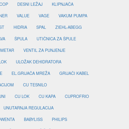
COP
DESNI LEŽAJ
KLIPNJAČA
NER
VALUE
VAGE
VAKUM PUMPA
ST
HIDRIA
SPAL
ZIEHL-ABEGG
AVA
ŠPULA
UTIČNICA ZA ŠPULE
METAR
VENTIL ZA PUNJENJE
LOK
ULOŽAK DEHIDRATORA
E
EL.GRIJAČA MREŽA
GRIJAČI KABEL
LACIJOM
CU TESNILO
JNI
CU LOK
CU KAPA
CUPROFRIO
UNUTARNJA REGULACIJA
OWENTA
BABYLISS
PHILIPS