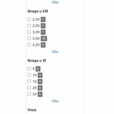
Više
Snaga u kW
2,00
1
2,50
1
3,00
1
3,50
12
4,20
3
Više
Snaga u W
5
5
10
4
16
4
25
6
34
5
Više
Vrsta