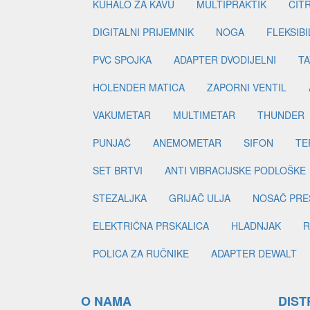
KUHALO ZA KAVU
MULTIPRAKTIK
CIT
DIGITALNI PRIJEMNIK
NOGA
FLEKSIBI
PVC SPOJKA
ADAPTER DVODIJELNI
TA
HOLENDER MATICA
ZAPORNI VENTIL
VAKUMETAR
MULTIMETAR
THUNDER
PUNJAČ
ANEMOMETAR
SIFON
TE
SET BRTVI
ANTI VIBRACIJSKE PODLOŠKE
STEZALJKA
GRIJAČ ULJA
NOSAČ PRE
ELEKTRIČNA PRSKALICA
HLADNJAK
R
POLICA ZA RUČNIKE
ADAPTER DEWALT
O NAMA
DIST