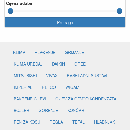
Cijena odabir
Pretraga
KLIMA
HLAĐENJE
GRIJANJE
KLIMA UREĐAJ
DAIKIN
GREE
MITSUBISHI
VIVAX
RASHLADNI SUSTAVI
IMPERIAL
REFCO
WIGAM
BAKRENE CIJEVI
CIJEV ZA ODVOD KONDENZATA
BOJLER
GORENJE
KONČAR
FEN ZA KOSU
PEGLA
TEFAL
HLADNJAK