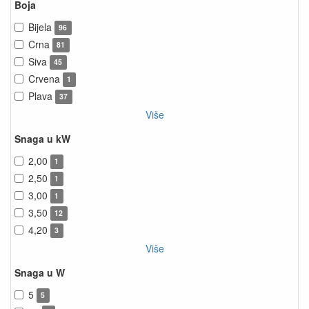
Boja
Bijela
96
Crna
81
Siva
45
Crvena
1
Plava
37
Više
Snaga u kW
2,00
1
2,50
1
3,00
1
3,50
12
4,20
3
Više
Snaga u W
5
5