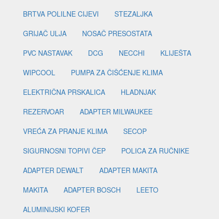
BRTVA POLILNE CIJEVI
STEZALJKA
GRIJAČ ULJA
NOSAČ PRESOSTATA
PVC NASTAVAK
DCG
NECCHI
KLIJEŠTA
WIPCOOL
PUMPA ZA ČIŠĆENJE KLIMA
ELEKTRIČNA PRSKALICA
HLADNJAK
REZERVOAR
ADAPTER MILWAUKEE
VREĆA ZA PRANJE KLIMA
SECOP
SIGURNOSNI TOPIVI ČEP
POLICA ZA RUČNIKE
ADAPTER DEWALT
ADAPTER MAKITA
MAKITA
ADAPTER BOSCH
LEETO
ALUMINIJSKI KOFER