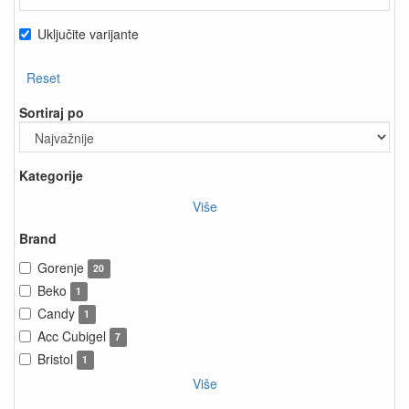
Uključite varijante
Reset
Sortiraj po
Kategorije
Više
Brand
Gorenje
20
Beko
1
Candy
1
Acc Cubigel
7
Bristol
1
Više