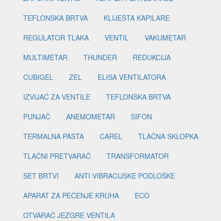
TEFLONSKA BRTVA
KLIJEŠTA KAPILARE
REGULATOR TLAKA
VENTIL
VAKUMETAR
MULTIMETAR
THUNDER
REDUKCIJA
CUBIGEL
ZEL
ELISA VENTILATORA
IZVIJAČ ZA VENTILE
TEFLONSKA BRTVA
PUNJAČ
ANEMOMETAR
SIFON
TERMALNA PASTA
CAREL
TLAČNA SKLOPKA
TLAČNI PRETVARAČ
TRANSFORMATOR
SET BRTVI
ANTI VIBRACIJSKE PODLOŠKE
APARAT ZA PEČENJE KRUHA
ECO
OTVARAČ JEZGRE VENTILA