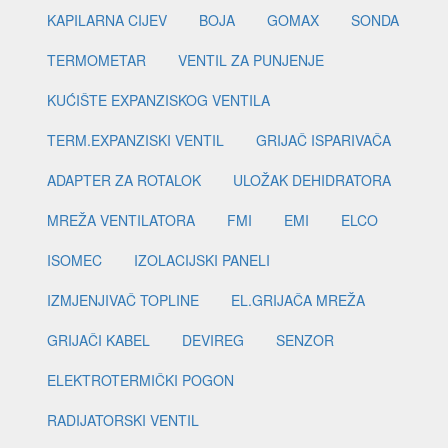
KAPILARNA CIJEV
BOJA
GOMAX
SONDA
TERMOMETAR
VENTIL ZA PUNJENJE
KUĆIŠTE EXPANZISKOG VENTILA
TERM.EXPANZISKI VENTIL
GRIJAČ ISPARIVAČA
ADAPTER ZA ROTALOK
ULOŽAK DEHIDRATORA
MREŽA VENTILATORA
FMI
EMI
ELCO
ISOMEC
IZOLACIJSKI PANELI
IZMJENJIVAČ TOPLINE
EL.GRIJAČA MREŽA
GRIJAČI KABEL
DEVIREG
SENZOR
ELEKTROTERMIČKI POGON
RADIJATORSKI VENTIL