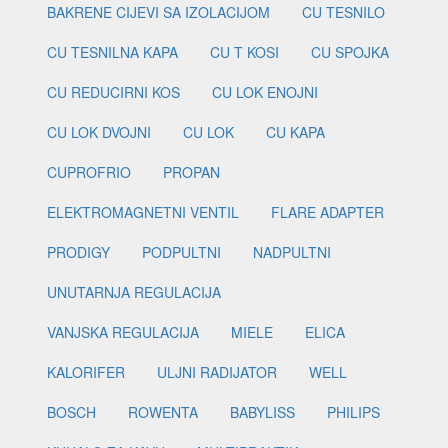
BAKRENE CIJEVI SA IZOLACIJOM
CU TESNILO
CU TESNILNA KAPA
CU T KOSI
CU SPOJKA
CU REDUCIRNI KOS
CU LOK ENOJNI
CU LOK DVOJNI
CU LOK
CU KAPA
CUPROFRIO
PROPAN
ELEKTROMAGNETNI VENTIL
FLARE ADAPTER
PRODIGY
PODPULTNI
NADPULTNI
UNUTARNJA REGULACIJA
VANJSKA REGULACIJA
MIELE
ELICA
KALORIFER
ULJNI RADIJATOR
WELL
BOSCH
ROWENTA
BABYLISS
PHILIPS