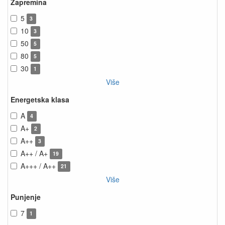
Zapremina
5
3
10
3
50
5
80
5
30
1
Više
Energetska klasa
A
4
A+
2
A++
3
A++ / A+
19
A+++ / A++
21
Više
Punjenje
7
1