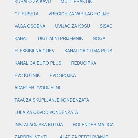
KUHALO ZA KAVU
MULTIPRAKTIK
CITRUSETA
VREĆICE ZA VARILAC FOLIJE
VAGA OSOBNA
UVIJAČ ZA KOSU
ŠIŠAČ
KABAL
DIGITALNI PRIJEMNIK
NOGA
FLEKSIBILNA CIJEV
KANALICA CLIMA PLUS
KANALICA EURO PLUS
REDUCIRKA
PVC KUTNIK
PVC SPOJKA
ADAPTER DVODIJELNI
TAVA ZA SKUPLJANJE KONDENZATA
LULA ZA ODVOD KONDENZATA
INSTALACIJSKA KUTIJA
HOLENDER MATICA
ZAPORNI VENTIL
ALAT ZA PERTLOVANJE