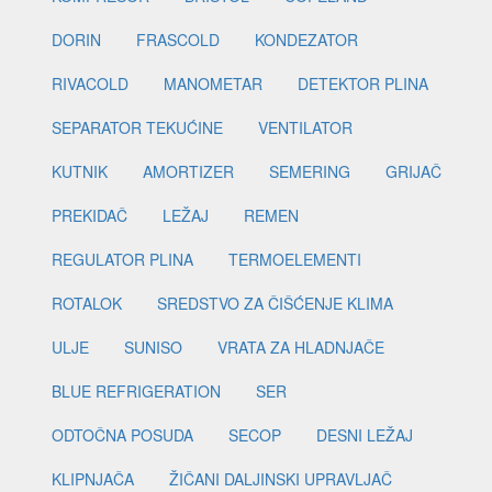
DORIN
FRASCOLD
KONDEZATOR
RIVACOLD
MANOMETAR
DETEKTOR PLINA
SEPARATOR TEKUĆINE
VENTILATOR
KUTNIK
AMORTIZER
SEMERING
GRIJAČ
PREKIDAČ
LEŽAJ
REMEN
REGULATOR PLINA
TERMOELEMENTI
ROTALOK
SREDSTVO ZA ČIŠĆENJE KLIMA
ULJE
SUNISO
VRATA ZA HLADNJAČE
BLUE REFRIGERATION
SER
ODTOČNA POSUDA
SECOP
DESNI LEŽAJ
KLIPNJAČA
ŽIČANI DALJINSKI UPRAVLJAČ