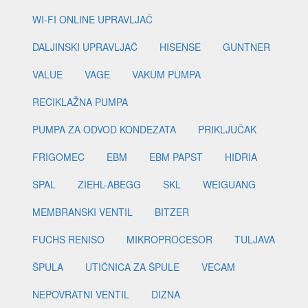
WI-FI ONLINE UPRAVLJAČ
DALJINSKI UPRAVLJAČ
HISENSE
GUNTNER
VALUE
VAGE
VAKUM PUMPA
RECIKLAŽNA PUMPA
PUMPA ZA ODVOD KONDEZATA
PRIKLJUČAK
FRIGOMEC
EBM
EBM PAPST
HIDRIA
SPAL
ZIEHL-ABEGG
SKL
WEIGUANG
MEMBRANSKI VENTIL
BITZER
FUCHS RENISO
MIKROPROCESOR
TULJAVA
ŠPULA
UTIČNICA ZA ŠPULE
VECAM
NEPOVRATNI VENTIL
DIZNA