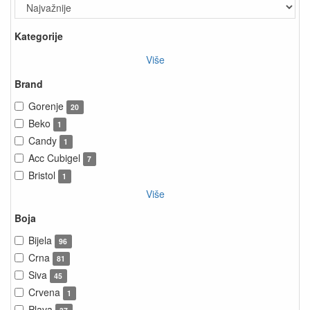
Kategorije
Više
Brand
Gorenje
20
Beko
1
Candy
1
Acc Cubigel
7
Bristol
1
Više
Boja
Bijela
96
Crna
81
Siva
45
Crvena
1
Plava