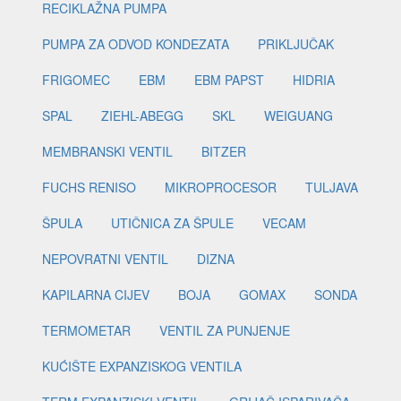
RECIKLAŽNA PUMPA
PUMPA ZA ODVOD KONDEZATA
PRIKLJUČAK
FRIGOMEC
EBM
EBM PAPST
HIDRIA
SPAL
ZIEHL-ABEGG
SKL
WEIGUANG
MEMBRANSKI VENTIL
BITZER
FUCHS RENISO
MIKROPROCESOR
TULJAVA
ŠPULA
UTIČNICA ZA ŠPULE
VECAM
NEPOVRATNI VENTIL
DIZNA
KAPILARNA CIJEV
BOJA
GOMAX
SONDA
TERMOMETAR
VENTIL ZA PUNJENJE
KUĆIŠTE EXPANZISKOG VENTILA