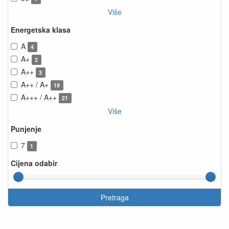
Više
Energetska klasa
A
4
A+
2
A++
3
A++ / A+
19
A+++ / A++
21
Više
Punjenje
7
1
Cijena odabir
Pretraga