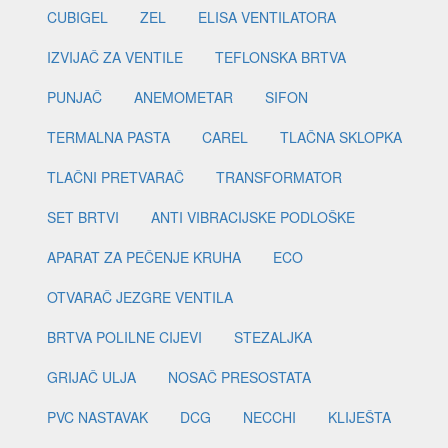
CUBIGEL
ZEL
ELISA VENTILATORA
IZVIJAČ ZA VENTILE
TEFLONSKA BRTVA
PUNJAČ
ANEMOMETAR
SIFON
TERMALNA PASTA
CAREL
TLAČNA SKLOPKA
TLAČNI PRETVARAČ
TRANSFORMATOR
SET BRTVI
ANTI VIBRACIJSKE PODLOŠKE
APARAT ZA PEČENJE KRUHA
ECO
OTVARAČ JEZGRE VENTILA
BRTVA POLILNE CIJEVI
STEZALJKA
GRIJAČ ULJA
NOSAČ PRESOSTATA
PVC NASTAVAK
DCG
NECCHI
KLIJEŠTA