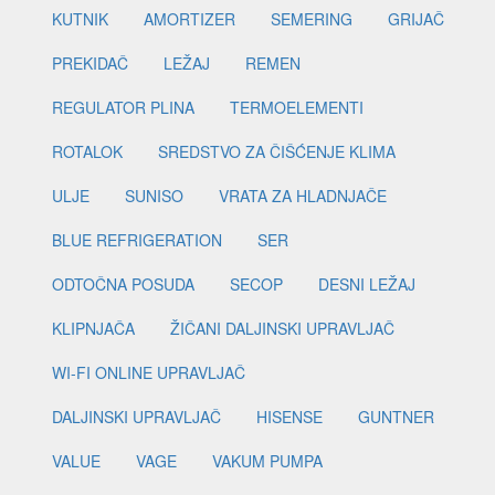
KUTNIK
AMORTIZER
SEMERING
GRIJAČ
PREKIDAČ
LEŽAJ
REMEN
REGULATOR PLINA
TERMOELEMENTI
ROTALOK
SREDSTVO ZA ČIŠĆENJE KLIMA
ULJE
SUNISO
VRATA ZA HLADNJAČE
BLUE REFRIGERATION
SER
ODTOČNA POSUDA
SECOP
DESNI LEŽAJ
KLIPNJAČA
ŽIČANI DALJINSKI UPRAVLJAČ
WI-FI ONLINE UPRAVLJAČ
DALJINSKI UPRAVLJAČ
HISENSE
GUNTNER
VALUE
VAGE
VAKUM PUMPA