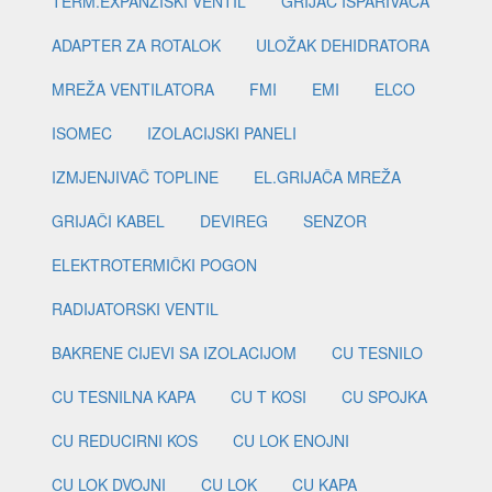
TERM.EXPANZISKI VENTIL
GRIJAČ ISPARIVAČA
ADAPTER ZA ROTALOK
ULOŽAK DEHIDRATORA
MREŽA VENTILATORA
FMI
EMI
ELCO
ISOMEC
IZOLACIJSKI PANELI
IZMJENJIVAČ TOPLINE
EL.GRIJAČA MREŽA
GRIJAČI KABEL
DEVIREG
SENZOR
ELEKTROTERMIČKI POGON
RADIJATORSKI VENTIL
BAKRENE CIJEVI SA IZOLACIJOM
CU TESNILO
CU TESNILNA KAPA
CU T KOSI
CU SPOJKA
CU REDUCIRNI KOS
CU LOK ENOJNI
CU LOK DVOJNI
CU LOK
CU KAPA