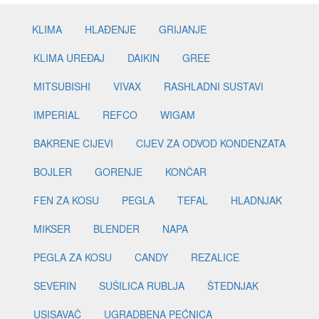
KLIMA
HLAĐENJE
GRIJANJE
KLIMA UREĐAJ
DAIKIN
GREE
MITSUBISHI
VIVAX
RASHLADNI SUSTAVI
IMPERIAL
REFCO
WIGAM
BAKRENE CIJEVI
CIJEV ZA ODVOD KONDENZATA
BOJLER
GORENJE
KONČAR
FEN ZA KOSU
PEGLA
TEFAL
HLADNJAK
MIKSER
BLENDER
NAPA
PEGLA ZA KOSU
CANDY
REZALICE
SEVERIN
SUŠILICA RUBLJA
ŠTEDNJAK
USISAVAČ
UGRADBENA PEĆNICA