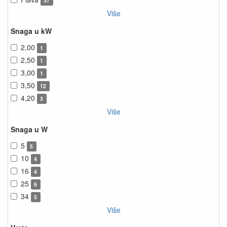
37
Više
Snaga u kW
2,00
1
2,50
1
3,00
1
3,50
12
4,20
3
Više
Snaga u W
5
5
10
4
16
4
25
6
34
5
Više