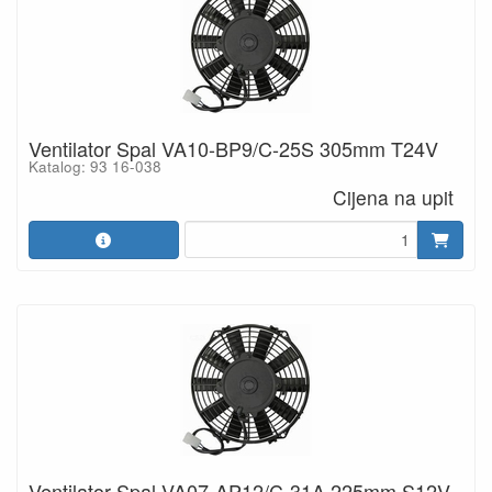
Ventilator Spal VA10-BP9/C-25S 305mm T24V
Katalog: 93 16-038
Cijena na upit
Ventilator Spal VA07-AP12/C-31A 225mm S12V