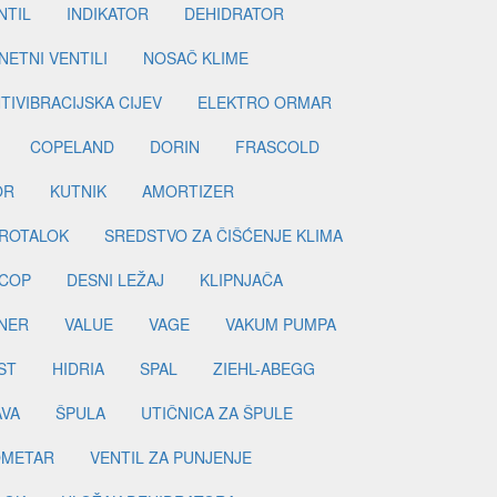
NTIL
INDIKATOR
DEHIDRATOR
ETNI VENTILI
NOSAČ KLIME
TIVIBRACIJSKA CIJEV
ELEKTRO ORMAR
COPELAND
DORIN
FRASCOLD
OR
KUTNIK
AMORTIZER
ROTALOK
SREDSTVO ZA ČIŠĆENJE KLIMA
COP
DESNI LEŽAJ
KLIPNJAČA
NER
VALUE
VAGE
VAKUM PUMPA
ST
HIDRIA
SPAL
ZIEHL-ABEGG
AVA
ŠPULA
UTIČNICA ZA ŠPULE
METAR
VENTIL ZA PUNJENJE