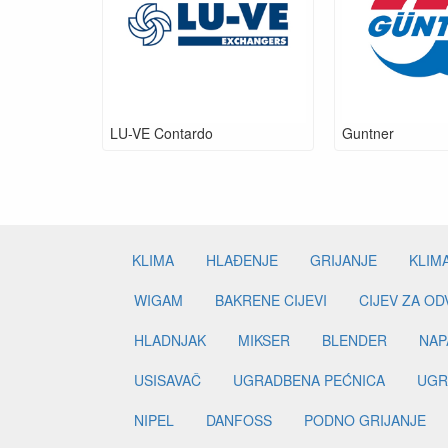
LU-VE Contardo
Guntner
KLIMA
HLAĐENJE
GRIJANJE
KLIM
WIGAM
BAKRENE CIJEVI
CIJEV ZA O
HLADNJAK
MIKSER
BLENDER
NAP
USISAVAČ
UGRADBENA PEĆNICA
UGR
NIPEL
DANFOSS
PODNO GRIJANJE