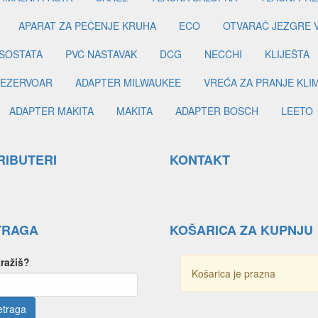
APARAT ZA PEČENJE KRUHA
ECO
OTVARAČ JEZGRE 
SOSTATA
PVC NASTAVAK
DCG
NECCHI
KLIJEŠTA
EZERVOAR
ADAPTER MILWAUKEE
VREĆA ZA PRANJE KLI
ADAPTER MAKITA
MAKITA
ADAPTER BOSCH
LEETO
RIBUTERI
KONTAKT
TRAGA
KOŠARICA ZA KUPNJU
tražiš?
Košarica je prazna