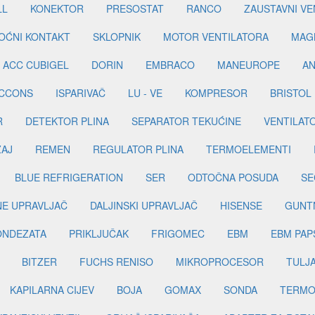
LL
KONEKTOR
PRESOSTAT
RANCO
ZAUSTAVNI VE
OĆNI KONTAKT
SKLOPNIK
MOTOR VENTILATORA
MAGN
ACC CUBIGEL
DORIN
EMBRACO
MANEUROPE
AN
ICCONS
ISPARIVAČ
LU - VE
KOMPRESOR
BRISTOL
R
DETEKTOR PLINA
SEPARATOR TEKUĆINE
VENTILAT
ŽAJ
REMEN
REGULATOR PLINA
TERMOELEMENTI
BLUE REFRIGERATION
SER
ODTOČNA POSUDA
SE
INE UPRAVLJAČ
DALJINSKI UPRAVLJAČ
HISENSE
GUNT
ONDEZATA
PRIKLJUČAK
FRIGOMEC
EBM
EBM PAP
BITZER
FUCHS RENISO
MIKROPROCESOR
TULJ
KAPILARNA CIJEV
BOJA
GOMAX
SONDA
TERMO