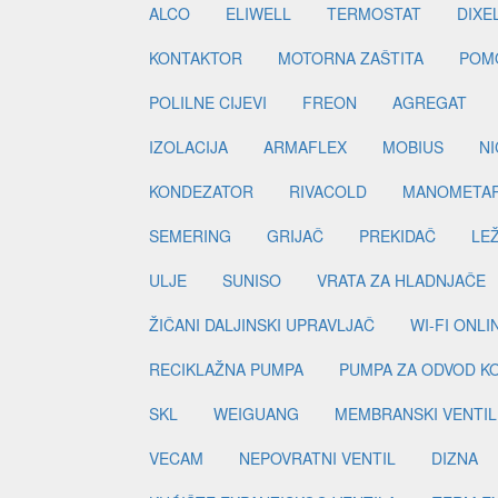
ALCO
ELIWELL
TERMOSTAT
DIXE
KONTAKTOR
MOTORNA ZAŠTITA
POM
POLILNE CIJEVI
FREON
AGREGAT
IZOLACIJA
ARMAFLEX
MOBIUS
N
KONDEZATOR
RIVACOLD
MANOMETA
SEMERING
GRIJAČ
PREKIDAČ
LE
ULJE
SUNISO
VRATA ZA HLADNJAČE
ŽIČANI DALJINSKI UPRAVLJAČ
WI-FI ONL
RECIKLAŽNA PUMPA
PUMPA ZA ODVOD K
SKL
WEIGUANG
MEMBRANSKI VENTIL
VECAM
NEPOVRATNI VENTIL
DIZNA