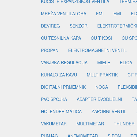
KUĆIŠTE EXPANZISKOG VENTILA
TERM.EX
MREŽA VENTILATORA
FMI
EMI
EL
DEVIREG
SENZOR
ELEKTROTERMIČK
CU TESNILNA KAPA
CU T KOSI
CU SP
PROPAN
ELEKTROMAGNETNI VENTIL
VANJSKA REGULACIJA
MIELE
ELICA
KUHALO ZA KAVU
MULTIPRAKTIK
CIT
DIGITALNI PRIJEMNIK
NOGA
FLEKSIBI
PVC SPOJKA
ADAPTER DVODIJELNI
TA
HOLENDER MATICA
ZAPORNI VENTIL
VAKUMETAR
MULTIMETAR
THUNDER
PUNJAČ
ANEMOMETAR
SIFON
TE