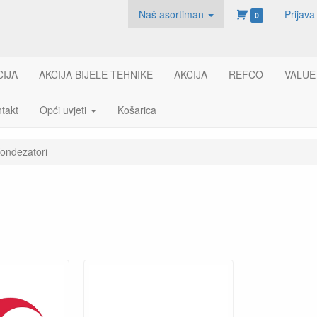
Naš asortiman
Prijava
0
CIJA
AKCIJA BIJELE TEHNIKE
AKCIJA
REFCO
VALUE
takt
Opći uvjeti
Košarica
ondezatori