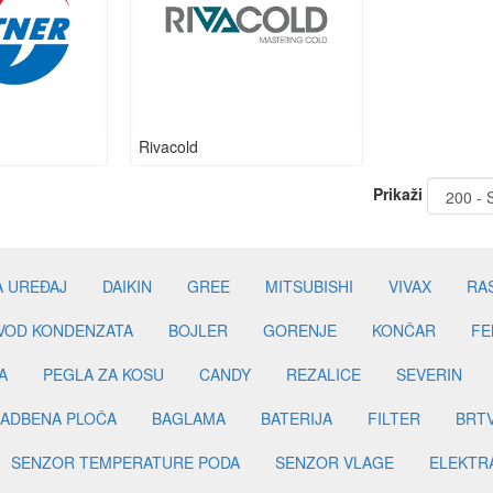
Rivacold
Prikaži
A UREĐAJ
DAIKIN
GREE
MITSUBISHI
VIVAX
RA
DVOD KONDENZATA
BOJLER
GORENJE
KONČAR
FE
A
PEGLA ZA KOSU
CANDY
REZALICE
SEVERIN
ADBENA PLOČA
BAGLAMA
BATERIJA
FILTER
BRT
SENZOR TEMPERATURE PODA
SENZOR VLAGE
ELEKTR