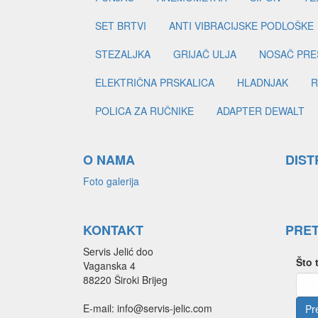
SET BRTVI
ANTI VIBRACIJSKE PODLOŠKE
STEZALJKA
GRIJAČ ULJA
NOSAČ PRE
ELEKTRIČNA PRSKALICA
HLADNJAK
R
POLICA ZA RUČNIKE
ADAPTER DEWALT
O NAMA
DIST
Foto galerija
KONTAKT
PRE
Servis Jelić doo
Što 
Vaganska 4
88220 Široki Brijeg
E-mail: info@servis-jelic.com