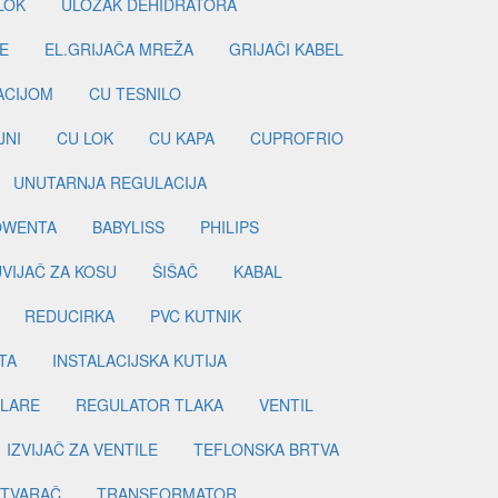
LOK
ULOŽAK DEHIDRATORA
E
EL.GRIJAČA MREŽA
GRIJAČI KABEL
LACIJOM
CU TESNILO
JNI
CU LOK
CU KAPA
CUPROFRIO
UNUTARNJA REGULACIJA
OWENTA
BABYLISS
PHILIPS
UVIJAČ ZA KOSU
ŠIŠAČ
KABAL
REDUCIRKA
PVC KUTNIK
TA
INSTALACIJSKA KUTIJA
ILARE
REGULATOR TLAKA
VENTIL
IZVIJAČ ZA VENTILE
TEFLONSKA BRTVA
ETVARAČ
TRANSFORMATOR