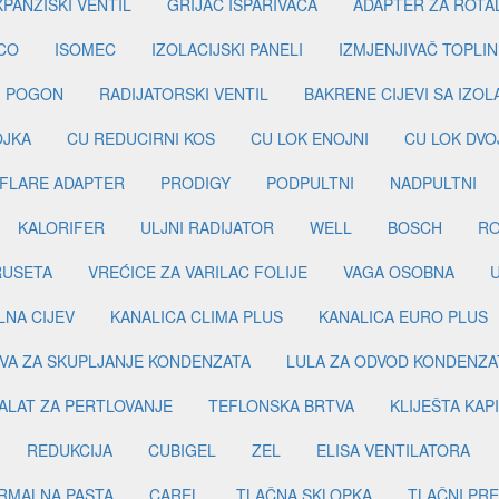
PANZISKI VENTIL
GRIJAČ ISPARIVAČA
ADAPTER ZA ROTA
CO
ISOMEC
IZOLACIJSKI PANELI
IZMJENJIVAČ TOPLIN
I POGON
RADIJATORSKI VENTIL
BAKRENE CIJEVI SA IZO
OJKA
CU REDUCIRNI KOS
CU LOK ENOJNI
CU LOK DVO
FLARE ADAPTER
PRODIGY
PODPULTNI
NADPULTNI
KALORIFER
ULJNI RADIJATOR
WELL
BOSCH
R
RUSETA
VREĆICE ZA VARILAC FOLIJE
VAGA OSOBNA
LNA CIJEV
KANALICA CLIMA PLUS
KANALICA EURO PLUS
VA ZA SKUPLJANJE KONDENZATA
LULA ZA ODVOD KONDENZA
ALAT ZA PERTLOVANJE
TEFLONSKA BRTVA
KLIJEŠTA KAP
REDUKCIJA
CUBIGEL
ZEL
ELISA VENTILATORA
RMALNA PASTA
CAREL
TLAČNA SKLOPKA
TLAČNI PR