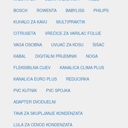
BOSCH
ROWENTA
BABYLISS
PHILIPS
KUHALO ZA KAVU
MULTIPRAKTIK
CITRUSETA
VREĆICE ZA VARILAC FOLIJE
VAGA OSOBNA
UVIJAČ ZA KOSU
ŠIŠAČ
KABAL
DIGITALNI PRIJEMNIK
NOGA
FLEKSIBILNA CIJEV
KANALICA CLIMA PLUS
KANALICA EURO PLUS
REDUCIRKA
PVC KUTNIK
PVC SPOJKA
ADAPTER DVODIJELNI
TAVA ZA SKUPLJANJE KONDENZATA
LULA ZA ODVOD KONDENZATA