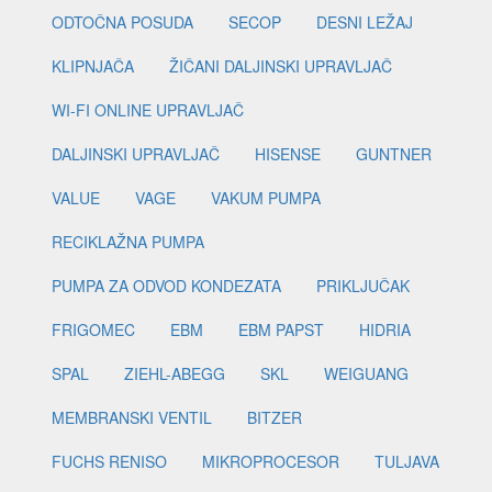
ODTOČNA POSUDA
SECOP
DESNI LEŽAJ
KLIPNJAČA
ŽIČANI DALJINSKI UPRAVLJAČ
WI-FI ONLINE UPRAVLJAČ
DALJINSKI UPRAVLJAČ
HISENSE
GUNTNER
VALUE
VAGE
VAKUM PUMPA
RECIKLAŽNA PUMPA
PUMPA ZA ODVOD KONDEZATA
PRIKLJUČAK
FRIGOMEC
EBM
EBM PAPST
HIDRIA
SPAL
ZIEHL-ABEGG
SKL
WEIGUANG
MEMBRANSKI VENTIL
BITZER
FUCHS RENISO
MIKROPROCESOR
TULJAVA