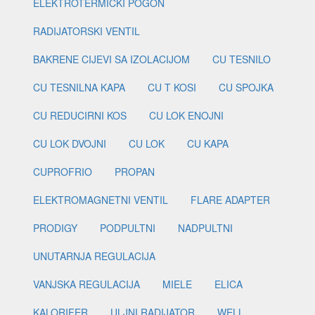
ELEKTROTERMIČKI POGON
RADIJATORSKI VENTIL
BAKRENE CIJEVI SA IZOLACIJOM
CU TESNILO
CU TESNILNA KAPA
CU T KOSI
CU SPOJKA
CU REDUCIRNI KOS
CU LOK ENOJNI
CU LOK DVOJNI
CU LOK
CU KAPA
CUPROFRIO
PROPAN
ELEKTROMAGNETNI VENTIL
FLARE ADAPTER
PRODIGY
PODPULTNI
NADPULTNI
UNUTARNJA REGULACIJA
VANJSKA REGULACIJA
MIELE
ELICA
KALORIFER
ULJNI RADIJATOR
WELL