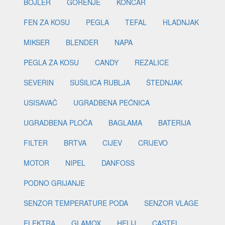
BOJLER
GORENJE
KONČAR
FEN ZA KOSU
PEGLA
TEFAL
HLADNJAK
MIKSER
BLENDER
NAPA
PEGLA ZA KOSU
CANDY
REZALICE
SEVERIN
SUŠILICA RUBLJA
ŠTEDNJAK
USISAVAČ
UGRADBENA PEĆNICA
UGRADBENA PLOČA
BAGLAMA
BATERIJA
FILTER
BRTVA
CIJEV
CRIJEVO
MOTOR
NIPEL
DANFOSS
PODNO GRIJANJE
SENZOR TEMPERATURE PODA
SENZOR VLAGE
ELEKTRA
GLAMOX
HELIJ
CASTEL