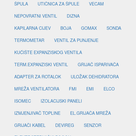
ŠPULA
UTIČNICA ZA ŠPULE
VECAM
NEPOVRATNI VENTIL
DIZNA
KAPILARNA CIJEV
BOJA
GOMAX
SONDA
TERMOMETAR
VENTIL ZA PUNJENJE
KUĆIŠTE EXPANZISKOG VENTILA
TERM.EXPANZISKI VENTIL
GRIJAČ ISPARIVAČA
ADAPTER ZA ROTALOK
ULOŽAK DEHIDRATORA
MREŽA VENTILATORA
FMI
EMI
ELCO
ISOMEC
IZOLACIJSKI PANELI
IZMJENJIVAČ TOPLINE
EL.GRIJAČA MREŽA
GRIJAČI KABEL
DEVIREG
SENZOR