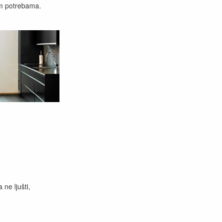
šim potrebama.
,
 ne ljušti,