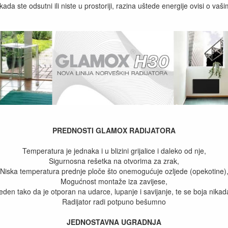
ada ste odsutni ili niste u prostoriji, razina uštede energije ovisi o va
PREDNOSTI GLAMOX RADIJATORA
Temperatura je jednaka i u blizini grijalice i daleko od nje,
Sigurnosna rešetka na otvorima za zrak,
Niska temperatura prednje ploče što onemogućuje ozljede (opekotine)
Mogućnost montaže iza zavijese,
eden tako da je otporan na udarce, lupanje i savijanje, te se boja nikada
Radijator radi potpuno bešumno
JEDNOSTAVNA UGRADNJA