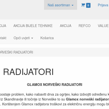
Naš asortiman
Prijava
0
CIJA
AKCIJA BIJELE TEHNIKE
AKCIJA
REFCO
VALUE
takt
Opći uvjeti
Košarica
RVEŠKI RADIJATORI
 RADIJATORI
GLAMOX NORVEŠKI RADIJATORI
taje problem, kako nabaviti drva za ogrijev, kako izdvojiti određenu koli
iz Skandinavije ili točnije iz Norveške to su
Glamox norveški radijator
. Korištenjem Glamox radijatora troškovi za električnu energiju mogu bi