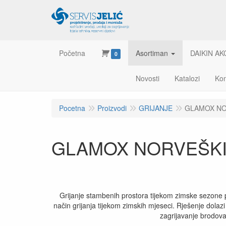
Početna
Asortiman
DAIKIN AK
0
Novosti
Katalozi
Kon
Pocetna
Proizvodi
GRIJANJE
GLAMOX NO
GLAMOX NORVEŠKI
Grijanje stambenih prostora tijekom zimske sezone pos
način grijanja tijekom zimskih mjeseci. Rješenje dolazi 
zagrijavanje brodova