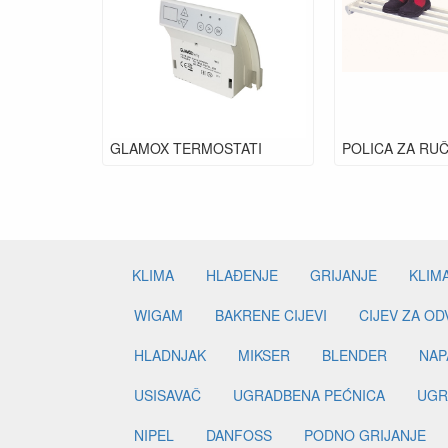
GLAMOX TERMOSTATI
POLICA ZA RU
KLIMA
HLAĐENJE
GRIJANJE
KLIM
WIGAM
BAKRENE CIJEVI
CIJEV ZA O
HLADNJAK
MIKSER
BLENDER
NAP
USISAVAČ
UGRADBENA PEĆNICA
UGR
NIPEL
DANFOSS
PODNO GRIJANJE