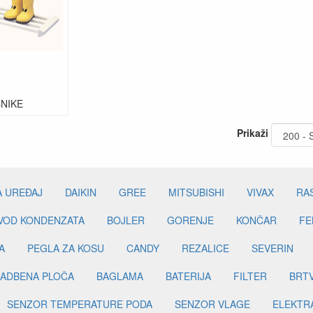
ČNIKE
Prikaži
A UREĐAJ
DAIKIN
GREE
MITSUBISHI
VIVAX
RA
DVOD KONDENZATA
BOJLER
GORENJE
KONČAR
FE
A
PEGLA ZA KOSU
CANDY
REZALICE
SEVERIN
ADBENA PLOČA
BAGLAMA
BATERIJA
FILTER
BRT
SENZOR TEMPERATURE PODA
SENZOR VLAGE
ELEKTR