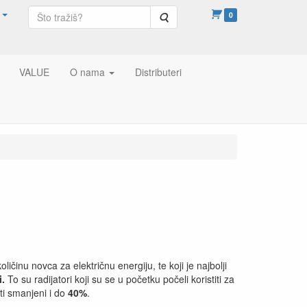
Pretraga
0
VALUE
O nama
Distributeri
činu novca za električnu energiju, te koji je najbolji
i.
To su radijatori koji su se u početku počeli koristiti za
ti smanjeni i do
40%
.