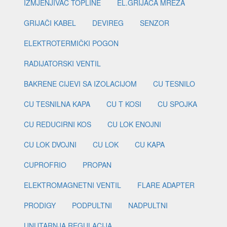
IZMJENJIVAČ TOPLINE
EL.GRIJAČA MREŽA
GRIJAČI KABEL
DEVIREG
SENZOR
ELEKTROTERMIČKI POGON
RADIJATORSKI VENTIL
BAKRENE CIJEVI SA IZOLACIJOM
CU TESNILO
CU TESNILNA KAPA
CU T KOSI
CU SPOJKA
CU REDUCIRNI KOS
CU LOK ENOJNI
CU LOK DVOJNI
CU LOK
CU KAPA
CUPROFRIO
PROPAN
ELEKTROMAGNETNI VENTIL
FLARE ADAPTER
PRODIGY
PODPULTNI
NADPULTNI
UNUTARNJA REGULACIJA