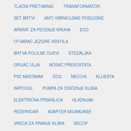
TLAČNI PRETVARAČ
TRANSFORMATOR
SET BRTVI
ANTI VIBRACIJSKE PODLOŠKE
APARAT ZA PEČENJE KRUHA
ECO
OTVARAČ JEZGRE VENTILA
BRTVA POLILNE CIJEVI
STEZALJKA
GRIJAČ ULJA
NOSAČ PRESOSTATA
PVC NASTAVAK
DCG
NECCHI
KLIJEŠTA
WIPCOOL
PUMPA ZA ČIŠĆENJE KLIMA
ELEKTRIČNA PRSKALICA
HLADNJAK
REZERVOAR
ADAPTER MILWAUKEE
VREĆA ZA PRANJE KLIMA
SECOP