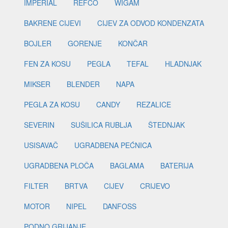
IMPERIAL
REFCO
WIGAM
BAKRENE CIJEVI
CIJEV ZA ODVOD KONDENZATA
BOJLER
GORENJE
KONČAR
FEN ZA KOSU
PEGLA
TEFAL
HLADNJAK
MIKSER
BLENDER
NAPA
PEGLA ZA KOSU
CANDY
REZALICE
SEVERIN
SUŠILICA RUBLJA
ŠTEDNJAK
USISAVAČ
UGRADBENA PEĆNICA
UGRADBENA PLOČA
BAGLAMA
BATERIJA
FILTER
BRTVA
CIJEV
CRIJEVO
MOTOR
NIPEL
DANFOSS
PODNO GRIJANJE