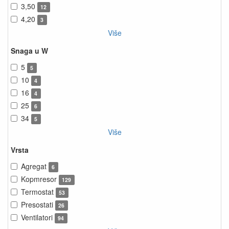
3,50
12
4,20
3
Više
Snaga u W
5
5
10
4
16
4
25
6
34
5
Više
Vrsta
Agregat
6
Kopmresor
129
Termostat
53
Presostati
26
Ventilatori
94