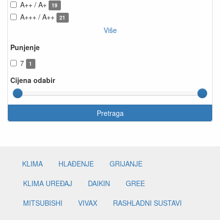
A++ / A+
19
A+++ / A++
21
Više
Punjenje
7
1
Cijena odabir
Pretraga
KLIMA
HLAĐENJE
GRIJANJE
KLIMA UREĐAJ
DAIKIN
GREE
MITSUBISHI
VIVAX
RASHLADNI SUSTAVI