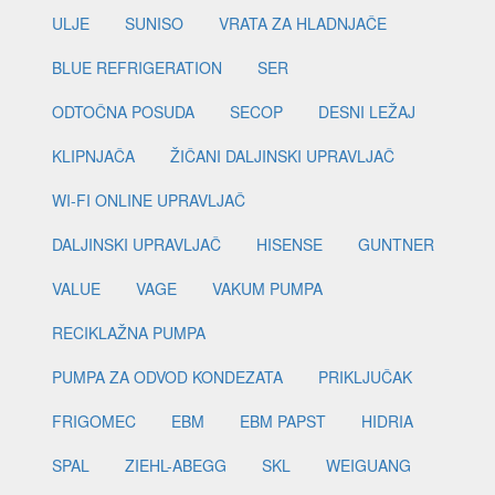
ULJE
SUNISO
VRATA ZA HLADNJAČE
BLUE REFRIGERATION
SER
ODTOČNA POSUDA
SECOP
DESNI LEŽAJ
KLIPNJAČA
ŽIČANI DALJINSKI UPRAVLJAČ
WI-FI ONLINE UPRAVLJAČ
DALJINSKI UPRAVLJAČ
HISENSE
GUNTNER
VALUE
VAGE
VAKUM PUMPA
RECIKLAŽNA PUMPA
PUMPA ZA ODVOD KONDEZATA
PRIKLJUČAK
FRIGOMEC
EBM
EBM PAPST
HIDRIA
SPAL
ZIEHL-ABEGG
SKL
WEIGUANG