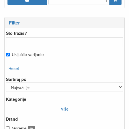
Filter
Što tražiš?
Uključite varijante
Reset
Sortiraj po
Kategorije
Više
Brand
Gorenje
20