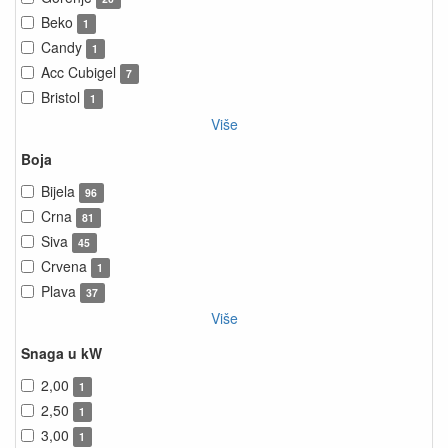
Beko
1
Candy
1
Acc Cubigel
7
Bristol
1
Više
Boja
Bijela
96
Crna
81
Siva
45
Crvena
1
Plava
37
Više
Snaga u kW
2,00
1
2,50
1
3,00
1