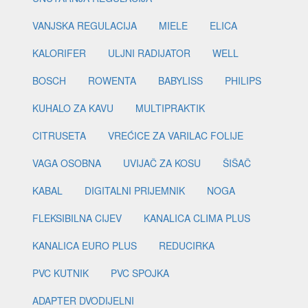
VANJSKA REGULACIJA
MIELE
ELICA
KALORIFER
ULJNI RADIJATOR
WELL
BOSCH
ROWENTA
BABYLISS
PHILIPS
KUHALO ZA KAVU
MULTIPRAKTIK
CITRUSETA
VREĆICE ZA VARILAC FOLIJE
VAGA OSOBNA
UVIJAČ ZA KOSU
ŠIŠAČ
KABAL
DIGITALNI PRIJEMNIK
NOGA
FLEKSIBILNA CIJEV
KANALICA CLIMA PLUS
KANALICA EURO PLUS
REDUCIRKA
PVC KUTNIK
PVC SPOJKA
ADAPTER DVODIJELNI