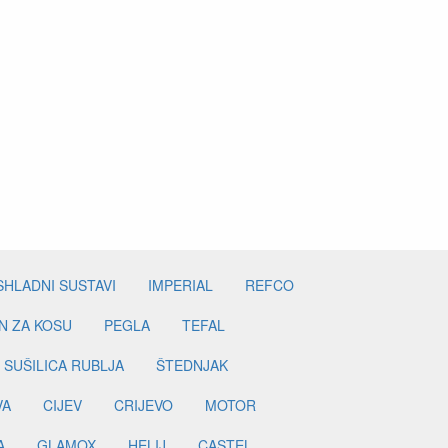
SHLADNI SUSTAVI
IMPERIAL
REFCO
N ZA KOSU
PEGLA
TEFAL
SUŠILICA RUBLJA
ŠTEDNJAK
VA
CIJEV
CRIJEVO
MOTOR
A
GLAMOX
HELIJ
CASTEL