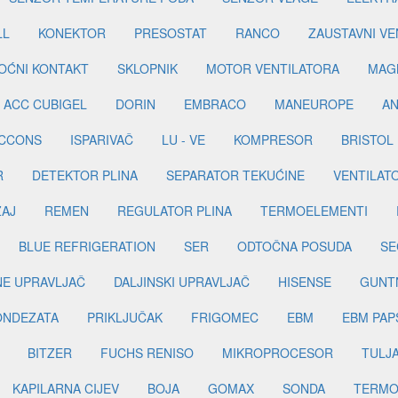
LL
KONEKTOR
PRESOSTAT
RANCO
ZAUSTAVNI VE
OĆNI KONTAKT
SKLOPNIK
MOTOR VENTILATORA
MAGN
ACC CUBIGEL
DORIN
EMBRACO
MANEUROPE
AN
ICCONS
ISPARIVAČ
LU - VE
KOMPRESOR
BRISTOL
R
DETEKTOR PLINA
SEPARATOR TEKUĆINE
VENTILAT
ŽAJ
REMEN
REGULATOR PLINA
TERMOELEMENTI
BLUE REFRIGERATION
SER
ODTOČNA POSUDA
SE
INE UPRAVLJAČ
DALJINSKI UPRAVLJAČ
HISENSE
GUNT
ONDEZATA
PRIKLJUČAK
FRIGOMEC
EBM
EBM PAP
BITZER
FUCHS RENISO
MIKROPROCESOR
TULJ
KAPILARNA CIJEV
BOJA
GOMAX
SONDA
TERMO