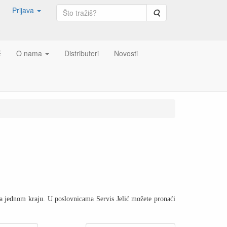
Prijava
Pretraga
E
O nama
Distributeri
Novosti
 na jednom kraju. U poslovnicama Servis Jelić možete pronaći