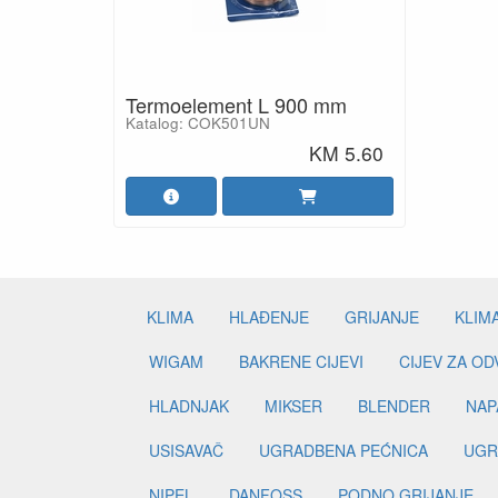
Termoelement L 900 mm
Katalog: COK501UN
KM 5.60
KLIMA
HLAĐENJE
GRIJANJE
KLIM
WIGAM
BAKRENE CIJEVI
CIJEV ZA O
HLADNJAK
MIKSER
BLENDER
NAP
USISAVAČ
UGRADBENA PEĆNICA
UGR
NIPEL
DANFOSS
PODNO GRIJANJE