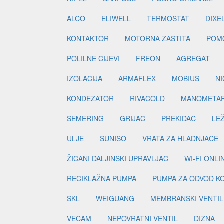
ALCO
ELIWELL
TERMOSTAT
DIXE
KONTAKTOR
MOTORNA ZAŠTITA
POM
POLILNE CIJEVI
FREON
AGREGAT
IZOLACIJA
ARMAFLEX
MOBIUS
N
KONDEZATOR
RIVACOLD
MANOMETA
SEMERING
GRIJAČ
PREKIDAČ
LE
ULJE
SUNISO
VRATA ZA HLADNJAČE
ŽIČANI DALJINSKI UPRAVLJAČ
WI-FI ONL
RECIKLAŽNA PUMPA
PUMPA ZA ODVOD K
SKL
WEIGUANG
MEMBRANSKI VENTIL
VECAM
NEPOVRATNI VENTIL
DIZNA