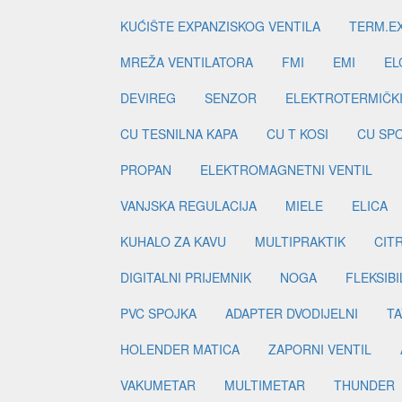
KUĆIŠTE EXPANZISKOG VENTILA
TERM.EX
MREŽA VENTILATORA
FMI
EMI
EL
DEVIREG
SENZOR
ELEKTROTERMIČK
CU TESNILNA KAPA
CU T KOSI
CU SP
PROPAN
ELEKTROMAGNETNI VENTIL
VANJSKA REGULACIJA
MIELE
ELICA
KUHALO ZA KAVU
MULTIPRAKTIK
CIT
DIGITALNI PRIJEMNIK
NOGA
FLEKSIBI
PVC SPOJKA
ADAPTER DVODIJELNI
TA
HOLENDER MATICA
ZAPORNI VENTIL
VAKUMETAR
MULTIMETAR
THUNDER