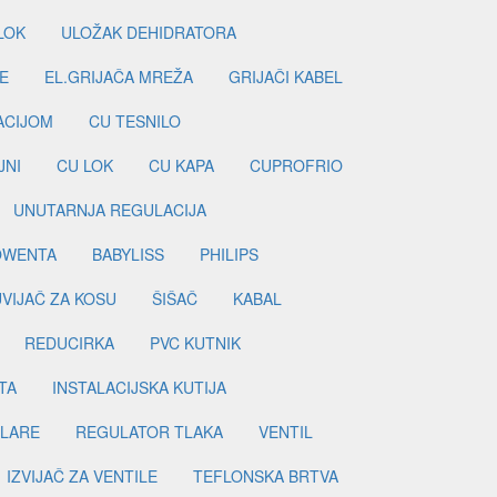
LOK
ULOŽAK DEHIDRATORA
E
EL.GRIJAČA MREŽA
GRIJAČI KABEL
LACIJOM
CU TESNILO
JNI
CU LOK
CU KAPA
CUPROFRIO
UNUTARNJA REGULACIJA
OWENTA
BABYLISS
PHILIPS
UVIJAČ ZA KOSU
ŠIŠAČ
KABAL
REDUCIRKA
PVC KUTNIK
TA
INSTALACIJSKA KUTIJA
ILARE
REGULATOR TLAKA
VENTIL
IZVIJAČ ZA VENTILE
TEFLONSKA BRTVA