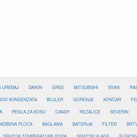
A UREĐAJ
DAIKIN
GREE
MITSUBISHI
VIVAX
RA
DVOD KONDENZATA
BOJLER
GORENJE
KONČAR
FE
A
PEGLA ZA KOSU
CANDY
REZALICE
SEVERIN
ADBENA PLOČA
BAGLAMA
BATERIJA
FILTER
BRT
SENZOR TEMPERATURE PODA
SENZOR VLAGE
ELEKTR