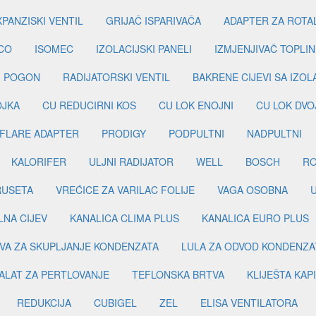
PANZISKI VENTIL
GRIJAČ ISPARIVAČA
ADAPTER ZA ROTA
CO
ISOMEC
IZOLACIJSKI PANELI
IZMJENJIVAČ TOPLIN
I POGON
RADIJATORSKI VENTIL
BAKRENE CIJEVI SA IZO
OJKA
CU REDUCIRNI KOS
CU LOK ENOJNI
CU LOK DVO
FLARE ADAPTER
PRODIGY
PODPULTNI
NADPULTNI
KALORIFER
ULJNI RADIJATOR
WELL
BOSCH
R
RUSETA
VREĆICE ZA VARILAC FOLIJE
VAGA OSOBNA
LNA CIJEV
KANALICA CLIMA PLUS
KANALICA EURO PLUS
VA ZA SKUPLJANJE KONDENZATA
LULA ZA ODVOD KONDENZA
ALAT ZA PERTLOVANJE
TEFLONSKA BRTVA
KLIJEŠTA KAP
REDUKCIJA
CUBIGEL
ZEL
ELISA VENTILATORA