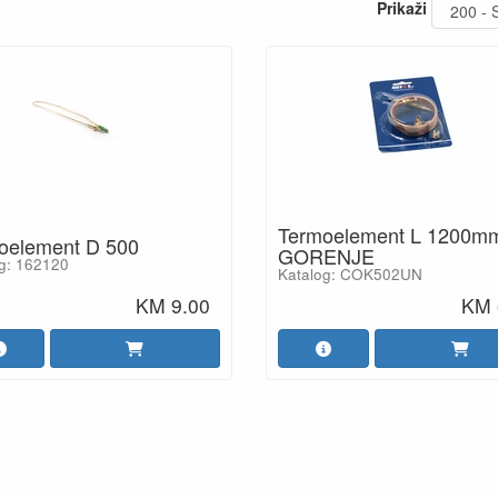
Prikaži
Termoelement L 1200m
oelement D 500
GORENJE
g: 162120
Katalog: COK502UN
KM 9.00
KM 