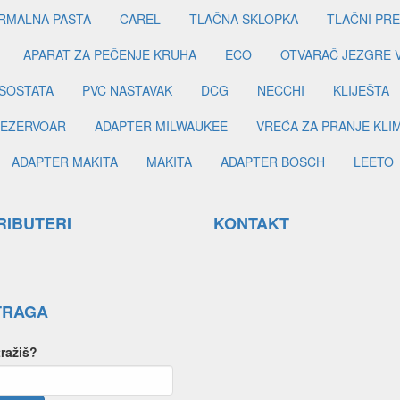
RMALNA PASTA
CAREL
TLAČNA SKLOPKA
TLAČNI PR
APARAT ZA PEČENJE KRUHA
ECO
OTVARAČ JEZGRE 
SOSTATA
PVC NASTAVAK
DCG
NECCHI
KLIJEŠTA
EZERVOAR
ADAPTER MILWAUKEE
VREĆA ZA PRANJE KLI
ADAPTER MAKITA
MAKITA
ADAPTER BOSCH
LEETO
RIBUTERI
KONTAKT
TRAGA
tražiš?