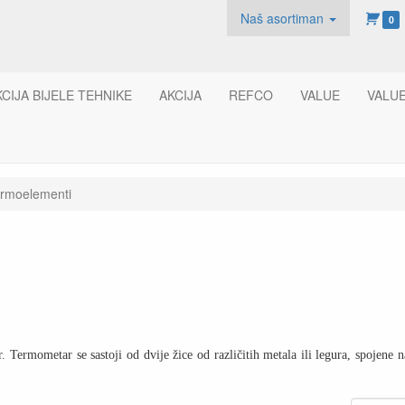
Naš asortiman
0
KCIJA BIJELE TEHNIKE
AKCIJA
REFCO
VALUE
VALU
rmoelementi
. Termometar se sastoji od dvije žice od različitih metala ili legura, spojene