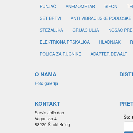
PUNJAČ
ANEMOMETAR
SIFON
TE
SET BRTVI
ANTI VIBRACIJSKE PODLOŠKE
STEZALJKA
GRIJAČ ULJA
NOSAČ PRE
ELEKTRIČNA PRSKALICA
HLADNJAK
R
POLICA ZA RUČNIKE
ADAPTER DEWALT
O NAMA
DIST
Foto galerija
KONTAKT
PRE
Servis Jelić doo
Što 
Vaganska 4
88220 Široki Brijeg