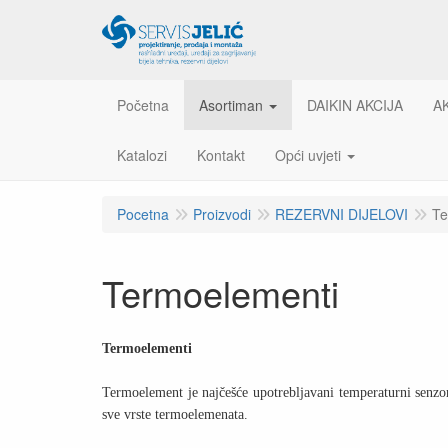
Početna
Asortiman
DAIKIN AKCIJA
A
Katalozi
Kontakt
Opći uvjeti
Pocetna
Proizvodi
REZERVNI DIJELOVI
Te
Termoelementi
Termoelementi
Termoelement je najčešće upotrebljavani temperaturni senzor
sve vrste termoelemenata.