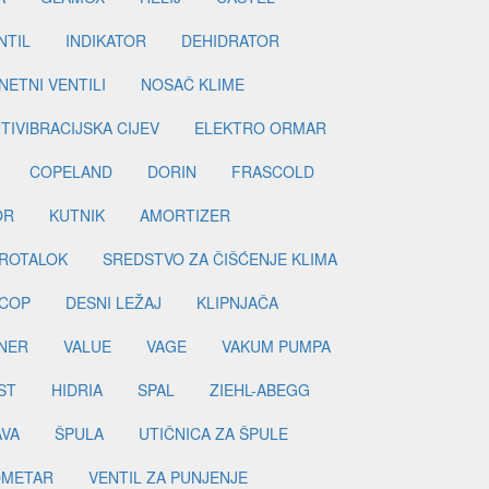
NTIL
INDIKATOR
DEHIDRATOR
ETNI VENTILI
NOSAČ KLIME
TIVIBRACIJSKA CIJEV
ELEKTRO ORMAR
COPELAND
DORIN
FRASCOLD
OR
KUTNIK
AMORTIZER
ROTALOK
SREDSTVO ZA ČIŠĆENJE KLIMA
COP
DESNI LEŽAJ
KLIPNJAČA
NER
VALUE
VAGE
VAKUM PUMPA
ST
HIDRIA
SPAL
ZIEHL-ABEGG
AVA
ŠPULA
UTIČNICA ZA ŠPULE
METAR
VENTIL ZA PUNJENJE