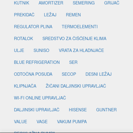
KUTNIK
AMORTIZER
SEMERING
GRIJAČ
PREKIDAČ
LEŽAJ
REMEN
REGULATOR PLINA
TERMOELEMENTI
ROTALOK
SREDSTVO ZA ČIŠĆENJE KLIMA
ULJE
SUNISO
VRATA ZA HLADNJAČE
BLUE REFRIGERATION
SER
ODTOČNA POSUDA
SECOP
DESNI LEŽAJ
KLIPNJAČA
ŽIČANI DALJINSKI UPRAVLJAČ
WI-FI ONLINE UPRAVLJAČ
DALJINSKI UPRAVLJAČ
HISENSE
GUNTNER
VALUE
VAGE
VAKUM PUMPA