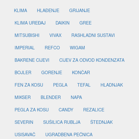
KLIMA
HLAĐENJE
GRIJANJE
KLIMA UREĐAJ
DAIKIN
GREE
MITSUBISHI
VIVAX
RASHLADNI SUSTAVI
IMPERIAL
REFCO
WIGAM
BAKRENE CIJEVI
CIJEV ZA ODVOD KONDENZATA
BOJLER
GORENJE
KONČAR
FEN ZA KOSU
PEGLA
TEFAL
HLADNJAK
MIKSER
BLENDER
NAPA
PEGLA ZA KOSU
CANDY
REZALICE
SEVERIN
SUŠILICA RUBLJA
ŠTEDNJAK
USISAVAČ
UGRADBENA PEĆNICA