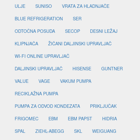
ULJE
SUNISO
VRATA ZA HLADNJAČE
BLUE REFRIGERATION
SER
ODTOČNA POSUDA
SECOP
DESNI LEŽAJ
KLIPNJAČA
ŽIČANI DALJINSKI UPRAVLJAČ
WI-FI ONLINE UPRAVLJAČ
DALJINSKI UPRAVLJAČ
HISENSE
GUNTNER
VALUE
VAGE
VAKUM PUMPA
RECIKLAŽNA PUMPA
PUMPA ZA ODVOD KONDEZATA
PRIKLJUČAK
FRIGOMEC
EBM
EBM PAPST
HIDRIA
SPAL
ZIEHL-ABEGG
SKL
WEIGUANG