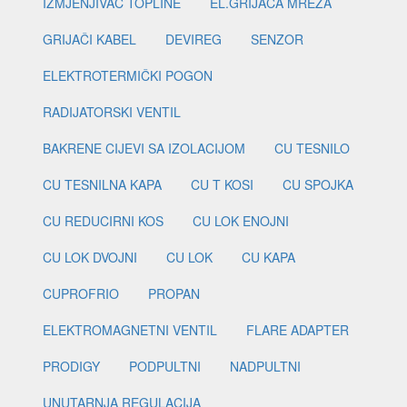
IZMJENJIVAČ TOPLINE
EL.GRIJAČA MREŽA
GRIJAČI KABEL
DEVIREG
SENZOR
ELEKTROTERMIČKI POGON
RADIJATORSKI VENTIL
BAKRENE CIJEVI SA IZOLACIJOM
CU TESNILO
CU TESNILNA KAPA
CU T KOSI
CU SPOJKA
CU REDUCIRNI KOS
CU LOK ENOJNI
CU LOK DVOJNI
CU LOK
CU KAPA
CUPROFRIO
PROPAN
ELEKTROMAGNETNI VENTIL
FLARE ADAPTER
PRODIGY
PODPULTNI
NADPULTNI
UNUTARNJA REGULACIJA