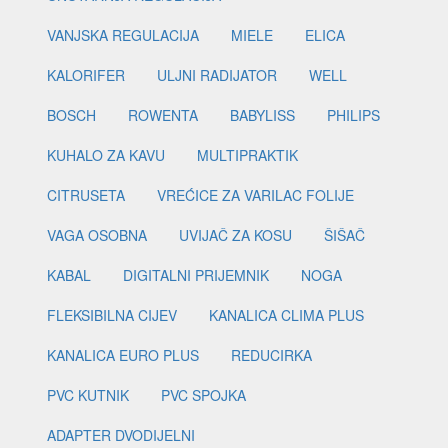
VANJSKA REGULACIJA
MIELE
ELICA
KALORIFER
ULJNI RADIJATOR
WELL
BOSCH
ROWENTA
BABYLISS
PHILIPS
KUHALO ZA KAVU
MULTIPRAKTIK
CITRUSETA
VREĆICE ZA VARILAC FOLIJE
VAGA OSOBNA
UVIJAČ ZA KOSU
ŠIŠAČ
KABAL
DIGITALNI PRIJEMNIK
NOGA
FLEKSIBILNA CIJEV
KANALICA CLIMA PLUS
KANALICA EURO PLUS
REDUCIRKA
PVC KUTNIK
PVC SPOJKA
ADAPTER DVODIJELNI