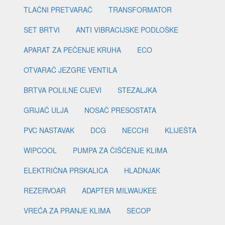
TLAČNI PRETVARAČ
TRANSFORMATOR
SET BRTVI
ANTI VIBRACIJSKE PODLOŠKE
APARAT ZA PEČENJE KRUHA
ECO
OTVARAČ JEZGRE VENTILA
BRTVA POLILNE CIJEVI
STEZALJKA
GRIJAČ ULJA
NOSAČ PRESOSTATA
PVC NASTAVAK
DCG
NECCHI
KLIJEŠTA
WIPCOOL
PUMPA ZA ČIŠĆENJE KLIMA
ELEKTRIČNA PRSKALICA
HLADNJAK
REZERVOAR
ADAPTER MILWAUKEE
VREĆA ZA PRANJE KLIMA
SECOP