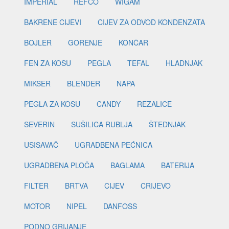
IMPERIAL
REFCO
WIGAM
BAKRENE CIJEVI
CIJEV ZA ODVOD KONDENZATA
BOJLER
GORENJE
KONČAR
FEN ZA KOSU
PEGLA
TEFAL
HLADNJAK
MIKSER
BLENDER
NAPA
PEGLA ZA KOSU
CANDY
REZALICE
SEVERIN
SUŠILICA RUBLJA
ŠTEDNJAK
USISAVAČ
UGRADBENA PEĆNICA
UGRADBENA PLOČA
BAGLAMA
BATERIJA
FILTER
BRTVA
CIJEV
CRIJEVO
MOTOR
NIPEL
DANFOSS
PODNO GRIJANJE