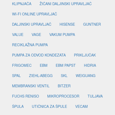
KLIPNJAČA
ŽIČANI DALJINSKI UPRAVLJAČ
WI-FI ONLINE UPRAVLJAČ
DALJINSKI UPRAVLJAČ
HISENSE
GUNTNER
VALUE
VAGE
VAKUM PUMPA
RECIKLAŽNA PUMPA
PUMPA ZA ODVOD KONDEZATA
PRIKLJUČAK
FRIGOMEC
EBM
EBM PAPST
HIDRIA
SPAL
ZIEHL-ABEGG
SKL
WEIGUANG
MEMBRANSKI VENTIL
BITZER
FUCHS RENISO
MIKROPROCESOR
TULJAVA
ŠPULA
UTIČNICA ZA ŠPULE
VECAM