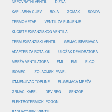
NEPOVRATNI VENTIL
DIZNA
KAPILARNA CIJEV
BOJA
GOMAX
SONDA
TERMOMETAR
VENTIL ZA PUNJENJE
KUĆIŠTE EXPANZISKOG VENTILA
TERM.EXPANZISKI VENTIL
GRIJAČ ISPARIVAČA
ADAPTER ZA ROTALOK
ULOŽAK DEHIDRATORA
MREŽA VENTILATORA
FMI
EMI
ELCO
ISOMEC
IZOLACIJSKI PANELI
IZMJENJIVAČ TOPLINE
EL.GRIJAČA MREŽA
GRIJAČI KABEL
DEVIREG
SENZOR
ELEKTROTERMIČKI POGON
RADIJATORSKI VENTIL