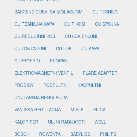
BAKRENE CIJEVI SA IZOLACIJOM
CU TESNILO
CU TESNILNA KAPA
CU T KOSI
CU SPOJKA
CU REDUCIRNI KOS
CU LOK ENOJNI
CU LOK DVOJNI
CU LOK
CU KAPA
CUPROFRIO
PROPAN
ELEKTROMAGNETNI VENTIL
FLARE ADAPTER
PRODIGY
PODPULTNI
NADPULTNI
UNUTARNJA REGULACIJA
VANJSKA REGULACIJA
MIELE
ELICA
KALORIFER
ULJNI RADIJATOR
WELL
BOSCH
ROWENTA
BABYLISS
PHILIPS