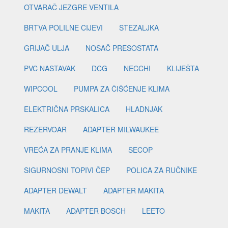
OTVARAČ JEZGRE VENTILA
BRTVA POLILNE CIJEVI
STEZALJKA
GRIJAČ ULJA
NOSAČ PRESOSTATA
PVC NASTAVAK
DCG
NECCHI
KLIJEŠTA
WIPCOOL
PUMPA ZA ČIŠĆENJE KLIMA
ELEKTRIČNA PRSKALICA
HLADNJAK
REZERVOAR
ADAPTER MILWAUKEE
VREĆA ZA PRANJE KLIMA
SECOP
SIGURNOSNI TOPIVI ČEP
POLICA ZA RUČNIKE
ADAPTER DEWALT
ADAPTER MAKITA
MAKITA
ADAPTER BOSCH
LEETO