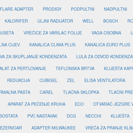
FLARE ADAPTER
PRODIGY
PODPULTNI
NADPULTNI
KALORIFER
ULJNI RADIJATOR
WELL
BOSCH
R
RUSETA
VREĆICE ZA VARILAC FOLIJE
VAGA OSOBNA
LNA CIJEV
KANALICA CLIMA PLUS
KANALICA EURO PLUS
VA ZA SKUPLJANJE KONDENZATA
LULA ZA ODVOD KONDENZA
ALAT ZA PERTLOVANJE
TEFLONSKA BRTVA
KLIJEŠTA KAP
REDUKCIJA
CUBIGEL
ZEL
ELISA VENTILATORA
RMALNA PASTA
CAREL
TLAČNA SKLOPKA
TLAČNI PR
APARAT ZA PEČENJE KRUHA
ECO
OTVARAČ JEZGRE 
SOSTATA
PVC NASTAVAK
DCG
NECCHI
KLIJEŠTA
EZERVOAR
ADAPTER MILWAUKEE
VREĆA ZA PRANJE KLI