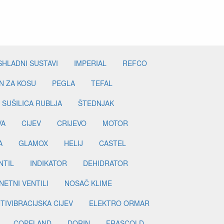
SHLADNI SUSTAVI
IMPERIAL
REFCO
N ZA KOSU
PEGLA
TEFAL
SUŠILICA RUBLJA
ŠTEDNJAK
VA
CIJEV
CRIJEVO
MOTOR
A
GLAMOX
HELIJ
CASTEL
NTIL
INDIKATOR
DEHIDRATOR
ETNI VENTILI
NOSAČ KLIME
TIVIBRACIJSKA CIJEV
ELEKTRO ORMAR
COPELAND
DORIN
FRASCOLD