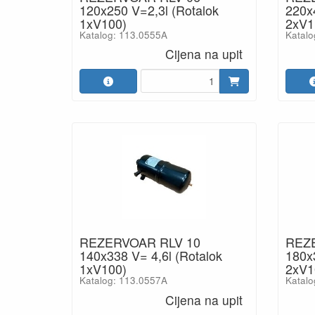
120x250 V=2,3l (Rotalok
220x
1xV100)
2xV1
Katalog: 113.0555A
Katalo
Cijena na upit
REZERVOAR RLV 10
REZ
140x338 V= 4,6l (Rotalok
180x
1xV100)
2xV1
Katalog: 113.0557A
Katalo
Cijena na upit