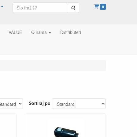
Pretraga
0
VALUE
O nama
Distributeri
Sortiraj po