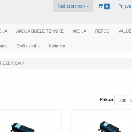
Naš asortiman
Prijava
0
CIJA
AKCIJA BIJELE TEHNIKE
AKCIJA
REFCO
VALUE
takt
Opći uvjeti
Košarica
REZERVOARI
Prikaži