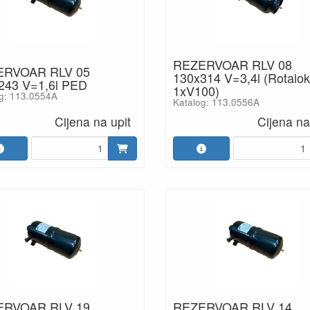
REZERVOAR RLV 08
ERVOAR RLV 05
130x314 V=3,4l (Rotalok
243 V=1,6l PED
1xV100)
g: 113.0554A
Katalog: 113.0556A
Cijena na upit
Cijena na
ERVOAR RLV 19
REZERVOAR RLV 14