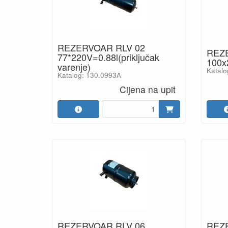
REZERVOAR RLV 02
REZ
77*220V=0.88l(priključak
100x
varenje)
Katalo
Katalog: 130.0993A
Cijena na upit
REZERVOAR RLV 06
REZ