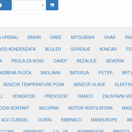
A UREĐAJ
DAIKIN
GREE
MITSUBISHI
VIVAX
RA
DVOD KONDENZATA
BOJLER
GORENJE
KONČAR
FE
A
PEGLA ZA KOSU
CANDY
REZALICE
SEVERIN
ADBENA PLOČA
BAGLAMA
BATERIJA
FILTER
BRT
SENZOR TEMPERATURE PODA
SENZOR VLAGE
ELEKTR
LL
KONEKTOR
PRESOSTAT
RANCO
ZAUSTAVNI VE
OĆNI KONTAKT
SKLOPNIK
MOTOR VENTILATORA
MAGN
ACC CUBIGEL
DORIN
EMBRACO
MANEUROPE
AN
ICCONS
ISPARIVAČ
LU - VE
KOMPRESOR
BRISTOL