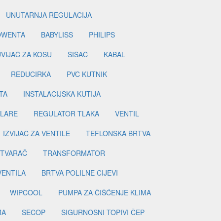
UNUTARNJA REGULACIJA
OWENTA
BABYLISS
PHILIPS
UVIJAČ ZA KOSU
ŠIŠAČ
KABAL
REDUCIRKA
PVC KUTNIK
TA
INSTALACIJSKA KUTIJA
ILARE
REGULATOR TLAKA
VENTIL
IZVIJAČ ZA VENTILE
TEFLONSKA BRTVA
ETVARAČ
TRANSFORMATOR
VENTILA
BRTVA POLILNE CIJEVI
WIPCOOL
PUMPA ZA ČIŠĆENJE KLIMA
MA
SECOP
SIGURNOSNI TOPIVI ČEP