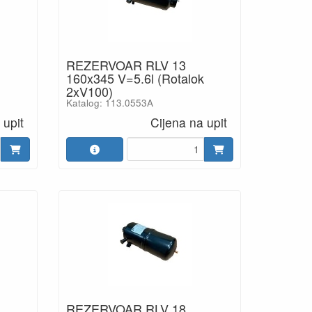
REZERVOAR RLV 13
160x345 V=5.6l (Rotalok
2xV100)
Katalog: 113.0553A
 upit
Cijena na upit
REZERVOAR RLV 18