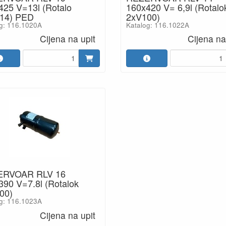
425 V=13l (Rotalo
160x420 V= 6,9l (Rotalo
14) PED
2xV100)
g: 116.1020A
Katalog: 116.1022A
Cijena na upit
Cijena na
ERVOAR RLV 16
390 V=7.8l (Rotalok
00)
g: 116.1023A
Cijena na upit