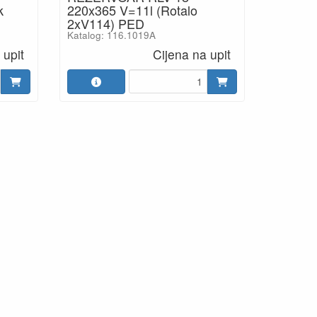
k
220x365 V=11l (Rotalo
2xV114) PED
Katalog: 116.1019A
 upit
Cijena na upit