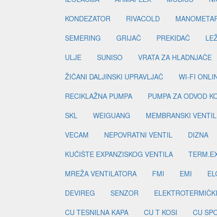
KONDEZATOR
RIVACOLD
MANOMETA
SEMERING
GRIJAČ
PREKIDAČ
LE
ULJE
SUNISO
VRATA ZA HLADNJAČE
ŽIČANI DALJINSKI UPRAVLJAČ
WI-FI ONL
RECIKLAŽNA PUMPA
PUMPA ZA ODVOD K
SKL
WEIGUANG
MEMBRANSKI VENTIL
VECAM
NEPOVRATNI VENTIL
DIZNA
KUĆIŠTE EXPANZISKOG VENTILA
TERM.EX
MREŽA VENTILATORA
FMI
EMI
EL
DEVIREG
SENZOR
ELEKTROTERMIČK
CU TESNILNA KAPA
CU T KOSI
CU SP