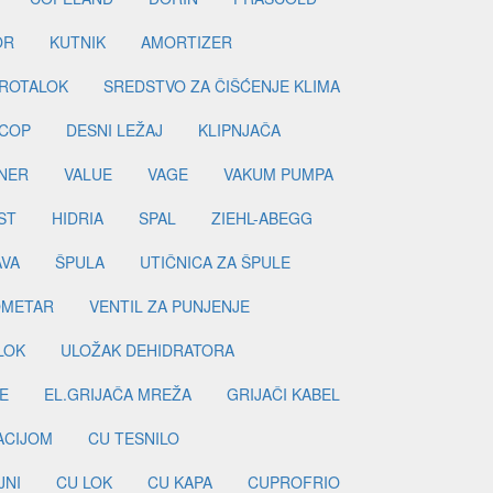
OR
KUTNIK
AMORTIZER
ROTALOK
SREDSTVO ZA ČIŠĆENJE KLIMA
COP
DESNI LEŽAJ
KLIPNJAČA
NER
VALUE
VAGE
VAKUM PUMPA
ST
HIDRIA
SPAL
ZIEHL-ABEGG
AVA
ŠPULA
UTIČNICA ZA ŠPULE
METAR
VENTIL ZA PUNJENJE
LOK
ULOŽAK DEHIDRATORA
E
EL.GRIJAČA MREŽA
GRIJAČI KABEL
LACIJOM
CU TESNILO
JNI
CU LOK
CU KAPA
CUPROFRIO