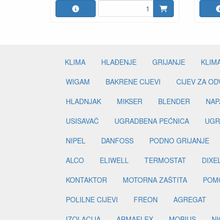
KLIMA
HLAĐENJE
GRIJANJE
KLIM
WIGAM
BAKRENE CIJEVI
CIJEV ZA O
HLADNJAK
MIKSER
BLENDER
NAP
USISAVAČ
UGRADBENA PEĆNICA
UGR
NIPEL
DANFOSS
PODNO GRIJANJE
ALCO
ELIWELL
TERMOSTAT
DIXE
KONTAKTOR
MOTORNA ZAŠTITA
POM
POLILNE CIJEVI
FREON
AGREGAT
IZOLACIJA
ARMAFLEX
MOBIUS
N