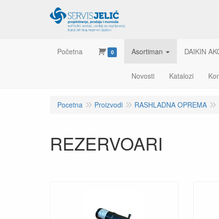
Početna
Asortiman
DAIKIN AK
0
Novosti
Katalozi
Kon
Pocetna
Proizvodi
RASHLADNA OPREMA
REZERVOARI