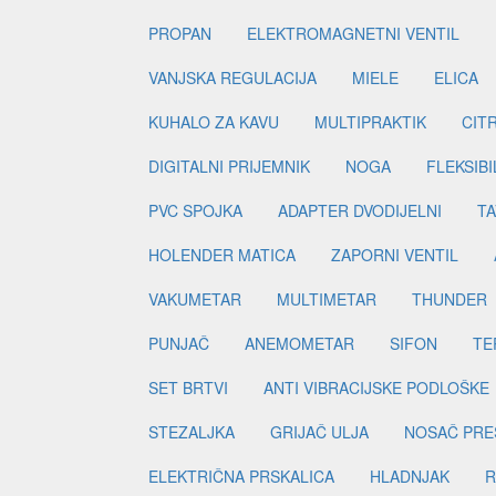
PROPAN
ELEKTROMAGNETNI VENTIL
VANJSKA REGULACIJA
MIELE
ELICA
KUHALO ZA KAVU
MULTIPRAKTIK
CIT
DIGITALNI PRIJEMNIK
NOGA
FLEKSIBI
PVC SPOJKA
ADAPTER DVODIJELNI
TA
HOLENDER MATICA
ZAPORNI VENTIL
VAKUMETAR
MULTIMETAR
THUNDER
PUNJAČ
ANEMOMETAR
SIFON
TE
SET BRTVI
ANTI VIBRACIJSKE PODLOŠKE
STEZALJKA
GRIJAČ ULJA
NOSAČ PRE
ELEKTRIČNA PRSKALICA
HLADNJAK
R