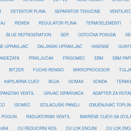
R
DETEKTOR PLINA
SEPARATOR TEKUĆINE
VENTILAT
ŽAJ
REMEN
REGULATOR PLINA
TERMOELEMENTI
BLUE REFRIGERATION
SER
ODTOČNA POSUDA
SE
INE UPRAVLJAČ
DALJINSKI UPRAVLJAČ
HISENSE
GUNT
ONDEZATA
PRIKLJUČAK
FRIGOMEC
EBM
EBM PAP
BITZER
FUCHS RENISO
MIKROPROCESOR
TULJ
KAPILARNA CIJEV
BOJA
GOMAX
SONDA
TERMO
PANZISKI VENTIL
GRIJAČ ISPARIVAČA
ADAPTER ZA ROTA
CO
ISOMEC
IZOLACIJSKI PANELI
IZMJENJIVAČ TOPLIN
I POGON
RADIJATORSKI VENTIL
BAKRENE CIJEVI SA IZO
OJKA
CU REDUCIRNI KOS
CU LOK ENOJNI
CU LOK DVO