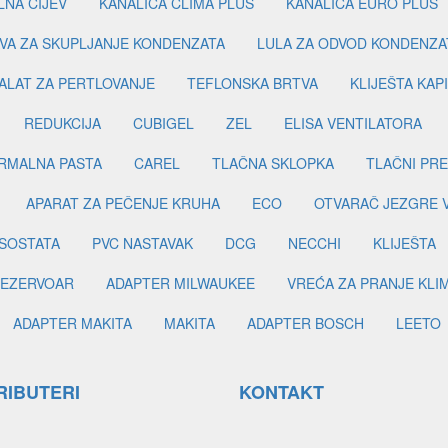
LNA CIJEV
KANALICA CLIMA PLUS
KANALICA EURO PLUS
VA ZA SKUPLJANJE KONDENZATA
LULA ZA ODVOD KONDENZA
ALAT ZA PERTLOVANJE
TEFLONSKA BRTVA
KLIJEŠTA KAP
REDUKCIJA
CUBIGEL
ZEL
ELISA VENTILATORA
RMALNA PASTA
CAREL
TLAČNA SKLOPKA
TLAČNI PR
APARAT ZA PEČENJE KRUHA
ECO
OTVARAČ JEZGRE 
SOSTATA
PVC NASTAVAK
DCG
NECCHI
KLIJEŠTA
EZERVOAR
ADAPTER MILWAUKEE
VREĆA ZA PRANJE KLI
ADAPTER MAKITA
MAKITA
ADAPTER BOSCH
LEETO
RIBUTERI
KONTAKT