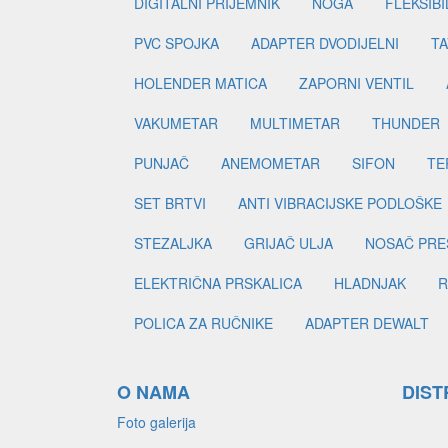
DIGITALNI PRIJEMNIK
NOGA
FLEKSIBI
PVC SPOJKA
ADAPTER DVODIJELNI
TA
HOLENDER MATICA
ZAPORNI VENTIL
VAKUMETAR
MULTIMETAR
THUNDER
PUNJAČ
ANEMOMETAR
SIFON
TE
SET BRTVI
ANTI VIBRACIJSKE PODLOŠKE
STEZALJKA
GRIJAČ ULJA
NOSAČ PRE
ELEKTRIČNA PRSKALICA
HLADNJAK
R
POLICA ZA RUČNIKE
ADAPTER DEWALT
O NAMA
DIST
Foto galerija