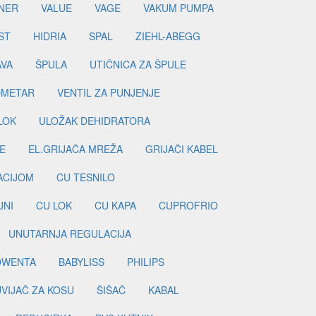
NER
VALUE
VAGE
VAKUM PUMPA
ST
HIDRIA
SPAL
ZIEHL-ABEGG
AVA
ŠPULA
UTIČNICA ZA ŠPULE
METAR
VENTIL ZA PUNJENJE
LOK
ULOŽAK DEHIDRATORA
E
EL.GRIJAČA MREŽA
GRIJAČI KABEL
LACIJOM
CU TESNILO
JNI
CU LOK
CU KAPA
CUPROFRIO
UNUTARNJA REGULACIJA
OWENTA
BABYLISS
PHILIPS
UVIJAČ ZA KOSU
ŠIŠAČ
KABAL