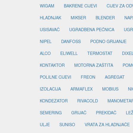
WIGAM
BAKRENE CIJEVI
CIJEV ZA O
HLADNJAK
MIKSER
BLENDER
NAP
USISAVAČ
UGRADBENA PEĆNICA
UGR
NIPEL
DANFOSS
PODNO GRIJANJE
ALCO
ELIWELL
TERMOSTAT
DIXE
KONTAKTOR
MOTORNA ZAŠTITA
POM
POLILNE CIJEVI
FREON
AGREGAT
IZOLACIJA
ARMAFLEX
MOBIUS
N
KONDEZATOR
RIVACOLD
MANOMETA
SEMERING
GRIJAČ
PREKIDAČ
LE
ULJE
SUNISO
VRATA ZA HLADNJAČE