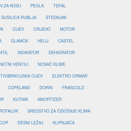
N ZA KOSU
PEGLA
TEFAL
SUŠILICA RUBLJA
ŠTEDNJAK
VA
CIJEV
CRIJEVO
MOTOR
A
GLAMOX
HELIJ
CASTEL
NTIL
INDIKATOR
DEHIDRATOR
ETNI VENTILI
NOSAČ KLIME
TIVIBRACIJSKA CIJEV
ELEKTRO ORMAR
COPELAND
DORIN
FRASCOLD
OR
KUTNIK
AMORTIZER
ROTALOK
SREDSTVO ZA ČIŠĆENJE KLIMA
COP
DESNI LEŽAJ
KLIPNJAČA