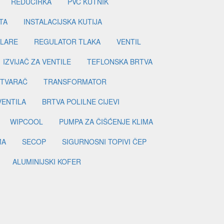
REDUCIRKA
PVC KUTNIK
TA
INSTALACIJSKA KUTIJA
ILARE
REGULATOR TLAKA
VENTIL
IZVIJAČ ZA VENTILE
TEFLONSKA BRTVA
ETVARAČ
TRANSFORMATOR
VENTILA
BRTVA POLILNE CIJEVI
WIPCOOL
PUMPA ZA ČIŠĆENJE KLIMA
MA
SECOP
SIGURNOSNI TOPIVI ČEP
ALUMINIJSKI KOFER