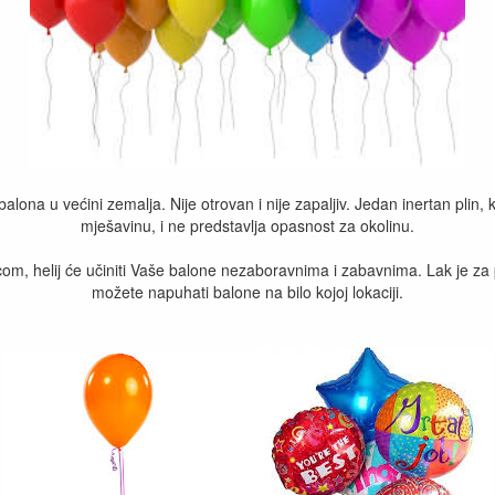
balona u većini zemalja. Nije otrovan i nije zapaljiv. Jedan inertan plin,
mješavinu, i ne predstavlja opasnost za okolinu.
, helij će učiniti Vaše balone nezaboravnima i zabavnima. Lak je za pr
možete napuhati balone na bilo kojoj lokaciji.