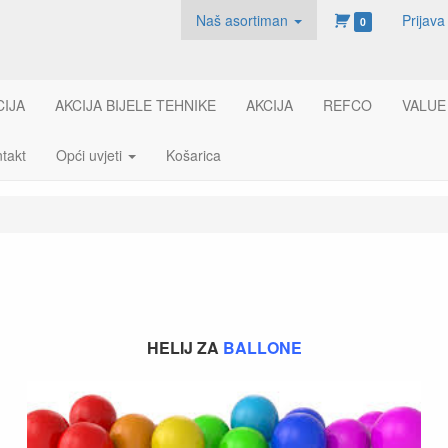
Naš asortiman
Prijava
0
CIJA
AKCIJA BIJELE TEHNIKE
AKCIJA
REFCO
VALUE
takt
Opći uvjeti
Košarica
HELIJ ZA
BALLONE