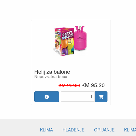
Helij za balone
Nepovratna boca
KM 95.20
KM 112.00
KLIMA
HLAĐENJE
GRIJANJE
KLIM