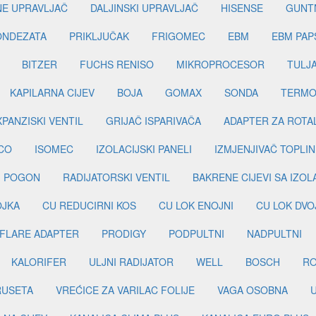
INE UPRAVLJAČ
DALJINSKI UPRAVLJAČ
HISENSE
GUNT
ONDEZATA
PRIKLJUČAK
FRIGOMEC
EBM
EBM PAP
BITZER
FUCHS RENISO
MIKROPROCESOR
TULJ
KAPILARNA CIJEV
BOJA
GOMAX
SONDA
TERMO
PANZISKI VENTIL
GRIJAČ ISPARIVAČA
ADAPTER ZA ROTA
CO
ISOMEC
IZOLACIJSKI PANELI
IZMJENJIVAČ TOPLIN
I POGON
RADIJATORSKI VENTIL
BAKRENE CIJEVI SA IZO
OJKA
CU REDUCIRNI KOS
CU LOK ENOJNI
CU LOK DVO
FLARE ADAPTER
PRODIGY
PODPULTNI
NADPULTNI
KALORIFER
ULJNI RADIJATOR
WELL
BOSCH
R
RUSETA
VREĆICE ZA VARILAC FOLIJE
VAGA OSOBNA