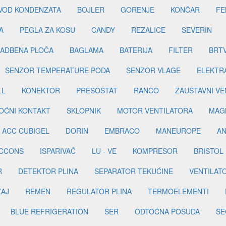
DVOD KONDENZATA
BOJLER
GORENJE
KONČAR
FE
A
PEGLA ZA KOSU
CANDY
REZALICE
SEVERIN
ADBENA PLOČA
BAGLAMA
BATERIJA
FILTER
BRT
SENZOR TEMPERATURE PODA
SENZOR VLAGE
ELEKTR
LL
KONEKTOR
PRESOSTAT
RANCO
ZAUSTAVNI VE
OĆNI KONTAKT
SKLOPNIK
MOTOR VENTILATORA
MAGN
ACC CUBIGEL
DORIN
EMBRACO
MANEUROPE
AN
ICCONS
ISPARIVAČ
LU - VE
KOMPRESOR
BRISTOL
R
DETEKTOR PLINA
SEPARATOR TEKUĆINE
VENTILAT
ŽAJ
REMEN
REGULATOR PLINA
TERMOELEMENTI
BLUE REFRIGERATION
SER
ODTOČNA POSUDA
SE