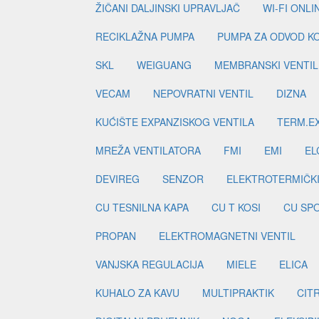
ŽIČANI DALJINSKI UPRAVLJAČ
WI-FI ONL
RECIKLAŽNA PUMPA
PUMPA ZA ODVOD K
SKL
WEIGUANG
MEMBRANSKI VENTIL
VECAM
NEPOVRATNI VENTIL
DIZNA
KUĆIŠTE EXPANZISKOG VENTILA
TERM.EX
MREŽA VENTILATORA
FMI
EMI
EL
DEVIREG
SENZOR
ELEKTROTERMIČK
CU TESNILNA KAPA
CU T KOSI
CU SP
PROPAN
ELEKTROMAGNETNI VENTIL
VANJSKA REGULACIJA
MIELE
ELICA
KUHALO ZA KAVU
MULTIPRAKTIK
CIT