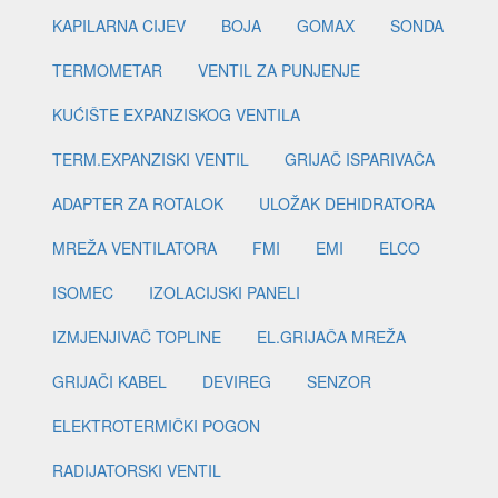
KAPILARNA CIJEV
BOJA
GOMAX
SONDA
TERMOMETAR
VENTIL ZA PUNJENJE
KUĆIŠTE EXPANZISKOG VENTILA
TERM.EXPANZISKI VENTIL
GRIJAČ ISPARIVAČA
ADAPTER ZA ROTALOK
ULOŽAK DEHIDRATORA
MREŽA VENTILATORA
FMI
EMI
ELCO
ISOMEC
IZOLACIJSKI PANELI
IZMJENJIVAČ TOPLINE
EL.GRIJAČA MREŽA
GRIJAČI KABEL
DEVIREG
SENZOR
ELEKTROTERMIČKI POGON
RADIJATORSKI VENTIL