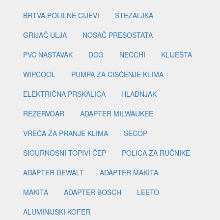
BRTVA POLILNE CIJEVI
STEZALJKA
GRIJAČ ULJA
NOSAČ PRESOSTATA
PVC NASTAVAK
DCG
NECCHI
KLIJEŠTA
WIPCOOL
PUMPA ZA ČIŠĆENJE KLIMA
ELEKTRIČNA PRSKALICA
HLADNJAK
REZERVOAR
ADAPTER MILWAUKEE
VREĆA ZA PRANJE KLIMA
SECOP
SIGURNOSNI TOPIVI ČEP
POLICA ZA RUČNIKE
ADAPTER DEWALT
ADAPTER MAKITA
MAKITA
ADAPTER BOSCH
LEETO
ALUMINIJSKI KOFER