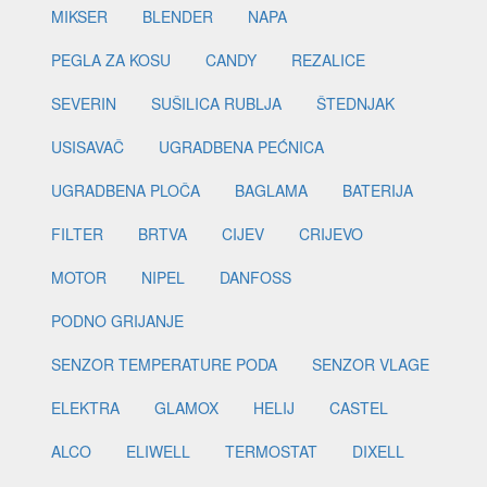
MIKSER
BLENDER
NAPA
PEGLA ZA KOSU
CANDY
REZALICE
SEVERIN
SUŠILICA RUBLJA
ŠTEDNJAK
USISAVAČ
UGRADBENA PEĆNICA
UGRADBENA PLOČA
BAGLAMA
BATERIJA
FILTER
BRTVA
CIJEV
CRIJEVO
MOTOR
NIPEL
DANFOSS
PODNO GRIJANJE
SENZOR TEMPERATURE PODA
SENZOR VLAGE
ELEKTRA
GLAMOX
HELIJ
CASTEL
ALCO
ELIWELL
TERMOSTAT
DIXELL