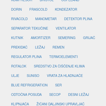
DORIN
FRASCOLD
KONDEZATOR
RIVACOLD
MANOMETAR
DETEKTOR PLINA
SEPARATOR TEKUĆINE
VENTILATOR
KUTNIK
AMORTIZER
SEMERING
GRIJAČ
PREKIDAČ
LEŽAJ
REMEN
REGULATOR PLINA
TERMOELEMENTI
ROTALOK
SREDSTVO ZA ČIŠĆENJE KLIMA
ULJE
SUNISO
VRATA ZA HLADNJAČE
BLUE REFRIGERATION
SER
ODTOČNA POSUDA
SECOP
DESNI LEŽAJ
KLIPNJAČA
ŽIČANI DALJINSKI UPRAVLJAČ