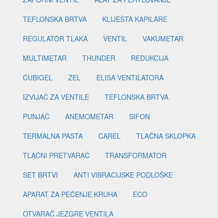
TEFLONSKA BRTVA
KLIJEŠTA KAPILARE
REGULATOR TLAKA
VENTIL
VAKUMETAR
MULTIMETAR
THUNDER
REDUKCIJA
CUBIGEL
ZEL
ELISA VENTILATORA
IZVIJAČ ZA VENTILE
TEFLONSKA BRTVA
PUNJAČ
ANEMOMETAR
SIFON
TERMALNA PASTA
CAREL
TLAČNA SKLOPKA
TLAČNI PRETVARAČ
TRANSFORMATOR
SET BRTVI
ANTI VIBRACIJSKE PODLOŠKE
APARAT ZA PEČENJE KRUHA
ECO
OTVARAČ JEZGRE VENTILA