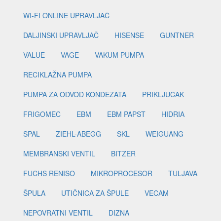
WI-FI ONLINE UPRAVLJAČ
DALJINSKI UPRAVLJAČ
HISENSE
GUNTNER
VALUE
VAGE
VAKUM PUMPA
RECIKLAŽNA PUMPA
PUMPA ZA ODVOD KONDEZATA
PRIKLJUČAK
FRIGOMEC
EBM
EBM PAPST
HIDRIA
SPAL
ZIEHL-ABEGG
SKL
WEIGUANG
MEMBRANSKI VENTIL
BITZER
FUCHS RENISO
MIKROPROCESOR
TULJAVA
ŠPULA
UTIČNICA ZA ŠPULE
VECAM
NEPOVRATNI VENTIL
DIZNA