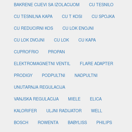
BAKRENE CIJEVI SA IZOLACIJOM
CU TESNILO
CU TESNILNA KAPA
CU T KOSI
CU SPOJKA
CU REDUCIRNI KOS
CU LOK ENOJNI
CU LOK DVOJNI
CU LOK
CU KAPA
CUPROFRIO
PROPAN
ELEKTROMAGNETNI VENTIL
FLARE ADAPTER
PRODIGY
PODPULTNI
NADPULTNI
UNUTARNJA REGULACIJA
VANJSKA REGULACIJA
MIELE
ELICA
KALORIFER
ULJNI RADIJATOR
WELL
BOSCH
ROWENTA
BABYLISS
PHILIPS