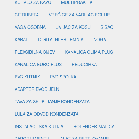
KUHALO ZA KAVU
MULTIPRAKTIK
CITRUSETA
VREĆICE ZA VARILAC FOLIJE
VAGA OSOBNA
UVIJAČ ZA KOSU
ŠIŠAČ
KABAL
DIGITALNI PRIJEMNIK
NOGA
FLEKSIBILNA CIJEV
KANALICA CLIMA PLUS
KANALICA EURO PLUS
REDUCIRKA
PVC KUTNIK
PVC SPOJKA
ADAPTER DVODIJELNI
TAVA ZA SKUPLJANJE KONDENZATA
LULA ZA ODVOD KONDENZATA
INSTALACIJSKA KUTIJA
HOLENDER MATICA
ZAPORNI VENTIL
ALAT ZA PERTLOVANJE