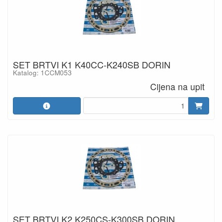
SET BRTVI K1 K40CC-K240SB DORIN
Katalog: 1CCM053
Cijena na upit
SET BRTVI K2 K250CS-K300SB DORIN