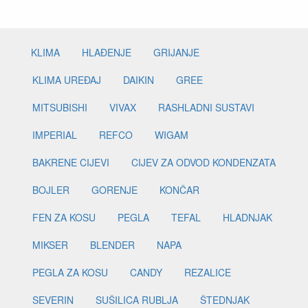
KLIMA
HLAĐENJE
GRIJANJE
KLIMA UREĐAJ
DAIKIN
GREE
MITSUBISHI
VIVAX
RASHLADNI SUSTAVI
IMPERIAL
REFCO
WIGAM
BAKRENE CIJEVI
CIJEV ZA ODVOD KONDENZATA
BOJLER
GORENJE
KONČAR
FEN ZA KOSU
PEGLA
TEFAL
HLADNJAK
MIKSER
BLENDER
NAPA
PEGLA ZA KOSU
CANDY
REZALICE
SEVERIN
SUŠILICA RUBLJA
ŠTEDNJAK