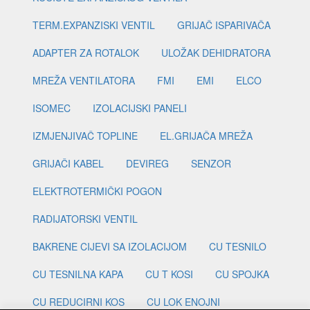
TERM.EXPANZISKI VENTIL
GRIJAČ ISPARIVAČA
ADAPTER ZA ROTALOK
ULOŽAK DEHIDRATORA
MREŽA VENTILATORA
FMI
EMI
ELCO
ISOMEC
IZOLACIJSKI PANELI
IZMJENJIVAČ TOPLINE
EL.GRIJAČA MREŽA
GRIJAČI KABEL
DEVIREG
SENZOR
ELEKTROTERMIČKI POGON
RADIJATORSKI VENTIL
BAKRENE CIJEVI SA IZOLACIJOM
CU TESNILO
CU TESNILNA KAPA
CU T KOSI
CU SPOJKA
CU REDUCIRNI KOS
CU LOK ENOJNI