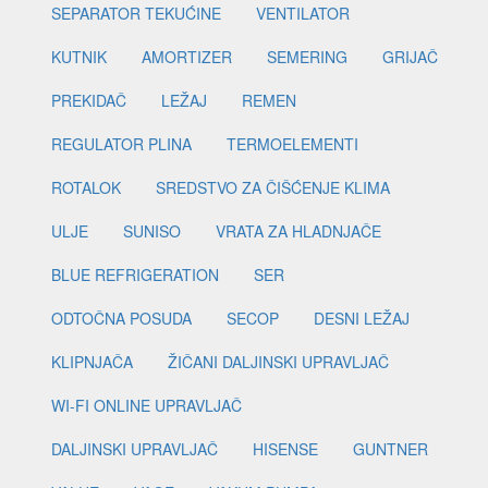
SEPARATOR TEKUĆINE
VENTILATOR
KUTNIK
AMORTIZER
SEMERING
GRIJAČ
PREKIDAČ
LEŽAJ
REMEN
REGULATOR PLINA
TERMOELEMENTI
ROTALOK
SREDSTVO ZA ČIŠĆENJE KLIMA
ULJE
SUNISO
VRATA ZA HLADNJAČE
BLUE REFRIGERATION
SER
ODTOČNA POSUDA
SECOP
DESNI LEŽAJ
KLIPNJAČA
ŽIČANI DALJINSKI UPRAVLJAČ
WI-FI ONLINE UPRAVLJAČ
DALJINSKI UPRAVLJAČ
HISENSE
GUNTNER