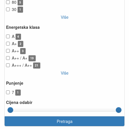
80
5
30
1
Više
Energetska klasa
A
4
A+
2
A++
3
A++ / A+
19
A+++ / A++
21
Više
Punjenje
7
1
Cijena odabir
Pretraga