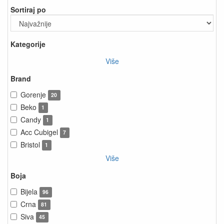
Sortiraj po
Kategorije
Više
Brand
Gorenje
20
Beko
1
Candy
1
Acc Cubigel
7
Bristol
1
Više
Boja
Bijela
96
Crna
81
Siva
45