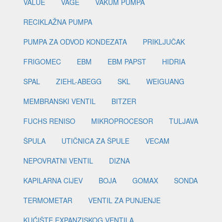
VALUE
VAGE
VAKUM PUMPA
RECIKLAŽNA PUMPA
PUMPA ZA ODVOD KONDEZATA
PRIKLJUČAK
FRIGOMEC
EBM
EBM PAPST
HIDRIA
SPAL
ZIEHL-ABEGG
SKL
WEIGUANG
MEMBRANSKI VENTIL
BITZER
FUCHS RENISO
MIKROPROCESOR
TULJAVA
ŠPULA
UTIČNICA ZA ŠPULE
VECAM
NEPOVRATNI VENTIL
DIZNA
KAPILARNA CIJEV
BOJA
GOMAX
SONDA
TERMOMETAR
VENTIL ZA PUNJENJE
KUĆIŠTE EXPANZISKOG VENTILA