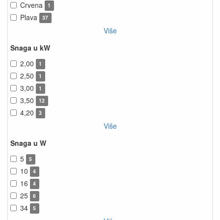
Crvena
1
Plava
37
Više
Snaga u kW
2,00
1
2,50
1
3,00
1
3,50
12
4,20
3
Više
Snaga u W
5
5
10
4
16
4
25
6
34
5