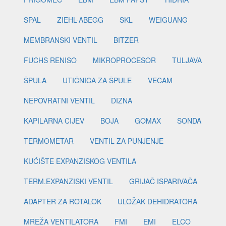
SPAL
ZIEHL-ABEGG
SKL
WEIGUANG
MEMBRANSKI VENTIL
BITZER
FUCHS RENISO
MIKROPROCESOR
TULJAVA
ŠPULA
UTIČNICA ZA ŠPULE
VECAM
NEPOVRATNI VENTIL
DIZNA
KAPILARNA CIJEV
BOJA
GOMAX
SONDA
TERMOMETAR
VENTIL ZA PUNJENJE
KUĆIŠTE EXPANZISKOG VENTILA
TERM.EXPANZISKI VENTIL
GRIJAČ ISPARIVAČA
ADAPTER ZA ROTALOK
ULOŽAK DEHIDRATORA
MREŽA VENTILATORA
FMI
EMI
ELCO