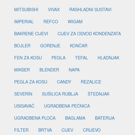
MITSUBISHI
VIVAX
RASHLADNI SUSTAVI
IMPERIAL
REFCO
WIGAM
BAKRENE CIJEVI
CIJEV ZA ODVOD KONDENZATA
BOJLER
GORENJE
KONČAR
FEN ZA KOSU
PEGLA
TEFAL
HLADNJAK
MIKSER
BLENDER
NAPA
PEGLA ZA KOSU
CANDY
REZALICE
SEVERIN
SUŠILICA RUBLJA
ŠTEDNJAK
USISAVAČ
UGRADBENA PEĆNICA
UGRADBENA PLOČA
BAGLAMA
BATERIJA
FILTER
BRTVA
CIJEV
CRIJEVO