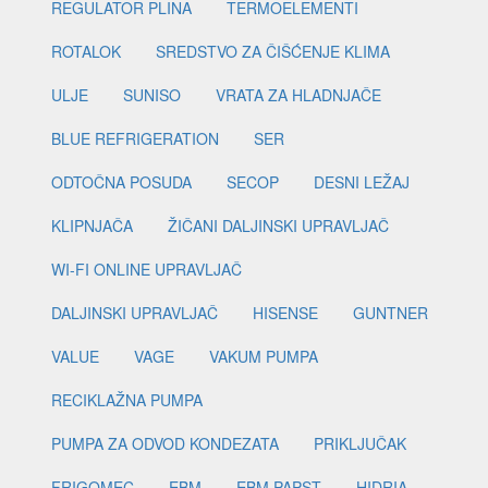
REGULATOR PLINA
TERMOELEMENTI
ROTALOK
SREDSTVO ZA ČIŠĆENJE KLIMA
ULJE
SUNISO
VRATA ZA HLADNJAČE
BLUE REFRIGERATION
SER
ODTOČNA POSUDA
SECOP
DESNI LEŽAJ
KLIPNJAČA
ŽIČANI DALJINSKI UPRAVLJAČ
WI-FI ONLINE UPRAVLJAČ
DALJINSKI UPRAVLJAČ
HISENSE
GUNTNER
VALUE
VAGE
VAKUM PUMPA
RECIKLAŽNA PUMPA
PUMPA ZA ODVOD KONDEZATA
PRIKLJUČAK
FRIGOMEC
EBM
EBM PAPST
HIDRIA