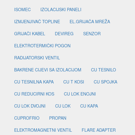
ISOMEC
IZOLACIJSKI PANELI
IZMJENJIVAČ TOPLINE
EL.GRIJAČA MREŽA
GRIJAČI KABEL
DEVIREG
SENZOR
ELEKTROTERMIČKI POGON
RADIJATORSKI VENTIL
BAKRENE CIJEVI SA IZOLACIJOM
CU TESNILO
CU TESNILNA KAPA
CU T KOSI
CU SPOJKA
CU REDUCIRNI KOS
CU LOK ENOJNI
CU LOK DVOJNI
CU LOK
CU KAPA
CUPROFRIO
PROPAN
ELEKTROMAGNETNI VENTIL
FLARE ADAPTER