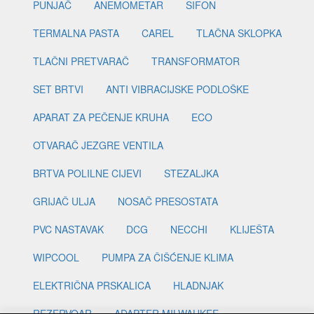
PUNJAČ
ANEMOMETAR
SIFON
TERMALNA PASTA
CAREL
TLAČNA SKLOPKA
TLAČNI PRETVARAČ
TRANSFORMATOR
SET BRTVI
ANTI VIBRACIJSKE PODLOŠKE
APARAT ZA PEČENJE KRUHA
ECO
OTVARAČ JEZGRE VENTILA
BRTVA POLILNE CIJEVI
STEZALJKA
GRIJAČ ULJA
NOSAČ PRESOSTATA
PVC NASTAVAK
DCG
NECCHI
KLIJEŠTA
WIPCOOL
PUMPA ZA ČIŠĆENJE KLIMA
ELEKTRIČNA PRSKALICA
HLADNJAK
REZERVOAR
ADAPTER MILWAUKEE