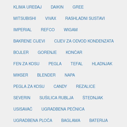
KLIMA UREĐAJ
DAIKIN
GREE
MITSUBISHI
VIVAX
RASHLADNI SUSTAVI
IMPERIAL
REFCO
WIGAM
BAKRENE CIJEVI
CIJEV ZA ODVOD KONDENZATA
BOJLER
GORENJE
KONČAR
FEN ZA KOSU
PEGLA
TEFAL
HLADNJAK
MIKSER
BLENDER
NAPA
PEGLA ZA KOSU
CANDY
REZALICE
SEVERIN
SUŠILICA RUBLJA
ŠTEDNJAK
USISAVAČ
UGRADBENA PEĆNICA
UGRADBENA PLOČA
BAGLAMA
BATERIJA