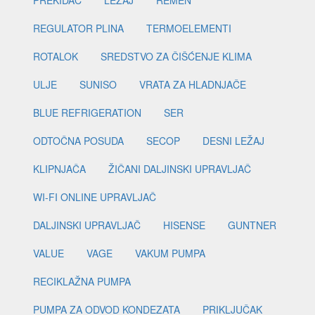
PREKIDAČ
LEŽAJ
REMEN
REGULATOR PLINA
TERMOELEMENTI
ROTALOK
SREDSTVO ZA ČIŠĆENJE KLIMA
ULJE
SUNISO
VRATA ZA HLADNJAČE
BLUE REFRIGERATION
SER
ODTOČNA POSUDA
SECOP
DESNI LEŽAJ
KLIPNJAČA
ŽIČANI DALJINSKI UPRAVLJAČ
WI-FI ONLINE UPRAVLJAČ
DALJINSKI UPRAVLJAČ
HISENSE
GUNTNER
VALUE
VAGE
VAKUM PUMPA
RECIKLAŽNA PUMPA
PUMPA ZA ODVOD KONDEZATA
PRIKLJUČAK