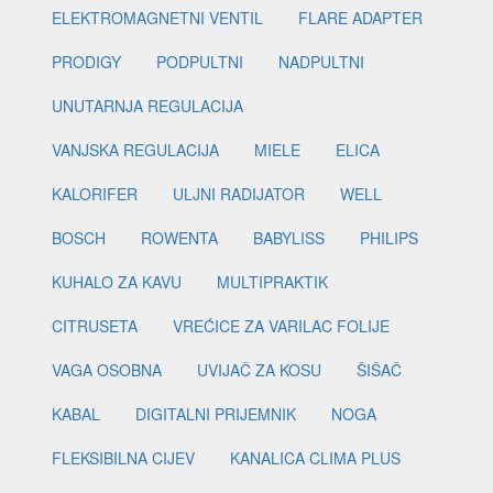
ELEKTROMAGNETNI VENTIL
FLARE ADAPTER
PRODIGY
PODPULTNI
NADPULTNI
UNUTARNJA REGULACIJA
VANJSKA REGULACIJA
MIELE
ELICA
KALORIFER
ULJNI RADIJATOR
WELL
BOSCH
ROWENTA
BABYLISS
PHILIPS
KUHALO ZA KAVU
MULTIPRAKTIK
CITRUSETA
VREĆICE ZA VARILAC FOLIJE
VAGA OSOBNA
UVIJAČ ZA KOSU
ŠIŠAČ
KABAL
DIGITALNI PRIJEMNIK
NOGA
FLEKSIBILNA CIJEV
KANALICA CLIMA PLUS