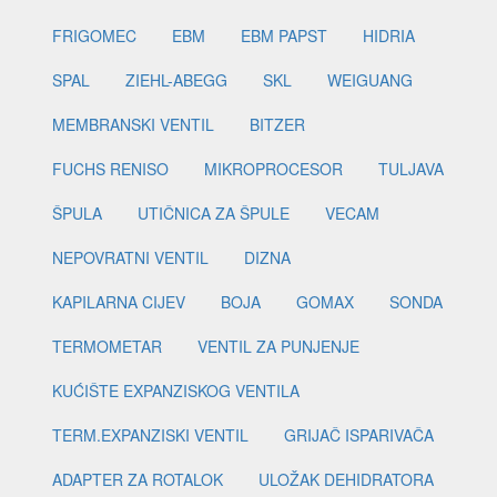
FRIGOMEC
EBM
EBM PAPST
HIDRIA
SPAL
ZIEHL-ABEGG
SKL
WEIGUANG
MEMBRANSKI VENTIL
BITZER
FUCHS RENISO
MIKROPROCESOR
TULJAVA
ŠPULA
UTIČNICA ZA ŠPULE
VECAM
NEPOVRATNI VENTIL
DIZNA
KAPILARNA CIJEV
BOJA
GOMAX
SONDA
TERMOMETAR
VENTIL ZA PUNJENJE
KUĆIŠTE EXPANZISKOG VENTILA
TERM.EXPANZISKI VENTIL
GRIJAČ ISPARIVAČA
ADAPTER ZA ROTALOK
ULOŽAK DEHIDRATORA