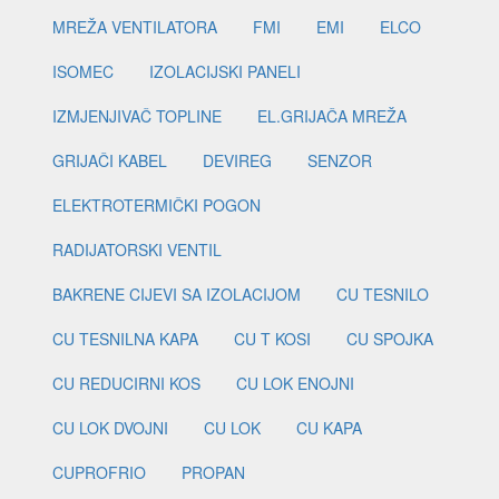
MREŽA VENTILATORA
FMI
EMI
ELCO
ISOMEC
IZOLACIJSKI PANELI
IZMJENJIVAČ TOPLINE
EL.GRIJAČA MREŽA
GRIJAČI KABEL
DEVIREG
SENZOR
ELEKTROTERMIČKI POGON
RADIJATORSKI VENTIL
BAKRENE CIJEVI SA IZOLACIJOM
CU TESNILO
CU TESNILNA KAPA
CU T KOSI
CU SPOJKA
CU REDUCIRNI KOS
CU LOK ENOJNI
CU LOK DVOJNI
CU LOK
CU KAPA
CUPROFRIO
PROPAN