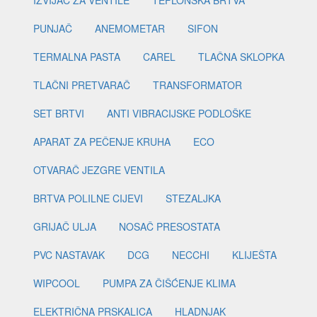
IZVIJAČ ZA VENTILE
TEFLONSKA BRTVA
PUNJAČ
ANEMOMETAR
SIFON
TERMALNA PASTA
CAREL
TLAČNA SKLOPKA
TLAČNI PRETVARAČ
TRANSFORMATOR
SET BRTVI
ANTI VIBRACIJSKE PODLOŠKE
APARAT ZA PEČENJE KRUHA
ECO
OTVARAČ JEZGRE VENTILA
BRTVA POLILNE CIJEVI
STEZALJKA
GRIJAČ ULJA
NOSAČ PRESOSTATA
PVC NASTAVAK
DCG
NECCHI
KLIJEŠTA
WIPCOOL
PUMPA ZA ČIŠĆENJE KLIMA
ELEKTRIČNA PRSKALICA
HLADNJAK