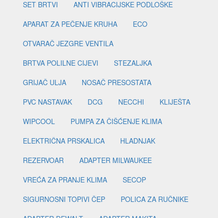
SET BRTVI
ANTI VIBRACIJSKE PODLOŠKE
APARAT ZA PEČENJE KRUHA
ECO
OTVARAČ JEZGRE VENTILA
BRTVA POLILNE CIJEVI
STEZALJKA
GRIJAČ ULJA
NOSAČ PRESOSTATA
PVC NASTAVAK
DCG
NECCHI
KLIJEŠTA
WIPCOOL
PUMPA ZA ČIŠĆENJE KLIMA
ELEKTRIČNA PRSKALICA
HLADNJAK
REZERVOAR
ADAPTER MILWAUKEE
VREĆA ZA PRANJE KLIMA
SECOP
SIGURNOSNI TOPIVI ČEP
POLICA ZA RUČNIKE