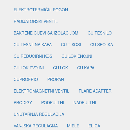
ELEKTROTERMIČKI POGON
RADIJATORSKI VENTIL
BAKRENE CIJEVI SA IZOLACIJOM
CU TESNILO
CU TESNILNA KAPA
CU T KOSI
CU SPOJKA
CU REDUCIRNI KOS
CU LOK ENOJNI
CU LOK DVOJNI
CU LOK
CU KAPA
CUPROFRIO
PROPAN
ELEKTROMAGNETNI VENTIL
FLARE ADAPTER
PRODIGY
PODPULTNI
NADPULTNI
UNUTARNJA REGULACIJA
VANJSKA REGULACIJA
MIELE
ELICA