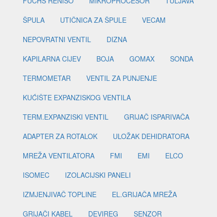
FUCHS RENISO
MIKROPROCESOR
TULJAVA
ŠPULA
UTIČNICA ZA ŠPULE
VECAM
NEPOVRATNI VENTIL
DIZNA
KAPILARNA CIJEV
BOJA
GOMAX
SONDA
TERMOMETAR
VENTIL ZA PUNJENJE
KUĆIŠTE EXPANZISKOG VENTILA
TERM.EXPANZISKI VENTIL
GRIJAČ ISPARIVAČA
ADAPTER ZA ROTALOK
ULOŽAK DEHIDRATORA
MREŽA VENTILATORA
FMI
EMI
ELCO
ISOMEC
IZOLACIJSKI PANELI
IZMJENJIVAČ TOPLINE
EL.GRIJAČA MREŽA
GRIJAČI KABEL
DEVIREG
SENZOR