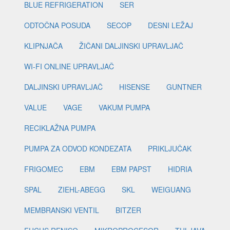
BLUE REFRIGERATION
SER
ODTOČNA POSUDA
SECOP
DESNI LEŽAJ
KLIPNJAČA
ŽIČANI DALJINSKI UPRAVLJAČ
WI-FI ONLINE UPRAVLJAČ
DALJINSKI UPRAVLJAČ
HISENSE
GUNTNER
VALUE
VAGE
VAKUM PUMPA
RECIKLAŽNA PUMPA
PUMPA ZA ODVOD KONDEZATA
PRIKLJUČAK
FRIGOMEC
EBM
EBM PAPST
HIDRIA
SPAL
ZIEHL-ABEGG
SKL
WEIGUANG
MEMBRANSKI VENTIL
BITZER