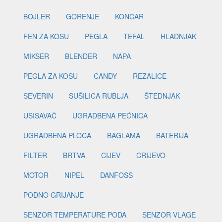
BOJLER
GORENJE
KONČAR
FEN ZA KOSU
PEGLA
TEFAL
HLADNJAK
MIKSER
BLENDER
NAPA
PEGLA ZA KOSU
CANDY
REZALICE
SEVERIN
SUŠILICA RUBLJA
ŠTEDNJAK
USISAVAČ
UGRADBENA PEĆNICA
UGRADBENA PLOČA
BAGLAMA
BATERIJA
FILTER
BRTVA
CIJEV
CRIJEVO
MOTOR
NIPEL
DANFOSS
PODNO GRIJANJE
SENZOR TEMPERATURE PODA
SENZOR VLAGE