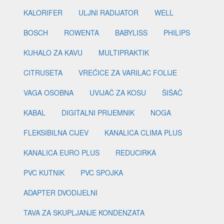
KALORIFER
ULJNI RADIJATOR
WELL
BOSCH
ROWENTA
BABYLISS
PHILIPS
KUHALO ZA KAVU
MULTIPRAKTIK
CITRUSETA
VREĆICE ZA VARILAC FOLIJE
VAGA OSOBNA
UVIJAČ ZA KOSU
ŠIŠAČ
KABAL
DIGITALNI PRIJEMNIK
NOGA
FLEKSIBILNA CIJEV
KANALICA CLIMA PLUS
KANALICA EURO PLUS
REDUCIRKA
PVC KUTNIK
PVC SPOJKA
ADAPTER DVODIJELNI
TAVA ZA SKUPLJANJE KONDENZATA