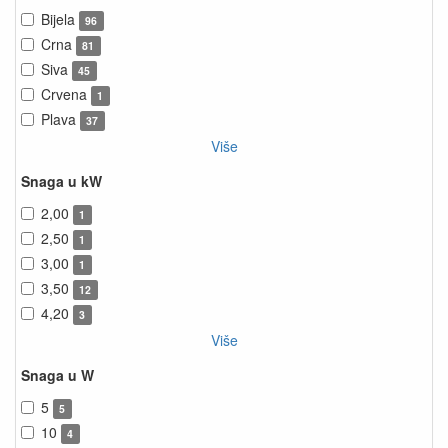
Bijela
96
Crna
81
Siva
45
Crvena
1
Plava
37
Više
Snaga u kW
2,00
1
2,50
1
3,00
1
3,50
12
4,20
3
Više
Snaga u W
5
5
10
4