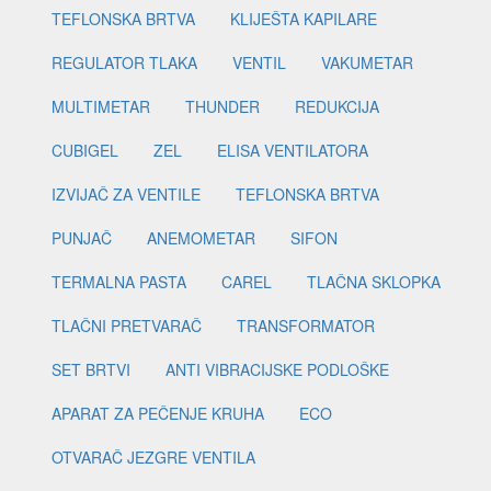
TEFLONSKA BRTVA
KLIJEŠTA KAPILARE
REGULATOR TLAKA
VENTIL
VAKUMETAR
MULTIMETAR
THUNDER
REDUKCIJA
CUBIGEL
ZEL
ELISA VENTILATORA
IZVIJAČ ZA VENTILE
TEFLONSKA BRTVA
PUNJAČ
ANEMOMETAR
SIFON
TERMALNA PASTA
CAREL
TLAČNA SKLOPKA
TLAČNI PRETVARAČ
TRANSFORMATOR
SET BRTVI
ANTI VIBRACIJSKE PODLOŠKE
APARAT ZA PEČENJE KRUHA
ECO
OTVARAČ JEZGRE VENTILA