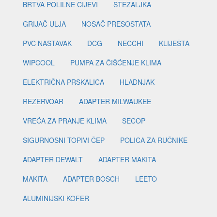
BRTVA POLILNE CIJEVI
STEZALJKA
GRIJAČ ULJA
NOSAČ PRESOSTATA
PVC NASTAVAK
DCG
NECCHI
KLIJEŠTA
WIPCOOL
PUMPA ZA ČIŠĆENJE KLIMA
ELEKTRIČNA PRSKALICA
HLADNJAK
REZERVOAR
ADAPTER MILWAUKEE
VREĆA ZA PRANJE KLIMA
SECOP
SIGURNOSNI TOPIVI ČEP
POLICA ZA RUČNIKE
ADAPTER DEWALT
ADAPTER MAKITA
MAKITA
ADAPTER BOSCH
LEETO
ALUMINIJSKI KOFER