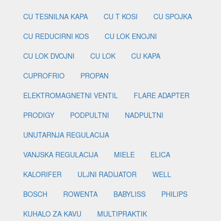
CU TESNILNA KAPA
CU T KOSI
CU SPOJKA
CU REDUCIRNI KOS
CU LOK ENOJNI
CU LOK DVOJNI
CU LOK
CU KAPA
CUPROFRIO
PROPAN
ELEKTROMAGNETNI VENTIL
FLARE ADAPTER
PRODIGY
PODPULTNI
NADPULTNI
UNUTARNJA REGULACIJA
VANJSKA REGULACIJA
MIELE
ELICA
KALORIFER
ULJNI RADIJATOR
WELL
BOSCH
ROWENTA
BABYLISS
PHILIPS
KUHALO ZA KAVU
MULTIPRAKTIK