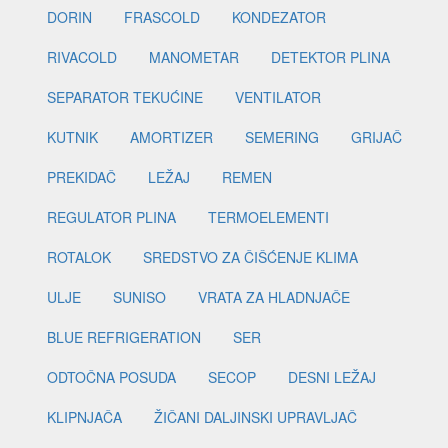
DORIN
FRASCOLD
KONDEZATOR
RIVACOLD
MANOMETAR
DETEKTOR PLINA
SEPARATOR TEKUĆINE
VENTILATOR
KUTNIK
AMORTIZER
SEMERING
GRIJAČ
PREKIDAČ
LEŽAJ
REMEN
REGULATOR PLINA
TERMOELEMENTI
ROTALOK
SREDSTVO ZA ČIŠĆENJE KLIMA
ULJE
SUNISO
VRATA ZA HLADNJAČE
BLUE REFRIGERATION
SER
ODTOČNA POSUDA
SECOP
DESNI LEŽAJ
KLIPNJAČA
ŽIČANI DALJINSKI UPRAVLJAČ