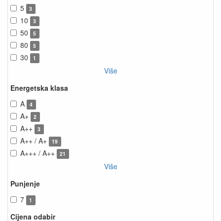
5
3
10
3
50
5
80
5
30
1
Više
Energetska klasa
A
4
A+
2
A++
3
A++ / A+
19
A+++ / A++
21
Više
Punjenje
7
1
Cijena odabir