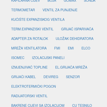
KAPILARNA CIJEV
BOJA
GOMAX
SONDA
TERMOMETAR
VENTIL ZA PUNJENJE
KUĆIŠTE EXPANZISKOG VENTILA
TERM.EXPANZISKI VENTIL
GRIJAČ ISPARIVAČA
ADAPTER ZA ROTALOK
ULOŽAK DEHIDRATORA
MREŽA VENTILATORA
FMI
EMI
ELCO
ISOMEC
IZOLACIJSKI PANELI
IZMJENJIVAČ TOPLINE
EL.GRIJAČA MREŽA
GRIJAČI KABEL
DEVIREG
SENZOR
ELEKTROTERMIČKI POGON
RADIJATORSKI VENTIL
BAKRENE CIJEVI SA IZOLACIJOM
CU TESNILO