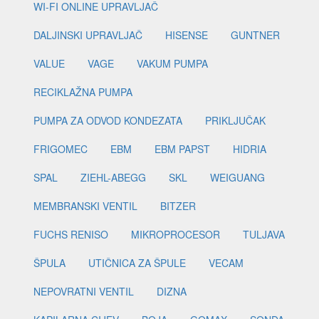
WI-FI ONLINE UPRAVLJAČ
DALJINSKI UPRAVLJAČ
HISENSE
GUNTNER
VALUE
VAGE
VAKUM PUMPA
RECIKLAŽNA PUMPA
PUMPA ZA ODVOD KONDEZATA
PRIKLJUČAK
FRIGOMEC
EBM
EBM PAPST
HIDRIA
SPAL
ZIEHL-ABEGG
SKL
WEIGUANG
MEMBRANSKI VENTIL
BITZER
FUCHS RENISO
MIKROPROCESOR
TULJAVA
ŠPULA
UTIČNICA ZA ŠPULE
VECAM
NEPOVRATNI VENTIL
DIZNA