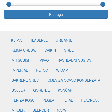
Pretraga
KLIMA
HLAĐENJE
GRIJANJE
KLIMA UREĐAJ
DAIKIN
GREE
MITSUBISHI
VIVAX
RASHLADNI SUSTAVI
IMPERIAL
REFCO
WIGAM
BAKRENE CIJEVI
CIJEV ZA ODVOD KONDENZATA
BOJLER
GORENJE
KONČAR
FEN ZA KOSU
PEGLA
TEFAL
HLADNJAK
MIKSER
BLENDER
NAPA