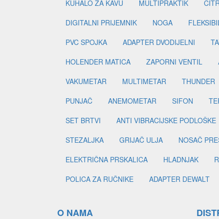
KUHALO ZA KAVU
MULTIPRAKTIK
CIT
DIGITALNI PRIJEMNIK
NOGA
FLEKSIBI
PVC SPOJKA
ADAPTER DVODIJELNI
TA
HOLENDER MATICA
ZAPORNI VENTIL
VAKUMETAR
MULTIMETAR
THUNDER
PUNJAČ
ANEMOMETAR
SIFON
TE
SET BRTVI
ANTI VIBRACIJSKE PODLOŠKE
STEZALJKA
GRIJAČ ULJA
NOSAČ PRE
ELEKTRIČNA PRSKALICA
HLADNJAK
R
POLICA ZA RUČNIKE
ADAPTER DEWALT
O NAMA
DIST