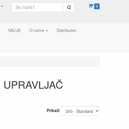
Pretraga
0
VALUE
O nama
Distributeri
KI UPRAVLJAČ
Prikaži