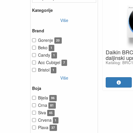
Kategorije
Više
Brand
Gorenje
20
Beko
1
Daikin BR
Candy
1
daljinski up
Acc Cubigel
Katalog: BR
7
Bristol
1
Više
Boja
Bijela
96
Crna
81
Siva
45
Crvena
1
Plava
37