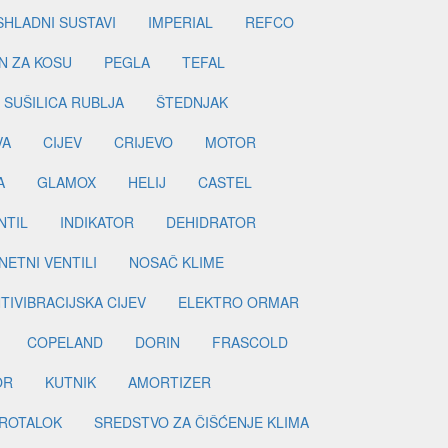
SHLADNI SUSTAVI
IMPERIAL
REFCO
N ZA KOSU
PEGLA
TEFAL
SUŠILICA RUBLJA
ŠTEDNJAK
VA
CIJEV
CRIJEVO
MOTOR
A
GLAMOX
HELIJ
CASTEL
NTIL
INDIKATOR
DEHIDRATOR
ETNI VENTILI
NOSAČ KLIME
TIVIBRACIJSKA CIJEV
ELEKTRO ORMAR
COPELAND
DORIN
FRASCOLD
OR
KUTNIK
AMORTIZER
ROTALOK
SREDSTVO ZA ČIŠĆENJE KLIMA