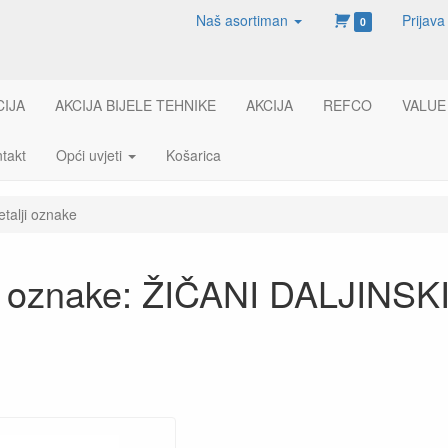
Naš asortiman
Prijava
0
CIJA
AKCIJA BIJELE TEHNIKE
AKCIJA
REFCO
VALUE
takt
Opći uvjeti
Košarica
etalji oznake
ji oznake: ŽIČANI DALJINS