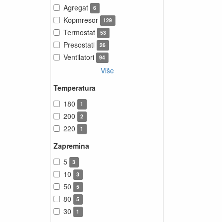
Agregat
6
Kopmresor
129
Termostat
53
Presostati
26
Ventilatori
94
Više
Temperatura
180
1
200
2
220
1
Zapremina
5
3
10
3
50
5
80
5
30
1