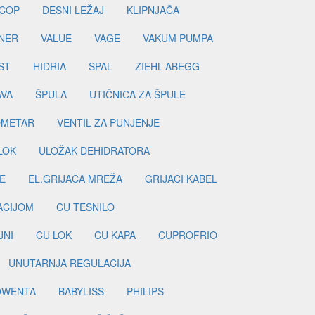
COP
DESNI LEŽAJ
KLIPNJAČA
NER
VALUE
VAGE
VAKUM PUMPA
ST
HIDRIA
SPAL
ZIEHL-ABEGG
AVA
ŠPULA
UTIČNICA ZA ŠPULE
METAR
VENTIL ZA PUNJENJE
LOK
ULOŽAK DEHIDRATORA
E
EL.GRIJAČA MREŽA
GRIJAČI KABEL
LACIJOM
CU TESNILO
JNI
CU LOK
CU KAPA
CUPROFRIO
UNUTARNJA REGULACIJA
OWENTA
BABYLISS
PHILIPS