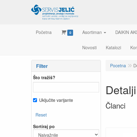
Početna
Asortiman
DAIKIN AK
0
Novosti
Katalozi
Kon
Filter
Pocetna
D
Što tražiš?
Detal
Uključite varijante
Članci
Reset
Sortiraj po