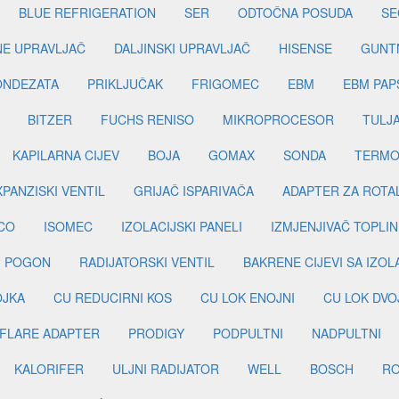
BLUE REFRIGERATION
SER
ODTOČNA POSUDA
SE
INE UPRAVLJAČ
DALJINSKI UPRAVLJAČ
HISENSE
GUNT
ONDEZATA
PRIKLJUČAK
FRIGOMEC
EBM
EBM PAP
BITZER
FUCHS RENISO
MIKROPROCESOR
TULJ
KAPILARNA CIJEV
BOJA
GOMAX
SONDA
TERMO
PANZISKI VENTIL
GRIJAČ ISPARIVAČA
ADAPTER ZA ROTA
CO
ISOMEC
IZOLACIJSKI PANELI
IZMJENJIVAČ TOPLIN
I POGON
RADIJATORSKI VENTIL
BAKRENE CIJEVI SA IZO
OJKA
CU REDUCIRNI KOS
CU LOK ENOJNI
CU LOK DVO
FLARE ADAPTER
PRODIGY
PODPULTNI
NADPULTNI
KALORIFER
ULJNI RADIJATOR
WELL
BOSCH
R