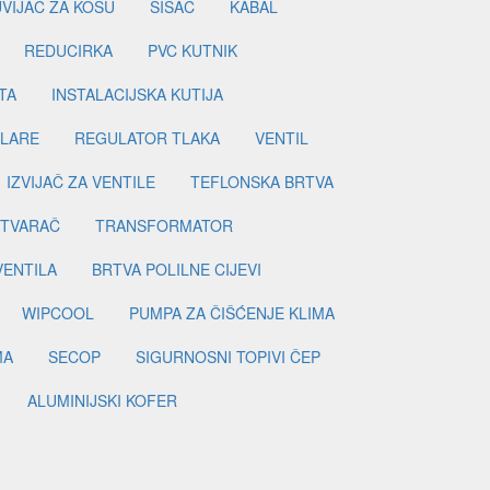
UVIJAČ ZA KOSU
ŠIŠAČ
KABAL
REDUCIRKA
PVC KUTNIK
TA
INSTALACIJSKA KUTIJA
ILARE
REGULATOR TLAKA
VENTIL
IZVIJAČ ZA VENTILE
TEFLONSKA BRTVA
ETVARAČ
TRANSFORMATOR
VENTILA
BRTVA POLILNE CIJEVI
WIPCOOL
PUMPA ZA ČIŠĆENJE KLIMA
MA
SECOP
SIGURNOSNI TOPIVI ČEP
ALUMINIJSKI KOFER