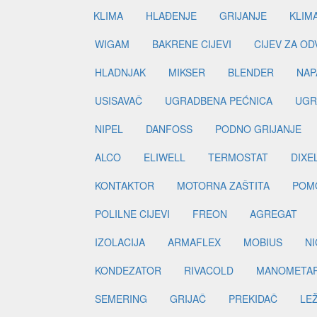
KLIMA
HLAĐENJE
GRIJANJE
KLIM
WIGAM
BAKRENE CIJEVI
CIJEV ZA O
HLADNJAK
MIKSER
BLENDER
NAP
USISAVAČ
UGRADBENA PEĆNICA
UGR
NIPEL
DANFOSS
PODNO GRIJANJE
ALCO
ELIWELL
TERMOSTAT
DIXE
KONTAKTOR
MOTORNA ZAŠTITA
POM
POLILNE CIJEVI
FREON
AGREGAT
IZOLACIJA
ARMAFLEX
MOBIUS
N
KONDEZATOR
RIVACOLD
MANOMETA
SEMERING
GRIJAČ
PREKIDAČ
LE