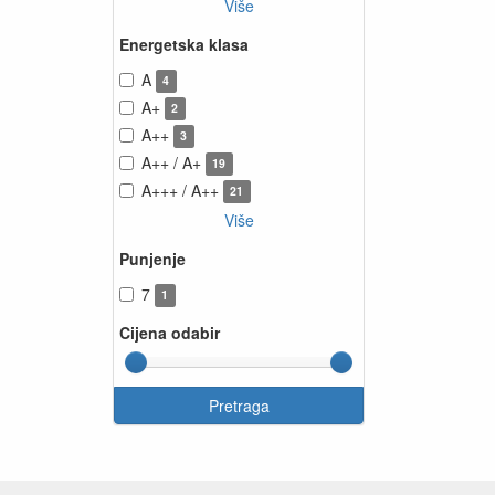
Više
Energetska klasa
A
4
A+
2
A++
3
A++ / A+
19
A+++ / A++
21
Više
Punjenje
7
1
Cijena odabir
Pretraga