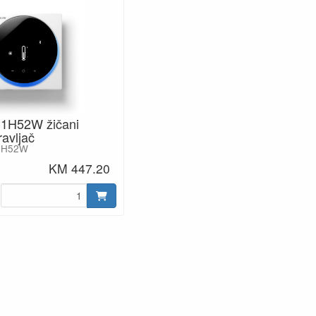
C1H52W žičani
ravljač
C1H52W
KM 447.20