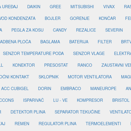
A UREĐAJ
DAIKIN
GREE
MITSUBISHI
VIVAX
RA
DVOD KONDENZATA
BOJLER
GORENJE
KONČAR
FE
A
PEGLA ZA KOSU
CANDY
REZALICE
SEVERIN
ADBENA PLOČA
BAGLAMA
BATERIJA
FILTER
BRT
SENZOR TEMPERATURE PODA
SENZOR VLAGE
ELEKTR
LL
KONEKTOR
PRESOSTAT
RANCO
ZAUSTAVNI VE
OĆNI KONTAKT
SKLOPNIK
MOTOR VENTILATORA
MAGN
ACC CUBIGEL
DORIN
EMBRACO
MANEUROPE
AN
ICCONS
ISPARIVAČ
LU - VE
KOMPRESOR
BRISTOL
R
DETEKTOR PLINA
SEPARATOR TEKUĆINE
VENTILAT
ŽAJ
REMEN
REGULATOR PLINA
TERMOELEMENTI