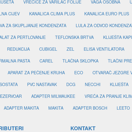
RUSETA
VREĆICE ZA VARILAC FOLIJE
VAGA OSOBNA
LNA CIJEV
KANALICA CLIMA PLUS
KANALICA EURO PLUS
VA ZA SKUPLJANJE KONDENZATA
LULA ZA ODVOD KONDENZA
ALAT ZA PERTLOVANJE
TEFLONSKA BRTVA
KLIJEŠTA KAP
REDUKCIJA
CUBIGEL
ZEL
ELISA VENTILATORA
RMALNA PASTA
CAREL
TLAČNA SKLOPKA
TLAČNI PR
APARAT ZA PEČENJE KRUHA
ECO
OTVARAČ JEZGRE 
SOSTATA
PVC NASTAVAK
DCG
NECCHI
KLIJEŠTA
EZERVOAR
ADAPTER MILWAUKEE
VREĆA ZA PRANJE KLI
ADAPTER MAKITA
MAKITA
ADAPTER BOSCH
LEETO
RIBUTERI
KONTAKT