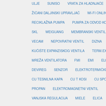
ULJE
SUNISO
VRATA ZA HLADNJAČE
ŽIČANI DALJINSKI UPRAVLJAČ
WI-FI ONL
RECIKLAŽNA PUMPA
PUMPA ZA ODVOD K
SKL
WEIGUANG
MEMBRANSKI VENTIL
VECAM
NEPOVRATNI VENTIL
DIZNA
KUĆIŠTE EXPANZISKOG VENTILA
TERM.EX
MREŽA VENTILATORA
FMI
EMI
EL
DEVIREG
SENZOR
ELEKTROTERMIČK
CU TESNILNA KAPA
CU T KOSI
CU SP
PROPAN
ELEKTROMAGNETNI VENTIL
VANJSKA REGULACIJA
MIELE
ELICA