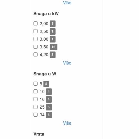
Više
Snaga u kW
2,00
1
2,50
1
3,00
1
3,50
12
4,20
3
Više
Snaga u W
5
5
10
4
16
4
25
6
34
5
Više
Vrsta