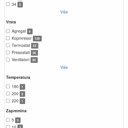
34
5
Više
Vrsta
Agregat
6
Kopmresor
129
Termostat
53
Presostati
26
Ventilatori
94
Više
Temperatura
180
1
200
2
220
1
Zapremina
5
3
10
3