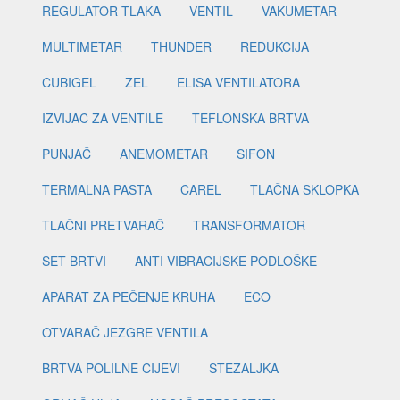
REGULATOR TLAKA
VENTIL
VAKUMETAR
MULTIMETAR
THUNDER
REDUKCIJA
CUBIGEL
ZEL
ELISA VENTILATORA
IZVIJAČ ZA VENTILE
TEFLONSKA BRTVA
PUNJAČ
ANEMOMETAR
SIFON
TERMALNA PASTA
CAREL
TLAČNA SKLOPKA
TLAČNI PRETVARAČ
TRANSFORMATOR
SET BRTVI
ANTI VIBRACIJSKE PODLOŠKE
APARAT ZA PEČENJE KRUHA
ECO
OTVARAČ JEZGRE VENTILA
BRTVA POLILNE CIJEVI
STEZALJKA