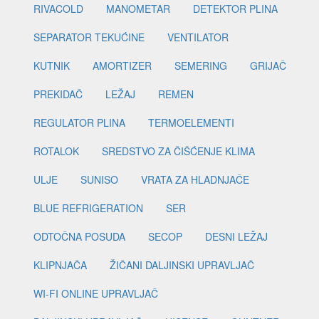
RIVACOLD
MANOMETAR
DETEKTOR PLINA
SEPARATOR TEKUĆINE
VENTILATOR
KUTNIK
AMORTIZER
SEMERING
GRIJAČ
PREKIDAČ
LEŽAJ
REMEN
REGULATOR PLINA
TERMOELEMENTI
ROTALOK
SREDSTVO ZA ČIŠĆENJE KLIMA
ULJE
SUNISO
VRATA ZA HLADNJAČE
BLUE REFRIGERATION
SER
ODTOČNA POSUDA
SECOP
DESNI LEŽAJ
KLIPNJAČA
ŽIČANI DALJINSKI UPRAVLJAČ
WI-FI ONLINE UPRAVLJAČ