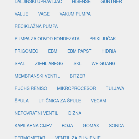
DALJINSKI UPRAVLJAČ
HISENSE
GUNTNER
VALUE
VAGE
VAKUM PUMPA
RECIKLAŽNA PUMPA
PUMPA ZA ODVOD KONDEZATA
PRIKLJUČAK
FRIGOMEC
EBM
EBM PAPST
HIDRIA
SPAL
ZIEHL-ABEGG
SKL
WEIGUANG
MEMBRANSKI VENTIL
BITZER
FUCHS RENISO
MIKROPROCESOR
TULJAVA
ŠPULA
UTIČNICA ZA ŠPULE
VECAM
NEPOVRATNI VENTIL
DIZNA
KAPILARNA CIJEV
BOJA
GOMAX
SONDA
TERMOMETAR
VENTIL ZA PUNJENJE