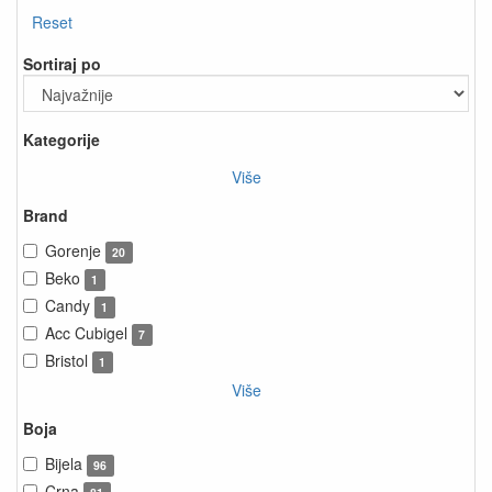
Reset
Sortiraj po
Kategorije
Više
Brand
Gorenje
20
Beko
1
Candy
1
Acc Cubigel
7
Bristol
1
Više
Boja
Bijela
96
Crna