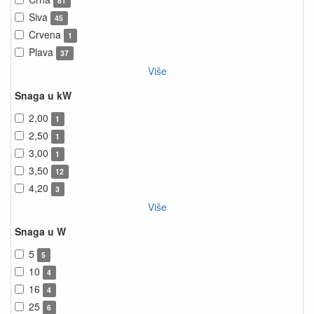
81
Siva
45
Crvena
1
Plava
37
Više
Snaga u kW
2,00
1
2,50
1
3,00
1
3,50
12
4,20
3
Više
Snaga u W
5
5
10
4
16
4
25
6