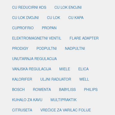
CU REDUCIRNI KOS
CU LOK ENOJNI
CU LOK DVOJNI
CU LOK
CU KAPA
CUPROFRIO
PROPAN
ELEKTROMAGNETNI VENTIL
FLARE ADAPTER
PRODIGY
PODPULTNI
NADPULTNI
UNUTARNJA REGULACIJA
VANJSKA REGULACIJA
MIELE
ELICA
KALORIFER
ULJNI RADIJATOR
WELL
BOSCH
ROWENTA
BABYLISS
PHILIPS
KUHALO ZA KAVU
MULTIPRAKTIK
CITRUSETA
VREĆICE ZA VARILAC FOLIJE