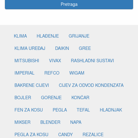
Pretraga
KLIMA
HLAĐENJE
GRIJANJE
KLIMA UREĐAJ
DAIKIN
GREE
MITSUBISHI
VIVAX
RASHLADNI SUSTAVI
IMPERIAL
REFCO
WIGAM
BAKRENE CIJEVI
CIJEV ZA ODVOD KONDENZATA
BOJLER
GORENJE
KONČAR
FEN ZA KOSU
PEGLA
TEFAL
HLADNJAK
MIKSER
BLENDER
NAPA
PEGLA ZA KOSU
CANDY
REZALICE