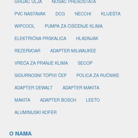
GRIJAČ ULJA
NOSAČ PRESOSTATA
PVC NASTAVAK
DCG
NECCHI
KLIJEŠTA
WIPCOOL
PUMPA ZA ČIŠĆENJE KLIMA
ELEKTRIČNA PRSKALICA
HLADNJAK
REZERVOAR
ADAPTER MILWAUKEE
VREĆA ZA PRANJE KLIMA
SECOP
SIGURNOSNI TOPIVI ČEP
POLICA ZA RUČNIKE
ADAPTER DEWALT
ADAPTER MAKITA
MAKITA
ADAPTER BOSCH
LEETO
ALUMINIJSKI KOFER
O NAMA