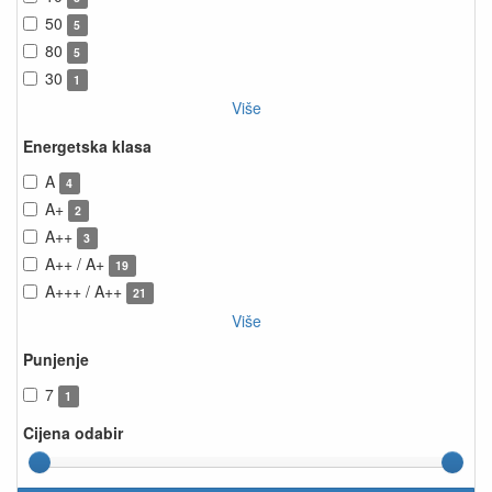
50
5
80
5
30
1
Više
Energetska klasa
A
4
A+
2
A++
3
A++ / A+
19
A+++ / A++
21
Više
Punjenje
7
1
Cijena odabir