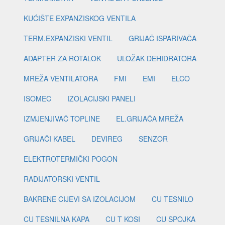
KUĆIŠTE EXPANZISKOG VENTILA
TERM.EXPANZISKI VENTIL
GRIJAČ ISPARIVAČA
ADAPTER ZA ROTALOK
ULOŽAK DEHIDRATORA
MREŽA VENTILATORA
FMI
EMI
ELCO
ISOMEC
IZOLACIJSKI PANELI
IZMJENJIVAČ TOPLINE
EL.GRIJAČA MREŽA
GRIJAČI KABEL
DEVIREG
SENZOR
ELEKTROTERMIČKI POGON
RADIJATORSKI VENTIL
BAKRENE CIJEVI SA IZOLACIJOM
CU TESNILO
CU TESNILNA KAPA
CU T KOSI
CU SPOJKA