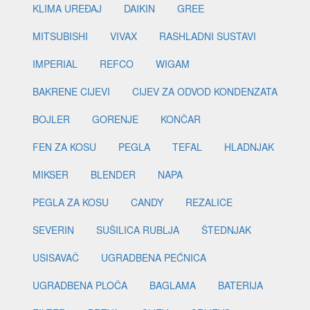
KLIMA UREĐAJ
DAIKIN
GREE
MITSUBISHI
VIVAX
RASHLADNI SUSTAVI
IMPERIAL
REFCO
WIGAM
BAKRENE CIJEVI
CIJEV ZA ODVOD KONDENZATA
BOJLER
GORENJE
KONČAR
FEN ZA KOSU
PEGLA
TEFAL
HLADNJAK
MIKSER
BLENDER
NAPA
PEGLA ZA KOSU
CANDY
REZALICE
SEVERIN
SUŠILICA RUBLJA
ŠTEDNJAK
USISAVAČ
UGRADBENA PEĆNICA
UGRADBENA PLOČA
BAGLAMA
BATERIJA