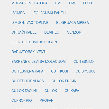
MREŽA VENTILATORA
FMI
EMI
ELCO
ISOMEC
IZOLACIJSKI PANELI
IZMJENJIVAČ TOPLINE
EL.GRIJAČA MREŽA
GRIJAČI KABEL
DEVIREG
SENZOR
ELEKTROTERMIČKI POGON
RADIJATORSKI VENTIL
BAKRENE CIJEVI SA IZOLACIJOM
CU TESNILO
CU TESNILNA KAPA
CU T KOSI
CU SPOJKA
CU REDUCIRNI KOS
CU LOK ENOJNI
CU LOK DVOJNI
CU LOK
CU KAPA
CUPROFRIO
PROPAN