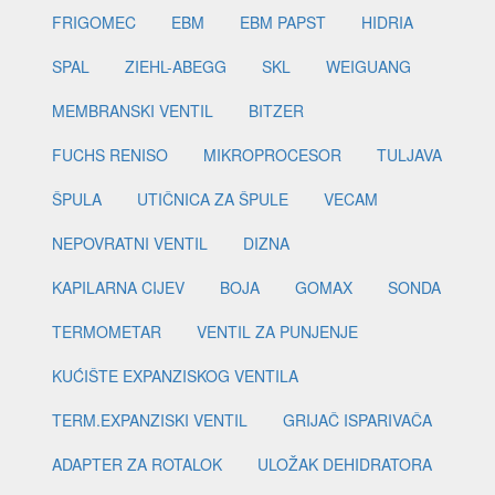
FRIGOMEC
EBM
EBM PAPST
HIDRIA
SPAL
ZIEHL-ABEGG
SKL
WEIGUANG
MEMBRANSKI VENTIL
BITZER
FUCHS RENISO
MIKROPROCESOR
TULJAVA
ŠPULA
UTIČNICA ZA ŠPULE
VECAM
NEPOVRATNI VENTIL
DIZNA
KAPILARNA CIJEV
BOJA
GOMAX
SONDA
TERMOMETAR
VENTIL ZA PUNJENJE
KUĆIŠTE EXPANZISKOG VENTILA
TERM.EXPANZISKI VENTIL
GRIJAČ ISPARIVAČA
ADAPTER ZA ROTALOK
ULOŽAK DEHIDRATORA