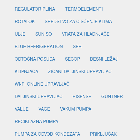
REGULATOR PLINA
TERMOELEMENTI
ROTALOK
SREDSTVO ZA ČIŠĆENJE KLIMA
ULJE
SUNISO
VRATA ZA HLADNJAČE
BLUE REFRIGERATION
SER
ODTOČNA POSUDA
SECOP
DESNI LEŽAJ
KLIPNJAČA
ŽIČANI DALJINSKI UPRAVLJAČ
WI-FI ONLINE UPRAVLJAČ
DALJINSKI UPRAVLJAČ
HISENSE
GUNTNER
VALUE
VAGE
VAKUM PUMPA
RECIKLAŽNA PUMPA
PUMPA ZA ODVOD KONDEZATA
PRIKLJUČAK