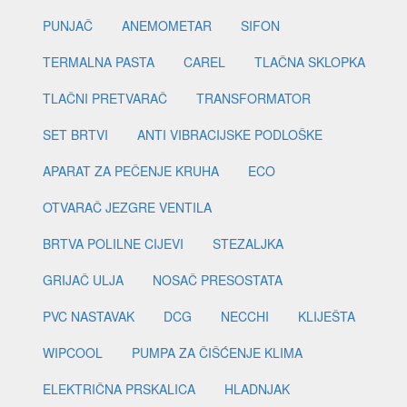
PUNJAČ
ANEMOMETAR
SIFON
TERMALNA PASTA
CAREL
TLAČNA SKLOPKA
TLAČNI PRETVARAČ
TRANSFORMATOR
SET BRTVI
ANTI VIBRACIJSKE PODLOŠKE
APARAT ZA PEČENJE KRUHA
ECO
OTVARAČ JEZGRE VENTILA
BRTVA POLILNE CIJEVI
STEZALJKA
GRIJAČ ULJA
NOSAČ PRESOSTATA
PVC NASTAVAK
DCG
NECCHI
KLIJEŠTA
WIPCOOL
PUMPA ZA ČIŠĆENJE KLIMA
ELEKTRIČNA PRSKALICA
HLADNJAK