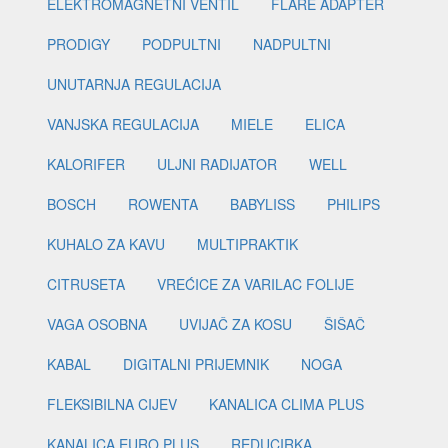
ELEKTROMAGNETNI VENTIL
FLARE ADAPTER
PRODIGY
PODPULTNI
NADPULTNI
UNUTARNJA REGULACIJA
VANJSKA REGULACIJA
MIELE
ELICA
KALORIFER
ULJNI RADIJATOR
WELL
BOSCH
ROWENTA
BABYLISS
PHILIPS
KUHALO ZA KAVU
MULTIPRAKTIK
CITRUSETA
VREĆICE ZA VARILAC FOLIJE
VAGA OSOBNA
UVIJAČ ZA KOSU
ŠIŠAČ
KABAL
DIGITALNI PRIJEMNIK
NOGA
FLEKSIBILNA CIJEV
KANALICA CLIMA PLUS
KANALICA EURO PLUS
REDUCIRKA