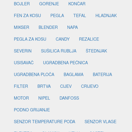
BOJLER
GORENJE
KONČAR
FEN ZA KOSU
PEGLA
TEFAL
HLADNJAK
MIKSER
BLENDER
NAPA
PEGLA ZA KOSU
CANDY
REZALICE
SEVERIN
SUŠILICA RUBLJA
ŠTEDNJAK
USISAVAČ
UGRADBENA PEĆNICA
UGRADBENA PLOČA
BAGLAMA
BATERIJA
FILTER
BRTVA
CIJEV
CRIJEVO
MOTOR
NIPEL
DANFOSS
PODNO GRIJANJE
SENZOR TEMPERATURE PODA
SENZOR VLAGE