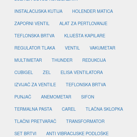
INSTALACIJSKA KUTIJA
HOLENDER MATICA
ZAPORNI VENTIL
ALAT ZA PERTLOVANJE
TEFLONSKA BRTVA
KLIJEŠTA KAPILARE
REGULATOR TLAKA
VENTIL
VAKUMETAR
MULTIMETAR
THUNDER
REDUKCIJA
CUBIGEL
ZEL
ELISA VENTILATORA
IZVIJAČ ZA VENTILE
TEFLONSKA BRTVA
PUNJAČ
ANEMOMETAR
SIFON
TERMALNA PASTA
CAREL
TLAČNA SKLOPKA
TLAČNI PRETVARAČ
TRANSFORMATOR
SET BRTVI
ANTI VIBRACIJSKE PODLOŠKE