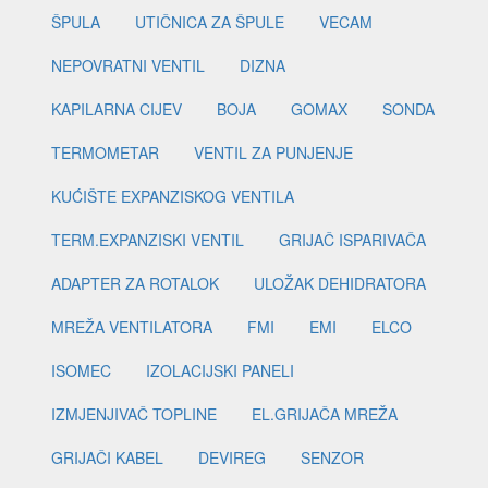
ŠPULA
UTIČNICA ZA ŠPULE
VECAM
NEPOVRATNI VENTIL
DIZNA
KAPILARNA CIJEV
BOJA
GOMAX
SONDA
TERMOMETAR
VENTIL ZA PUNJENJE
KUĆIŠTE EXPANZISKOG VENTILA
TERM.EXPANZISKI VENTIL
GRIJAČ ISPARIVAČA
ADAPTER ZA ROTALOK
ULOŽAK DEHIDRATORA
MREŽA VENTILATORA
FMI
EMI
ELCO
ISOMEC
IZOLACIJSKI PANELI
IZMJENJIVAČ TOPLINE
EL.GRIJAČA MREŽA
GRIJAČI KABEL
DEVIREG
SENZOR