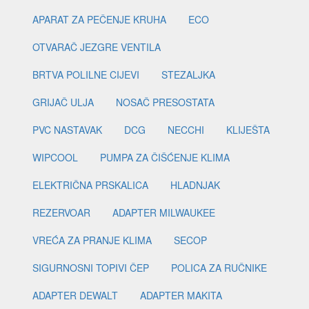
APARAT ZA PEČENJE KRUHA
ECO
OTVARAČ JEZGRE VENTILA
BRTVA POLILNE CIJEVI
STEZALJKA
GRIJAČ ULJA
NOSAČ PRESOSTATA
PVC NASTAVAK
DCG
NECCHI
KLIJEŠTA
WIPCOOL
PUMPA ZA ČIŠĆENJE KLIMA
ELEKTRIČNA PRSKALICA
HLADNJAK
REZERVOAR
ADAPTER MILWAUKEE
VREĆA ZA PRANJE KLIMA
SECOP
SIGURNOSNI TOPIVI ČEP
POLICA ZA RUČNIKE
ADAPTER DEWALT
ADAPTER MAKITA