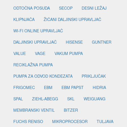
ODTOČNA POSUDA
SECOP
DESNI LEŽAJ
KLIPNJAČA
ŽIČANI DALJINSKI UPRAVLJAČ
WI-FI ONLINE UPRAVLJAČ
DALJINSKI UPRAVLJAČ
HISENSE
GUNTNER
VALUE
VAGE
VAKUM PUMPA
RECIKLAŽNA PUMPA
PUMPA ZA ODVOD KONDEZATA
PRIKLJUČAK
FRIGOMEC
EBM
EBM PAPST
HIDRIA
SPAL
ZIEHL-ABEGG
SKL
WEIGUANG
MEMBRANSKI VENTIL
BITZER
FUCHS RENISO
MIKROPROCESOR
TULJAVA